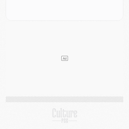
Podcast
- Podcast CulturePSG : Akliouche présenté par un fan de Monaco
Club
- Le PSG dévoile sa première collection d'entraînement pour 2026/2027
Discipline
- Un arbitre inattendu, mais porte-bonheur pour Lens/PSG
Match
- Majorque/PSG, sur quelle chaine et à quelle heure regarder le match ?
Mercato
- Le plan du PSG pour Suzuki et Chevalier se précise
Mercato
- L'Ajax refuse la première offre du PSG pour Godts
Mercato
- Le PSG veut accélérer, Ferran Torres temporise
Mercato
- Liverpool encore très loin du compte pour Barcola
LUNDI 03 AOÛT
Match
- Podcast CulturePSG : Mercato (Godts, Suzuki, Akliouche, Barcola, etc)
Mercato
- L'Ajax attend bien plus de 45M pour Mika Godts
Club
- Quatre retours importants dans le groupe du PSG, et un plus discret
Mercato
- Ayari file en Ligue 2
Club
- Le PSG s'associe avec un géant de la tech
Mercato
- Vu d'Italie, le transfert de Suzuki au PSG est bien engagé
Mercato
- Ferran Torres ne serait pas à vendre, mais...
Europe
- Gros coup dur pour Aston Villa avant de croiser le PSG
DIMANCHE 02 AOÛT