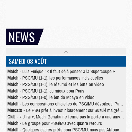
NEWS
SAMEDI 08 AOÛT
Match
- Luis Enrique : « Il faut déjà penser à la Supercoupe »
Match
- PSG/MU (1-1), les performances individuelles
Match
- PSG/MU (1-1), le résumé et les buts en video
Match
- PSG/MU (1-1), du mieux pour Paris
Match
- PSG/MU (1-0), le but de Mbaye en video
Match
- Les compositions officielles de PSG/MU dévoilées, Pacho titulaire
Mercato
- Le PSG prêt à investir lourdement sur Suzuki malgré Safonov et Chevalier
Club
- « J’irai », Medhi Benatia ne ferme pas la porte à une arrivée au PSG
Match
- Le groupe pour PSG/MU avec quatre retours
Match
- Quelques cadres prêts pour PSG/MU, mais pas Akliouche ?