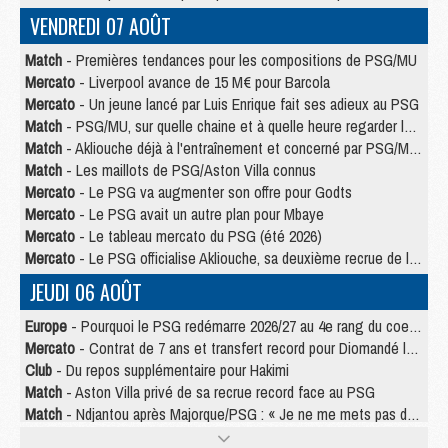
VENDREDI 07 AOÛT
Match
- Premières tendances pour les compositions de PSG/MU
Mercato
- Liverpool avance de 15 M€ pour Barcola
Mercato
- Un jeune lancé par Luis Enrique fait ses adieux au PSG
Match
- PSG/MU, sur quelle chaine et à quelle heure regarder le match ?
Match
- Akliouche déjà à l'entraînement et concerné par PSG/MU ?
Match
- Les maillots de PSG/Aston Villa connus
Mercato
- Le PSG va augmenter son offre pour Godts
Mercato
- Le PSG avait un autre plan pour Mbaye
Mercato
- Le tableau mercato du PSG (été 2026)
Mercato
- Le PSG officialise Akliouche, sa deuxième recrue de l’été
JEUDI 06 AOÛT
Europe
- Pourquoi le PSG redémarre 2026/27 au 4e rang du coefficient UEFA
Mercato
- Contrat de 7 ans et transfert record pour Diomandé loin du PSG
Club
- Du repos supplémentaire pour Hakimi
Match
- Aston Villa privé de sa recrue record face au PSG
Match
- Ndjantou après Majorque/PSG : « Je ne me mets pas de plafond »
Mercato
- La deuxième recrue du PSG arrive