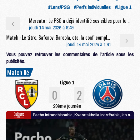
#Lens/PSG
#Perfs individuelles
#Ligue 1
Mercato : Le PSG a déjà identifié ses cibles pour le mercato
jeudi 14 mai 2026 à 9:49
Match : Le titre, Safonov, Barcola, etc, la conf' complète de Luis Enrique après Lens/PSG (0-2)
jeudi 14 mai 2026 à 1:41
Vous pouvez retrouver les commentaires de l'article sous les
publicités.
Match lié
Ligue 1
0
2
29ème journée