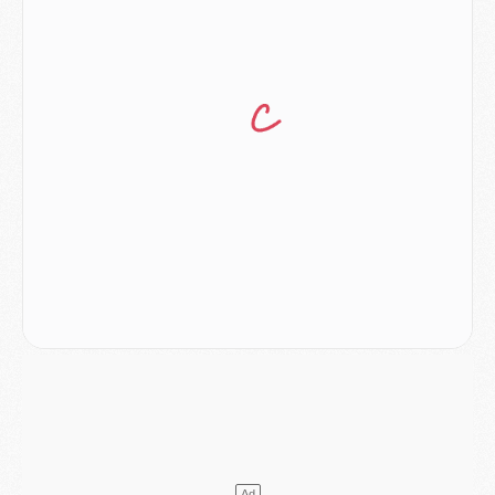
Club
- Le PSG dévoile sa première collection d'entraînement pour 2026/2027
Discipline
- Un arbitre inattendu, mais porte-bonheur pour Lens/PSG
Match
- Majorque/PSG, sur quelle chaine et à quelle heure regarder le match ?
Mercato
- Le plan du PSG pour Suzuki et Chevalier se précise
Mercato
- L'Ajax refuse la première offre du PSG pour Godts
Mercato
- Le PSG veut accélérer, Ferran Torres temporise
Mercato
- Liverpool encore très loin du compte pour Barcola
LUNDI 03 AOÛT
Match
- Podcast CulturePSG : Mercato (Godts, Suzuki, Akliouche, Barcola, etc)
Mercato
- L'Ajax attend bien plus de 45M pour Mika Godts
Club
- Quatre retours importants dans le groupe du PSG, et un plus discret
Mercato
- Ayari file en Ligue 2
Club
- Le PSG s'associe avec un géant de la tech
Mercato
- Vu d'Italie, le transfert de Suzuki au PSG est bien engagé
Mercato
- Ferran Torres ne serait pas à vendre, mais...
Europe
- Gros coup dur pour Aston Villa avant de croiser le PSG
DIMANCHE 02 AOÛT
Mercato
- Le transfert de Kolo Muani à la Juventus est officiel