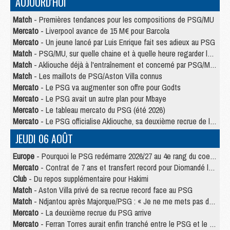
AUJOURD'HUI
Match
- Premières tendances pour les compositions de PSG/MU
Mercato
- Liverpool avance de 15 M€ pour Barcola
Mercato
- Un jeune lancé par Luis Enrique fait ses adieux au PSG
Match
- PSG/MU, sur quelle chaine et à quelle heure regarder le match ?
Match
- Akliouche déjà à l'entraînement et concerné par PSG/MU ?
Match
- Les maillots de PSG/Aston Villa connus
Mercato
- Le PSG va augmenter son offre pour Godts
Mercato
- Le PSG avait un autre plan pour Mbaye
Mercato
- Le tableau mercato du PSG (été 2026)
Mercato
- Le PSG officialise Akliouche, sa deuxième recrue de l’été
JEUDI 06 AOÛT
Europe
- Pourquoi le PSG redémarre 2026/27 au 4e rang du coefficient UEFA
Mercato
- Contrat de 7 ans et transfert record pour Diomandé loin du PSG
Club
- Du repos supplémentaire pour Hakimi
Match
- Aston Villa privé de sa recrue record face au PSG
Match
- Ndjantou après Majorque/PSG : « Je ne me mets pas de plafond »
Mercato
- La deuxième recrue du PSG arrive
Mercato
- Ferran Torres aurait enfin tranché entre le PSG et le Barça