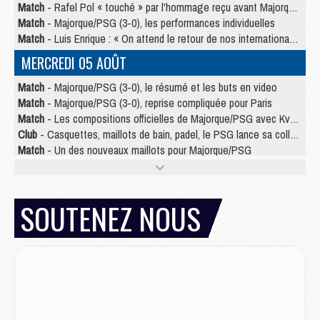
Match
- Rafel Pol « touché » par l'hommage reçu avant Majorque/PSG
Match
- Majorque/PSG (3-0), les performances individuelles
Match
- Luis Enrique : « On attend le retour de nos internationaux »
MERCREDI 05 AOÛT
Match
- Majorque/PSG (3-0), le résumé et les buts en video
Match
- Majorque/PSG (3-0), reprise compliquée pour Paris
Match
- Les compositions officielles de Majorque/PSG avec Kvara et de nombreux jeunes
Club
- Casquettes, maillots de bain, padel, le PSG lance sa collection été
Match
- Un des nouveaux maillots pour Majorque/PSG
Mercato
- Le PSG prépare une nouvelle offre pour Suzuki
Mercato
- Le transfert de Ferran Torres au PSG réglé avant le 12 août ?
Match
- Le groupe pour Majorque/PSG avec 11 absents
SOUTENEZ NOUS
Mercato
- Le PSG officialise un quatrième prêt
Mercato
- Liverpool ne veut pas que Barcola au PSG
Match
- Majorque/PSG, quelle compo pour le premier match de la saison 2026/27 ?
MARDI 04 AOÛT
Europe
- Les chapeaux provisoires de la Ligue des champions 2026/27
Podcast
- Podcast CulturePSG : Akliouche présenté par un fan de Monaco