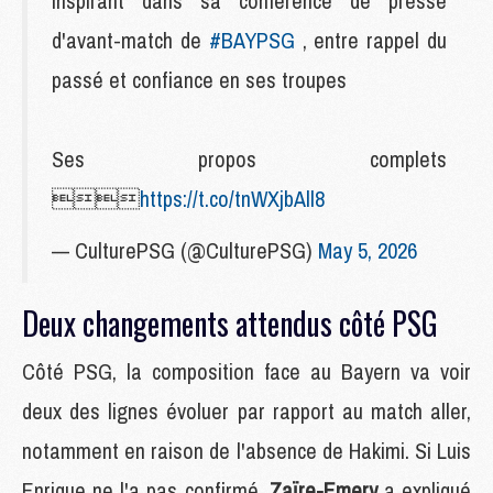
inspirant dans sa conférence de presse
d'avant-match de
#BAYPSG
, entre rappel du
passé et confiance en ses troupes
Ses propos complets

https://t.co/tnWXjbAll8
— CulturePSG (@CulturePSG)
May 5, 2026
Deux changements attendus côté PSG
Côté PSG, la composition face au Bayern va voir
deux des lignes évoluer par rapport au match aller,
notamment en raison de l'absence de Hakimi. Si Luis
Enrique ne l'a pas confirmé,
Zaïre-Emery
a expliqué