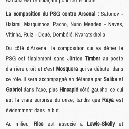
Barcola est remplaçant pour cette finale.
La composition du PSG contre Arsenal :
Safonov -
Hakimi, Marquinhos, Pacho, Nuno Mendes - Neves,
Vitinha, Ruiz - Doué, Dembélé, Kvaratskhelia
Du côté d'Arsenal, la composition qui va défier le
PSG est finalement sans Jürrien
Timber
au poste
d'arrière droit et c'est
Mosquera
qui va débuter dans
ce rôle. Il sera accompagné en défense par
Saliba
et
Gabriel
dans l'axe, plus
Hincapié
côté gauche, ce qui
est la vraie surprise du onze, tandis que
Raya
est
évidemment dans le but.
Au milieu,
Rice
est associé à
Lewis-Skelly
et