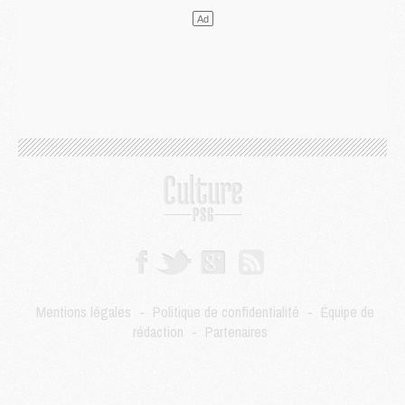
Mercato
- Guéla Doué dans les listes du PSG
Mercato
- Le transfert de Mika Godts au PSG en bonne voie
VENDREDI 31 JUILLET
Match
- Un diffuseur annoncé pour les deux premiers matchs amicaux du PSG
Mercato
- Le transfert d'Akliouche au PSG bouclé, le montant se précise
Club
- Un retour majeur dans le groupe du PSG
Club
- [MAJ] Ndjantou et deux jeunes du PSG annoncés dans un tournoi U21
Mercato
- L'étonnante piste Suzuki confirmée et onéreuse
JEUDI 30 JUILLET
Sélections
- Ancelotti fait le ménage au Brésil mais veut garder Marquinhos
Mercato
- Le statu quo du milieu du PSG se précise
Club
- Le PSG plutôt que la FIFA pour Al-Khelaïfi, poussé par l'UEFA ?
Mercato
- Le PSG presserait Ferran Torres de se décider, deux pistes de secours
Club
- Déguisements, shopping, double scouting, Luis Campos dévoile ses méthodes
Mentions légales
-
Politique de confidentialité
-
Équipe de
Mercato
- Kroupi retiré du mercato
rédaction
-
Partenaires
Mercato
- Enfin une avancée dans le transfert d'Akliouche
MERCREDI 29 JUILLET