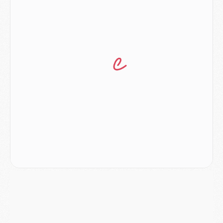
Mercato
- L'Ajax attend bien plus de 45M pour Mika Godts
Club
- Quatre retours importants dans le groupe du PSG, et un plus discret
Mercato
- Ayari file en Ligue 2
Club
- Le PSG s'associe avec un géant de la tech
Mercato
- Vu d'Italie, le transfert de Suzuki au PSG est bien engagé
Mercato
- Ferran Torres ne serait pas à vendre, mais...
Europe
- Gros coup dur pour Aston Villa avant de croiser le PSG
DIMANCHE 02 AOÛT
Mercato
- Le transfert de Kolo Muani à la Juventus est officiel
Mercato
- [MAJ] Le PSG a fait une grosse offre à Parme pour Suzuki
Mercato
- Le PSG a envoyé une première offre pour Mika Godts
Club
- Après Pacho, d'autres retours en vue
Mercato
- Changement de dernière minute pour Kolo Muani
SAMEDI 01 AOÛT
Mercato
- L'agent de Mika Godts confirme un accord avec le PSG
Club
- Quels numéros de maillot pour Akliouche et Digne au PSG ?
Match
- Un hommage prévu lors de Brest/PSG
Mercato
- Le PSG et le Barça ont rendez-vous pour Ferran Torres