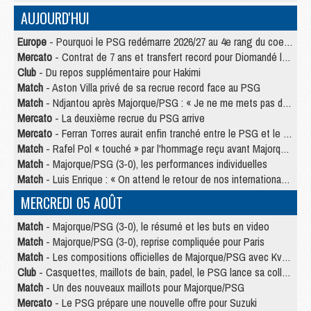
AUJOURD'HUI
Europe
- Pourquoi le PSG redémarre 2026/27 au 4e rang du coefficient UEFA
Mercato
- Contrat de 7 ans et transfert record pour Diomandé loin du PSG
Club
- Du repos supplémentaire pour Hakimi
Match
- Aston Villa privé de sa recrue record face au PSG
Match
- Ndjantou après Majorque/PSG : « Je ne me mets pas de plafond »
Mercato
- La deuxième recrue du PSG arrive
Mercato
- Ferran Torres aurait enfin tranché entre le PSG et le Barça
Match
- Rafel Pol « touché » par l'hommage reçu avant Majorque/PSG
Match
- Majorque/PSG (3-0), les performances individuelles
Match
- Luis Enrique : « On attend le retour de nos internationaux »
MERCREDI 05 AOÛT
Match
- Majorque/PSG (3-0), le résumé et les buts en video
Match
- Majorque/PSG (3-0), reprise compliquée pour Paris
Match
- Les compositions officielles de Majorque/PSG avec Kvara et de nombreux jeunes
Club
- Casquettes, maillots de bain, padel, le PSG lance sa collection été
Match
- Un des nouveaux maillots pour Majorque/PSG
Mercato
- Le PSG prépare une nouvelle offre pour Suzuki