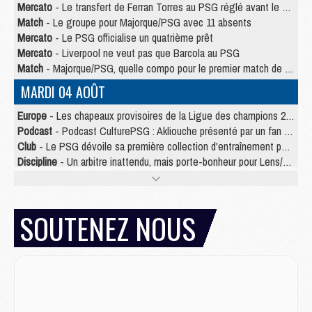
Mercato
- Le transfert de Ferran Torres au PSG réglé avant le 12 août ?
Match
- Le groupe pour Majorque/PSG avec 11 absents
Mercato
- Le PSG officialise un quatrième prêt
Mercato
- Liverpool ne veut pas que Barcola au PSG
Match
- Majorque/PSG, quelle compo pour le premier match de la saison 2026/27 ?
MARDI 04 AOÛT
Europe
- Les chapeaux provisoires de la Ligue des champions 2026/27
Podcast
- Podcast CulturePSG : Akliouche présenté par un fan de Monaco
Club
- Le PSG dévoile sa première collection d'entraînement pour 2026/2027
Discipline
- Un arbitre inattendu, mais porte-bonheur pour Lens/PSG
Match
- Majorque/PSG, sur quelle chaine et à quelle heure regarder le match ?
Mercato
- Le plan du PSG pour Suzuki et Chevalier se précise
Mercato
- Le tableau mercato du PSG (été 2026)
SOUTENEZ NOUS
Mercato
- L'Ajax refuse la première offre du PSG pour Godts
Mercato
- Le PSG veut accélérer, Ferran Torres temporise
Mercato
- Liverpool encore très loin du compte pour Barcola
LUNDI 03 AOÛT
Match
- Podcast CulturePSG : Mercato (Godts, Suzuki, Akliouche, Barcola, etc)