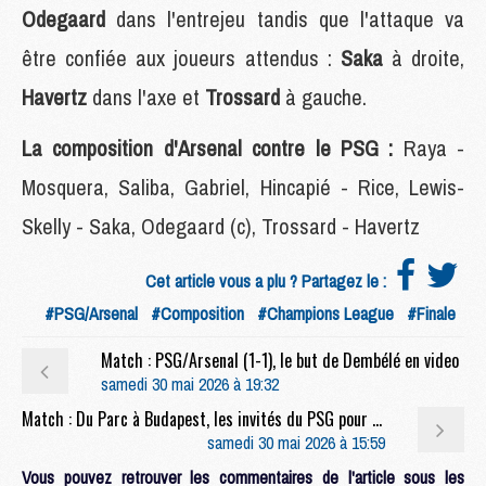
Odegaard
dans l'entrejeu tandis que l'attaque va
être confiée aux joueurs attendus :
Saka
à droite,
Havertz
dans l'axe et
Trossard
à gauche.
La composition d'Arsenal contre le PSG :
Raya -
Mosquera, Saliba, Gabriel, Hincapié - Rice, Lewis-
Skelly - Saka, Odegaard (c), Trossard - Havertz
Cet article vous a plu ? Partagez le :
#PSG/Arsenal
#Composition
#Champions League
#Finale
Match : PSG/Arsenal (1-1), le but de Dembélé en video
samedi 30 mai 2026 à 19:32
Match : Du Parc à Budapest, les invités du PSG pour la finale face à Arsenal
samedi 30 mai 2026 à 15:59
Vous pouvez retrouver les commentaires de l'article sous les