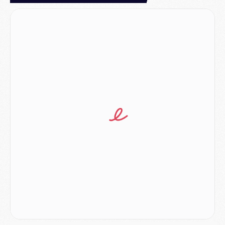
JEUDI 06 AOÛT
Europe
- Pourquoi le PSG redémarre 2026/27 au 4e rang du coefficient UEFA
Mercato
- Contrat de 7 ans et transfert record pour Diomandé loin du PSG
Club
- Du repos supplémentaire pour Hakimi
Match
- Aston Villa privé de sa recrue record face au PSG
Match
- Ndjantou après Majorque/PSG : « Je ne me mets pas de plafond »
Mercato
- La deuxième recrue du PSG arrive
Mercato
- Ferran Torres aurait enfin tranché entre le PSG et le Barça
Match
- Rafel Pol « touché » par l'hommage reçu avant Majorque/PSG
Match
- Majorque/PSG (3-0), les performances individuelles
Match
- Luis Enrique : « On attend le retour de nos internationaux »
MERCREDI 05 AOÛT
Match
- Majorque/PSG (3-0), le résumé et les buts en video
Match
- Majorque/PSG (3-0), reprise compliquée pour Paris
Match
- Les compositions officielles de Majorque/PSG avec Kvara et de nombreux jeunes
Club
- Casquettes, maillots de bain, padel, le PSG lance sa collection été
Match
- Un des nouveaux maillots pour Majorque/PSG
Mercato
- Le PSG prépare une nouvelle offre pour Suzuki