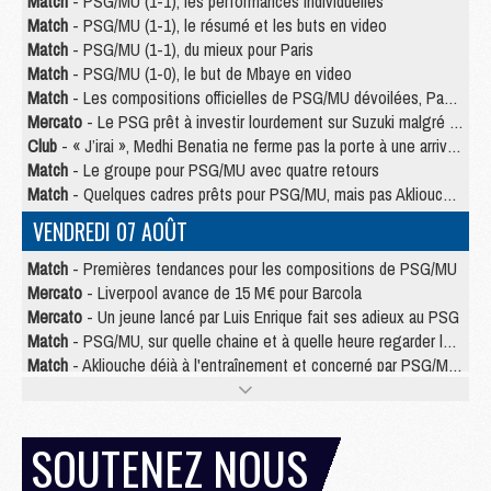
Match
- PSG/MU (1-1), les performances individuelles
Match
- PSG/MU (1-1), le résumé et les buts en video
Match
- PSG/MU (1-1), du mieux pour Paris
Match
- PSG/MU (1-0), le but de Mbaye en video
Match
- Les compositions officielles de PSG/MU dévoilées, Pacho titulaire
Mercato
- Le PSG prêt à investir lourdement sur Suzuki malgré Safonov et Chevalier
Club
- « J’irai », Medhi Benatia ne ferme pas la porte à une arrivée au PSG
Match
- Le groupe pour PSG/MU avec quatre retours
Match
- Quelques cadres prêts pour PSG/MU, mais pas Akliouche ?
VENDREDI 07 AOÛT
Match
- Premières tendances pour les compositions de PSG/MU
Mercato
- Liverpool avance de 15 M€ pour Barcola
Mercato
- Un jeune lancé par Luis Enrique fait ses adieux au PSG
Match
- PSG/MU, sur quelle chaine et à quelle heure regarder le match ?
Match
- Akliouche déjà à l'entraînement et concerné par PSG/MU ?
Match
- Les maillots de PSG/Aston Villa connus
Mercato
- Le PSG va augmenter son offre pour Godts
Mercato
- Le PSG avait un autre plan pour Mbaye
SOUTENEZ NOUS
Mercato
- Le tableau mercato du PSG (été 2026)
Mercato
- Le PSG officialise Akliouche, sa deuxième recrue de l’été