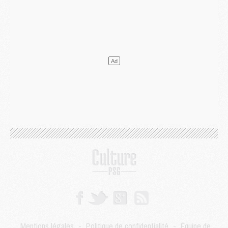
Mercato
- Le transfert de Ferran Torres au PSG réglé avant le 12 août ?
Match
- Le groupe pour Majorque/PSG avec 11 absents
Mercato
- Le PSG officialise un quatrième prêt
Mercato
- Liverpool ne veut pas que Barcola au PSG
Match
- Majorque/PSG, quelle compo pour le premier match de la saison 2026/27 ?
MARDI 04 AOÛT
Europe
- Les chapeaux provisoires de la Ligue des champions 2026/27
Podcast
- Podcast CulturePSG : Akliouche présenté par un fan de Monaco
Club
- Le PSG dévoile sa première collection d'entraînement pour 2026/2027
Discipline
- Un arbitre inattendu, mais porte-bonheur pour Lens/PSG
Match
- Majorque/PSG, sur quelle chaine et à quelle heure regarder le match ?
Mercato
- Le plan du PSG pour Suzuki et Chevalier se précise
Mercato
- L'Ajax refuse la première offre du PSG pour Godts
Mercato
- Le PSG veut accélérer, Ferran Torres temporise
Mercato
- Liverpool encore très loin du compte pour Barcola
LUNDI 03 AOÛT
Match
- Podcast CulturePSG : Mercato (Godts, Suzuki, Akliouche, Barcola, etc)
Mercato
- L'Ajax attend bien plus de 45M pour Mika Godts
Mentions légales
-
Politique de confidentialité
-
Équipe de