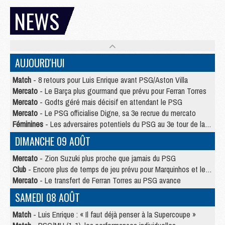
NEWS
AUJOURD'HUI
Match
- 8 retours pour Luis Enrique avant PSG/Aston Villa
Mercato
- Le Barça plus gourmand que prévu pour Ferran Torres
Mercato
- Godts géré mais décisif en attendant le PSG
Mercato
- Le PSG officialise Digne, sa 3e recrue du mercato
Féminines
- Les adversaires potentiels du PSG au 3e tour de la Ligue des Champions féminine
DIMANCHE 09 AOÛT
Mercato
- Zion Suzuki plus proche que jamais du PSG
Club
- Encore plus de temps de jeu prévu pour Marquinhos et les Portugais en Supercoupe
Mercato
- Le transfert de Ferran Torres au PSG avance
SAMEDI 08 AOÛT
Match
- Luis Enrique : « Il faut déjà penser à la Supercoupe »