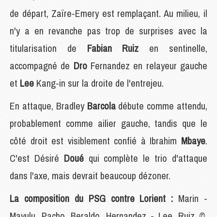
de départ, Zaïre-Emery est remplaçant. Au milieu, il
n'y a en revanche pas trop de surprises avec la
titularisation de
Fabian Ruiz
en sentinelle,
accompagné de
Dro
Fernandez en relayeur gauche
et
Lee
Kang-in sur la droite de l'entrejeu.
En attaque, Bradley
Barcola
débute comme attendu,
probablement comme ailier gauche, tandis que le
côté droit est visiblement confié à Ibrahim
Mbaye
.
C'est Désiré
Doué
qui complète le trio d'attaque
dans l'axe, mais devrait beaucoup dézoner.
La composition du PSG contre Lorient :
Marin -
Mayulu, Pacho, Beraldo, Hernandez - Lee, Ruiz ©,