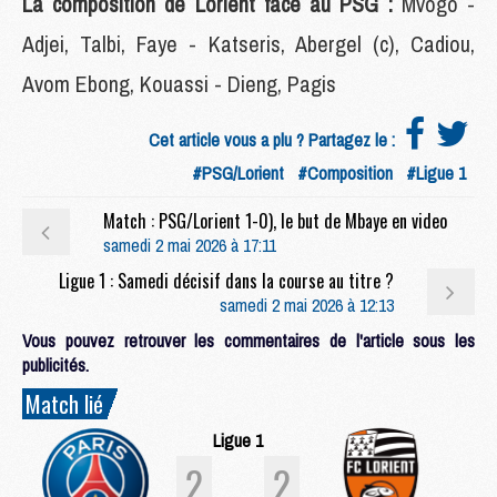
La composition de Lorient face au PSG :
Mvogo -
Adjei, Talbi, Faye - Katseris, Abergel (c), Cadiou,
Avom Ebong, Kouassi - Dieng, Pagis
Cet article vous a plu ? Partagez le :
#PSG/Lorient
#Composition
#Ligue 1
Match : PSG/Lorient 1-0), le but de Mbaye en video
samedi 2 mai 2026 à 17:11
Ligue 1 : Samedi décisif dans la course au titre ?
samedi 2 mai 2026 à 12:13
Vous pouvez retrouver les commentaires de l'article sous les
publicités.
Match lié
Ligue 1
2
2