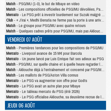
Match
- PSG/MU (1-0), le but de Mbaye en video
Match
- Les compositions officielles de PSG/MU dévoilées, Pacho titulaire
Mercato
- Le PSG prêt à investir lourdement sur Suzuki malgré Safonov et Chevalier
Club
- « J’irai », Medhi Benatia ne ferme pas la porte à une arrivée au PSG
Match
- Le groupe pour PSG/MU avec quatre retours
Match
- Quelques cadres prêts pour PSG/MU, mais pas Akliouche ?
VENDREDI 07 AOÛT
Match
- Premières tendances pour les compositions de PSG/MU
Mercato
- Liverpool avance de 15 M€ pour Barcola
Mercato
- Un jeune lancé par Luis Enrique fait ses adieux au PSG
Match
- PSG/MU, sur quelle chaine et à quelle heure regarder le match ?
Match
- Akliouche déjà à l'entraînement et concerné par PSG/MU ?
Match
- Les maillots de PSG/Aston Villa connus
Mercato
- Le PSG va augmenter son offre pour Godts
Mercato
- Le PSG avait un autre plan pour Mbaye
Mercato
- Le tableau mercato du PSG (été 2026)
Mercato
- Le PSG officialise Akliouche, sa deuxième recrue de l’été
JEUDI 06 AOÛT