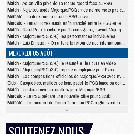
Match
- Aston Villa privé de sa recrue record face au PSG
Match
- Ndjantou après Majorque/PSG : « Je ne me mets pas de plafond »
Mercato
- La deuxième recrue du PSG arrive
Mercato
- Ferran Torres aurait enfin tranché entre le PSG et le Barça
Match
- Rafel Pol « touché » par l'hommage reçu avant Majorque/PSG
Match
- Majorque/PSG (3-0), les performances individuelles
Match
- Luis Enrique : « On attend le retour de nos internationaux »
MERCREDI 05 AOÛT
Match
- Majorque/PSG (3-0), le résumé et les buts en video
Match
- Majorque/PSG (3-0), reprise compliquée pour Paris
Match
- Les compositions officielles de Majorque/PSG avec Kvara et de nombreux jeunes
Club
- Casquettes, maillots de bain, padel, le PSG lance sa collection été
Match
- Un des nouveaux maillots pour Majorque/PSG
Mercato
- Le PSG prépare une nouvelle offre pour Suzuki
Mercato
- Le transfert de Ferran Torres au PSG réglé avant le 12 août ?
Match
- Le groupe pour Majorque/PSG avec 11 absents
Mercato
- Le PSG officialise un quatrième prêt
Mercato
- Liverpool ne veut pas que Barcola au PSG
SOUTENEZ NOUS
Match
- Majorque/PSG, quelle compo pour le premier match de la saison 2026/27 ?