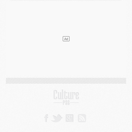
Europe
- Gros coup dur pour Aston Villa avant de croiser le PSG
DIMANCHE 02 AOÛT
Mercato
- Le transfert de Kolo Muani à la Juventus est officiel
Mercato
- [MAJ] Le PSG a fait une grosse offre à Parme pour Suzuki
Mercato
- Le PSG a envoyé une première offre pour Mika Godts
Club
- Après Pacho, d'autres retours en vue
Mercato
- Changement de dernière minute pour Kolo Muani
SAMEDI 01 AOÛT
Mercato
- L'agent de Mika Godts confirme un accord avec le PSG
Club
- Quels numéros de maillot pour Akliouche et Digne au PSG ?
Match
- Un hommage prévu lors de Brest/PSG
Mercato
- Le PSG et le Barça ont rendez-vous pour Ferran Torres
Mercato
- Guéla Doué dans les listes du PSG
Mercato
- Le transfert de Mika Godts au PSG en bonne voie
VENDREDI 31 JUILLET
Match
- Un diffuseur annoncé pour les deux premiers matchs amicaux du PSG
Mercato
- Le transfert d'Akliouche au PSG bouclé, le montant se précise
Club
- Un retour majeur dans le groupe du PSG