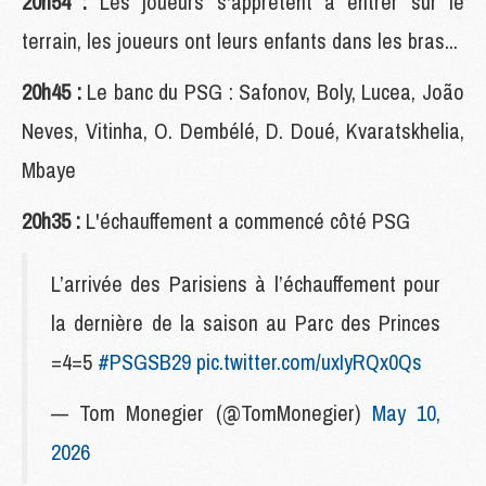
20h54 :
Les joueurs s'apprêtent à entrer sur le
terrain, les joueurs ont leurs enfants dans les bras...
20h45 :
Le banc du PSG : Safonov, Boly, Lucea, João
Neves, Vitinha, O. Dembélé, D. Doué, Kvaratskhelia,
Mbaye
20h35 :
L'échauffement a commencé côté PSG
L’arrivée des Parisiens à l’échauffement pour
la dernière de la saison au Parc des Princes
=4=5
#PSGSB29
pic.twitter.com/uxIyRQx0Qs
— Tom Monegier (@TomMonegier)
May 10,
2026