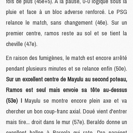
fois de plus (45e+5). A la pause, 0-0 logique sous la
pluie et face à un bloc adverse renforcé. Le PSG
relance le match, sans changement (46e). Sur un
premier centre, ramos reste au sol et se tient la
cheville (47e).
En raison des fumigènes, le match est encore arrêté
pendant plusieurs minutes et se relance enfin (50e).
Sur un excellent centre de Mayulu au second poteau,
Ramos est seul mais envoie sa tête au-dessus
(53e) !
Mayulu se montre encore plein axe et va
chercher un bon coup-franc axial. Doué vient d'entrer
mais tire... droit dans le mur (57e). Beraldo donne un
excellent ballon à Barcola qui rate. Dro parvient