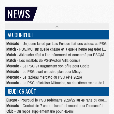
NEWS
AUJOURD'HUI
Mercato
- Un jeune lancé par Luis Enrique fait ses adieux au PSG
Match
- PSG/MU, sur quelle chaine et à quelle heure regarder le match ?
Match
- Akliouche déjà à l'entraînement et concerné par PSG/MU ?
Match
- Les maillots de PSG/Aston Villa connus
Mercato
- Le PSG va augmenter son offre pour Godts
Mercato
- Le PSG avait un autre plan pour Mbaye
Mercato
- Le tableau mercato du PSG (été 2026)
Mercato
- Le PSG officialise Akliouche, sa deuxième recrue de l’été
JEUDI 06 AOÛT
Europe
- Pourquoi le PSG redémarre 2026/27 au 4e rang du coefficient UEFA
Mercato
- Contrat de 7 ans et transfert record pour Diomandé loin du PSG
Club
- Du repos supplémentaire pour Hakimi