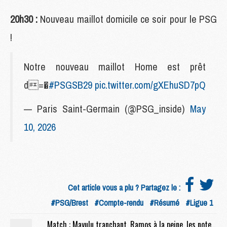
20h30 :
Nouveau maillot domicile ce soir pour le PSG
!
Notre nouveau maillot Home est prêt
d=�
#PSGSB29
pic.twitter.com/gXEhuSD7pQ
— Paris Saint-Germain (@PSG_inside)
May
10, 2026
Cet article vous a plu ? Partagez le :
#PSG/Brest
#Compte-rendu
#Résumé
#Ligue 1
Match : Mayulu tranchant, Ramos à la peine, les notes de PSG/Brest (1-0)