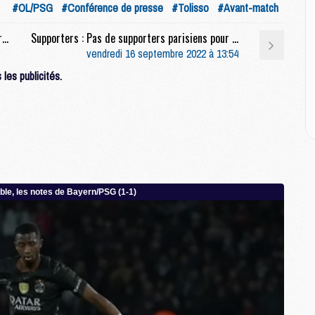
M
#OL/PSG
#Conférence de presse
#Tolisso
#Avant-match
M
C
Match : Au moins un absent côté lyonnais pour OL/PSG
Supporters : Pas de supporters parisiens pour OL/PSG
M
vendredi 16 septembre 2022 à 13:54
C
les publicités.
M
M
E
M
M
M
C
M
M
C
M
M