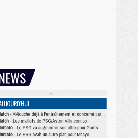
NEWS
AUJOURD'HUI
atch
- Akliouche déjà à l'entraînement et concerné par PSG/MU ?
atch
- Les maillots de PSG/Aston Villa connus
ercato
- Le PSG va augmenter son offre pour Godts
ercato
- Le PSG avait un autre plan pour Mbaye