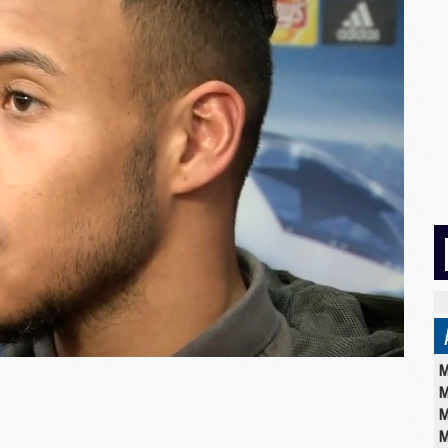
M
M
M
M