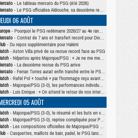
ercato
- Le tableau mercato du PSG (été 2026)
ercato
- Le PSG officialise Akliouche, sa deuxième recrue de l’été
JEUDI 06 AOÛT
urope
- Pourquoi le PSG redémarre 2026/27 au 4e rang du coefficient UEFA
ercato
- Contrat de 7 ans et transfert record pour Diomandé loin du PSG
lub
- Du repos supplémentaire pour Hakimi
atch
- Aston Villa privé de sa recrue record face au PSG
atch
- Ndjantou après Majorque/PSG : « Je ne me mets pas de plafond »
ercato
- La deuxième recrue du PSG arrive
ercato
- Ferran Torres aurait enfin tranché entre le PSG et le Barça
atch
- Rafel Pol « touché » par l'hommage reçu avant Majorque/PSG
atch
- Majorque/PSG (3-0), les performances individuelles
atch
- Luis Enrique : « On attend le retour de nos internationaux »
MERCREDI 05 AOÛT
atch
- Majorque/PSG (3-0), le résumé et les buts en video
atch
- Majorque/PSG (3-0), reprise compliquée pour Paris
atch
- Les compositions officielles de Majorque/PSG avec Kvara et de nombreux jeunes
lub
- Casquettes, maillots de bain, padel, le PSG lance sa collection été