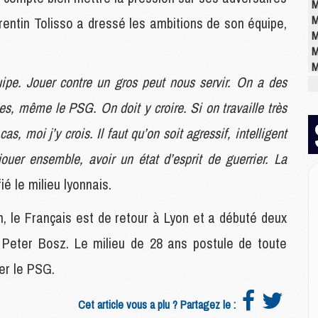
M
M
rentin Tolisso a dressé les ambitions de son équipe,
M
M
M
uipe. Jouer contre un gros peut nous servir. On a des
M
M
es, même le PSG. On doit y croire. Si on travaille très
cas, moi j’y crois. Il faut qu’on soit agressif, intelligent
E
ouer ensemble, avoir un état d’esprit de guerrier. La
P
C
ié le milieu lyonnais.
D
M
, le Français est de retour à Lyon et a débuté deux
M
M
e Peter Bosz. Le milieu de 28 ans postule de toute
M
ter le PSG.
M
Cet article vous a plu ? Partagez le :