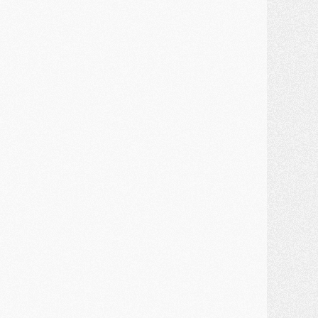
ercato
- Ferran Torres priorité du PSG, mais ouvert à tout
ercato
- Première offre de Liverpool en approche pour Barcola
ercato
- Le montant du transfert de Kolo Muani se précise, la formule aussi
ercato
- Kolo Muani attendu en Italie, son transfert débloqué
ercato
- Monaco a encore repoussé une offre du PSG pour Akliouche
ercato
- Liverpool presque d'accord avec Barcola, le PSG pas du tout
ercato
- Moment décisif pour le transfert de Kolo Muani
MARDI 28 JUILLET
ercato
- Des intermédiaires ont tenté de relancer Diomande au PSG
lub
- Au moins neuf jeunes conviés à l'entraînement des pros
ercato
- Une partie du communiqué du PSG sur Diomande expliquée
ercato
- Barcola futur plus gros transfert de l'été ?
ormation
- Retour sur la saison des U17 du PSG en 7 chiffres clés
lub
- Le PSG connaît ses premiers matches de septembre
ercato
- Un troisième prêt bouclé par le PSG
LUNDI 27 JUILLET
odcast
- Podcast CulturePSG à 22h : Mercato (Barcola, Diomande, etc)
ercato
- La prolongation de Dembélé au PSG dans la dernière ligne droite