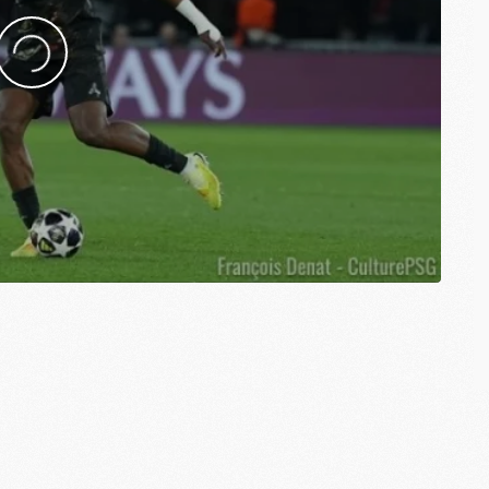
M
M
M
M
C
C
M
S
M
C
M
C
M
M