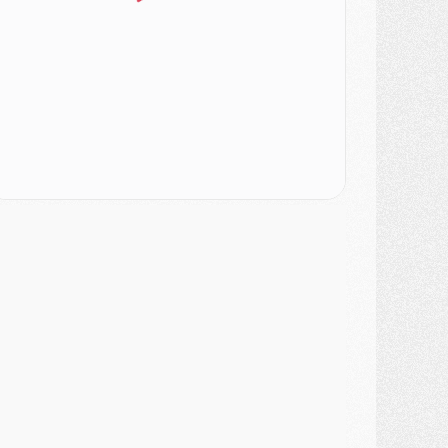
atch
- Podcast CulturePSG : Mercato (Godts, Suzuki, Akliouche, Barcola, etc)
ercato
- L'Ajax attend bien plus de 45M pour Mika Godts
lub
- Quatre retours importants dans le groupe du PSG, et un plus discret
ercato
- Ayari file en Ligue 2
lub
- Le PSG s'associe avec un géant de la tech
ercato
- Vu d'Italie, le transfert de Suzuki au PSG est bien engagé
ercato
- Ferran Torres ne serait pas à vendre, mais...
urope
- Gros coup dur pour Aston Villa avant de croiser le PSG
DIMANCHE 02 AOÛT
ercato
- Le transfert de Kolo Muani à la Juventus est officiel
ercato
- [MAJ] Le PSG a fait une grosse offre à Parme pour Suzuki
ercato
- Le PSG a envoyé une première offre pour Mika Godts
lub
- Après Pacho, d'autres retours en vue
ercato
- Changement de dernière minute pour Kolo Muani
SAMEDI 01 AOÛT
ercato
- L'agent de Mika Godts confirme un accord avec le PSG
lub
- Quels numéros de maillot pour Akliouche et Digne au PSG ?
atch
- Un hommage prévu lors de Brest/PSG
ercato
- Le PSG et le Barça ont rendez-vous pour Ferran Torres