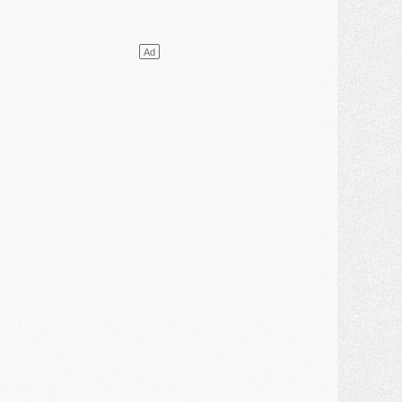
ercato
- Guéla Doué dans les listes du PSG
ercato
- Le transfert de Mika Godts au PSG en bonne voie
VENDREDI 31 JUILLET
atch
- Un diffuseur annoncé pour les deux premiers matchs amicaux du PSG
ercato
- Le transfert d'Akliouche au PSG bouclé, le montant se précise
lub
- Un retour majeur dans le groupe du PSG
lub
- [MAJ] Ndjantou et deux jeunes du PSG annoncés dans un tournoi U21
ercato
- L'étonnante piste Suzuki confirmée et onéreuse
JEUDI 30 JUILLET
élections
- Ancelotti fait le ménage au Brésil mais veut garder Marquinhos
ercato
- Le statu quo du milieu du PSG se précise
lub
- Le PSG plutôt que la FIFA pour Al-Khelaïfi, poussé par l'UEFA ?
ercato
- Le PSG presserait Ferran Torres de se décider, deux pistes de secours
lub
- Déguisements, shopping, double scouting, Luis Campos dévoile ses méthodes
ercato
- Kroupi retiré du mercato
ercato
- Enfin une avancée dans le transfert d'Akliouche
MERCREDI 29 JUILLET