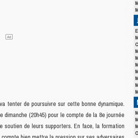
M
M
E
M
C
M
M
M
M
M
M
M
 va tenter de poursuivre sur cette bonne dynamique.
M
 ce dimanche (20h45) pour le compte de la 8e journée
M
e soutien de leurs supporters. En face, la formation
M
C
 compte bien mettre la pression sur ses adversaires