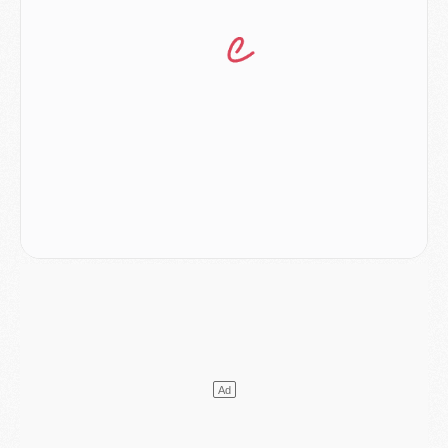
Club
- Quatre retours importants dans le groupe du PSG, et un plus discret
Mercato
- Ayari file en Ligue 2
Club
- Le PSG s'associe avec un géant de la tech
Mercato
- Vu d'Italie, le transfert de Suzuki au PSG est bien engagé
Mercato
- Ferran Torres ne serait pas à vendre, mais...
Europe
- Gros coup dur pour Aston Villa avant de croiser le PSG
DIMANCHE 02 AOÛT
Mercato
- Le transfert de Kolo Muani à la Juventus est officiel
Mercato
- [MAJ] Le PSG a fait une grosse offre à Parme pour Suzuki
Mercato
- Le PSG a envoyé une première offre pour Mika Godts
Club
- Après Pacho, d'autres retours en vue
Mercato
- Changement de dernière minute pour Kolo Muani
SAMEDI 01 AOÛT
Mercato
- L'agent de Mika Godts confirme un accord avec le PSG
Club
- Quels numéros de maillot pour Akliouche et Digne au PSG ?
Match
- Un hommage prévu lors de Brest/PSG
Mercato
- Le PSG et le Barça ont rendez-vous pour Ferran Torres
Mercato
- Guéla Doué dans les listes du PSG