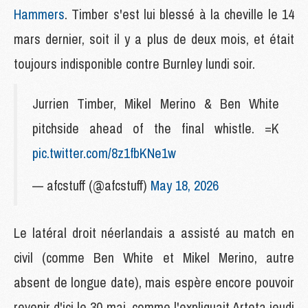
Hammers
. Timber s'est lui blessé à la cheville le 14
mars dernier, soit il y a plus de deux mois, et était
toujours indisponible contre Burnley lundi soir.
Jurrien Timber, Mikel Merino & Ben White
pitchside ahead of the final whistle. =K
pic.twitter.com/8z1fbKNe1w
— afcstuff (@afcstuff)
May 18, 2026
Le latéral droit néerlandais a assisté au match en
civil (comme Ben White et Mikel Merino, autre
absent de longue date), mais espère encore pouvoir
revenir d'ici le 30 mai, comme l'expliquait Arteta jeudi