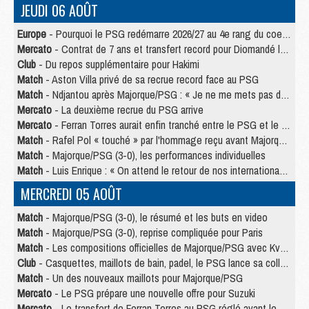
JEUDI 06 AOÛT
Europe
- Pourquoi le PSG redémarre 2026/27 au 4e rang du coefficient UEFA
Mercato
- Contrat de 7 ans et transfert record pour Diomandé loin du PSG
Club
- Du repos supplémentaire pour Hakimi
Match
- Aston Villa privé de sa recrue record face au PSG
Match
- Ndjantou après Majorque/PSG : « Je ne me mets pas de plafond »
Mercato
- La deuxième recrue du PSG arrive
Mercato
- Ferran Torres aurait enfin tranché entre le PSG et le Barça
Match
- Rafel Pol « touché » par l'hommage reçu avant Majorque/PSG
Match
- Majorque/PSG (3-0), les performances individuelles
Match
- Luis Enrique : « On attend le retour de nos internationaux »
MERCREDI 05 AOÛT
Match
- Majorque/PSG (3-0), le résumé et les buts en video
Match
- Majorque/PSG (3-0), reprise compliquée pour Paris
Match
- Les compositions officielles de Majorque/PSG avec Kvara et de nombreux jeunes
Club
- Casquettes, maillots de bain, padel, le PSG lance sa collection été
Match
- Un des nouveaux maillots pour Majorque/PSG
Mercato
- Le PSG prépare une nouvelle offre pour Suzuki
Mercato
- Le transfert de Ferran Torres au PSG réglé avant le 12 août ?