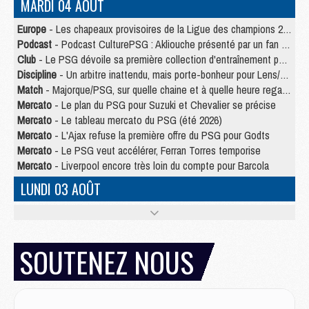
MARDI 04 AOÛT
Europe
- Les chapeaux provisoires de la Ligue des champions 2026/27
Podcast
- Podcast CulturePSG : Akliouche présenté par un fan de Monaco
Club
- Le PSG dévoile sa première collection d'entraînement pour 2026/2027
Discipline
- Un arbitre inattendu, mais porte-bonheur pour Lens/PSG
Match
- Majorque/PSG, sur quelle chaine et à quelle heure regarder le match ?
Mercato
- Le plan du PSG pour Suzuki et Chevalier se précise
Mercato
- Le tableau mercato du PSG (été 2026)
Mercato
- L'Ajax refuse la première offre du PSG pour Godts
Mercato
- Le PSG veut accélérer, Ferran Torres temporise
Mercato
- Liverpool encore très loin du compte pour Barcola
LUNDI 03 AOÛT
Match
- Podcast CulturePSG : Mercato (Godts, Suzuki, Akliouche, Barcola, etc)
Mercato
- L'Ajax attend bien plus de 45M pour Mika Godts
Club
- Quatre retours importants dans le groupe du PSG, et un plus discret
SOUTENEZ NOUS
Mercato
- Ayari file en Ligue 2
Club
- Le PSG s'associe avec un géant de la tech
Mercato
- Vu d'Italie, le transfert de Suzuki au PSG est bien engagé
Mercato
- Ferran Torres ne serait pas à vendre, mais...