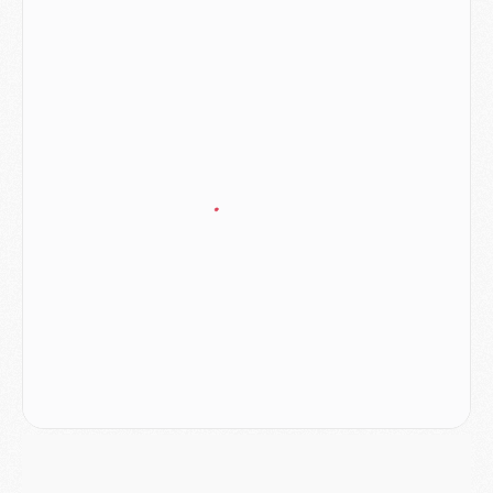
Europe
- Gros coup dur pour Aston Villa avant de croiser le PSG
DIMANCHE 02 AOÛT
Mercato
- Le transfert de Kolo Muani à la Juventus est officiel
Mercato
- [MAJ] Le PSG a fait une grosse offre à Parme pour Suzuki
Mercato
- Le PSG a envoyé une première offre pour Mika Godts
Club
- Après Pacho, d'autres retours en vue
Mercato
- Changement de dernière minute pour Kolo Muani
SAMEDI 01 AOÛT
Mercato
- L'agent de Mika Godts confirme un accord avec le PSG
Club
- Quels numéros de maillot pour Akliouche et Digne au PSG ?
Match
- Un hommage prévu lors de Brest/PSG
Mercato
- Le PSG et le Barça ont rendez-vous pour Ferran Torres
Mercato
- Guéla Doué dans les listes du PSG
Mercato
- Le transfert de Mika Godts au PSG en bonne voie
VENDREDI 31 JUILLET
Match
- Un diffuseur annoncé pour les deux premiers matchs amicaux du PSG
Mercato
- Le transfert d'Akliouche au PSG bouclé, le montant se précise