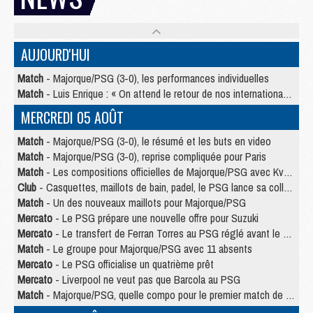
AUJOURD'HUI
Match
- Majorque/PSG (3-0), les performances individuelles
Match
- Luis Enrique : « On attend le retour de nos internationaux »
MERCREDI 05 AOÛT
Match
- Majorque/PSG (3-0), le résumé et les buts en video
Match
- Majorque/PSG (3-0), reprise compliquée pour Paris
Match
- Les compositions officielles de Majorque/PSG avec Kvara et de nombreux jeunes
Club
- Casquettes, maillots de bain, padel, le PSG lance sa collection été
Match
- Un des nouveaux maillots pour Majorque/PSG
Mercato
- Le PSG prépare une nouvelle offre pour Suzuki
Mercato
- Le transfert de Ferran Torres au PSG réglé avant le 12 août ?
Match
- Le groupe pour Majorque/PSG avec 11 absents
Mercato
- Le PSG officialise un quatrième prêt
Mercato
- Liverpool ne veut pas que Barcola au PSG
Match
- Majorque/PSG, quelle compo pour le premier match de la saison 2026/27 ?