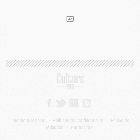
Mercato
- Le PSG et le Barça ont rendez-vous pour Ferran Torres
Mercato
- Guéla Doué dans les listes du PSG
Mercato
- Le transfert de Mika Godts au PSG en bonne voie
VENDREDI 31 JUILLET
Match
- Un diffuseur annoncé pour les deux premiers matchs amicaux du PSG
Mercato
- Le transfert d'Akliouche au PSG bouclé, le montant se précise
Club
- Un retour majeur dans le groupe du PSG
Club
- [MAJ] Ndjantou et deux jeunes du PSG annoncés dans un tournoi U21
Mercato
- L'étonnante piste Suzuki confirmée et onéreuse
JEUDI 30 JUILLET
Sélections
- Ancelotti fait le ménage au Brésil mais veut garder Marquinhos
Mercato
- Le statu quo du milieu du PSG se précise
Club
- Le PSG plutôt que la FIFA pour Al-Khelaïfi, poussé par l'UEFA ?
Mercato
- Le PSG presserait Ferran Torres de se décider, deux pistes de secours
Club
- Déguisements, shopping, double scouting, Luis Campos dévoile ses méthodes
Mentions légales
-
Politique de confidentialité
-
Équipe de
Mercato
- Kroupi retiré du mercato
rédaction
-
Partenaires
Mercato
- Enfin une avancée dans le transfert d'Akliouche