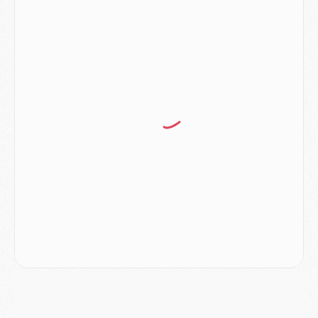
Match
- Podcast CulturePSG : Mercato (Godts, Suzuki, Akliouche, Barcola, etc)
Mercato
- L'Ajax attend bien plus de 45M pour Mika Godts
Club
- Quatre retours importants dans le groupe du PSG, et un plus discret
Mercato
- Ayari file en Ligue 2
Club
- Le PSG s'associe avec un géant de la tech
Mercato
- Vu d'Italie, le transfert de Suzuki au PSG est bien engagé
Mercato
- Ferran Torres ne serait pas à vendre, mais...
Europe
- Gros coup dur pour Aston Villa avant de croiser le PSG
DIMANCHE 02 AOÛT
Mercato
- Le transfert de Kolo Muani à la Juventus est officiel
Mercato
- [MAJ] Le PSG a fait une grosse offre à Parme pour Suzuki
Mercato
- Le PSG a envoyé une première offre pour Mika Godts
Club
- Après Pacho, d'autres retours en vue
Mercato
- Changement de dernière minute pour Kolo Muani
SAMEDI 01 AOÛT
Mercato
- L'agent de Mika Godts confirme un accord avec le PSG
Club
- Quels numéros de maillot pour Akliouche et Digne au PSG ?
Match
- Un hommage prévu lors de Brest/PSG