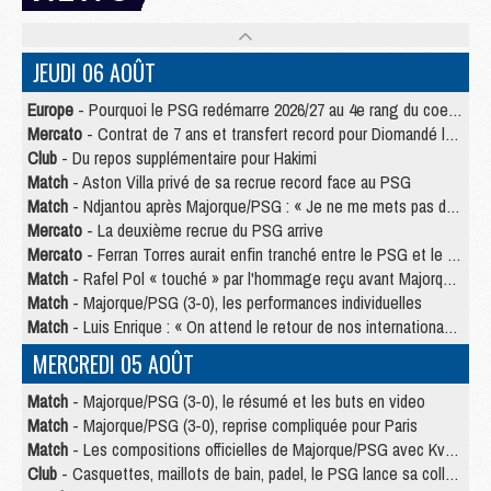
JEUDI 06 AOÛT
Europe
- Pourquoi le PSG redémarre 2026/27 au 4e rang du coefficient UEFA
Mercato
- Contrat de 7 ans et transfert record pour Diomandé loin du PSG
Club
- Du repos supplémentaire pour Hakimi
Match
- Aston Villa privé de sa recrue record face au PSG
Match
- Ndjantou après Majorque/PSG : « Je ne me mets pas de plafond »
Mercato
- La deuxième recrue du PSG arrive
Mercato
- Ferran Torres aurait enfin tranché entre le PSG et le Barça
Match
- Rafel Pol « touché » par l'hommage reçu avant Majorque/PSG
Match
- Majorque/PSG (3-0), les performances individuelles
Match
- Luis Enrique : « On attend le retour de nos internationaux »
MERCREDI 05 AOÛT
Match
- Majorque/PSG (3-0), le résumé et les buts en video
Match
- Majorque/PSG (3-0), reprise compliquée pour Paris
Match
- Les compositions officielles de Majorque/PSG avec Kvara et de nombreux jeunes
Club
- Casquettes, maillots de bain, padel, le PSG lance sa collection été