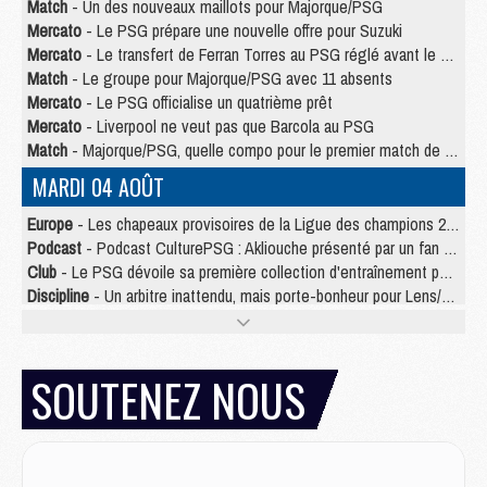
Match
- Un des nouveaux maillots pour Majorque/PSG
Mercato
- Le PSG prépare une nouvelle offre pour Suzuki
Mercato
- Le transfert de Ferran Torres au PSG réglé avant le 12 août ?
Match
- Le groupe pour Majorque/PSG avec 11 absents
Mercato
- Le PSG officialise un quatrième prêt
Mercato
- Liverpool ne veut pas que Barcola au PSG
Match
- Majorque/PSG, quelle compo pour le premier match de la saison 2026/27 ?
MARDI 04 AOÛT
Europe
- Les chapeaux provisoires de la Ligue des champions 2026/27
Podcast
- Podcast CulturePSG : Akliouche présenté par un fan de Monaco
Club
- Le PSG dévoile sa première collection d'entraînement pour 2026/2027
Discipline
- Un arbitre inattendu, mais porte-bonheur pour Lens/PSG
Match
- Majorque/PSG, sur quelle chaine et à quelle heure regarder le match ?
Mercato
- Le plan du PSG pour Suzuki et Chevalier se précise
Mercato
- Le tableau mercato du PSG (été 2026)
SOUTENEZ NOUS
Mercato
- L'Ajax refuse la première offre du PSG pour Godts
Mercato
- Le PSG veut accélérer, Ferran Torres temporise
Mercato
- Liverpool encore très loin du compte pour Barcola
LUNDI 03 AOÛT