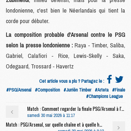
londonienne, c'est bien le Néerlandais qui tient la
corde pour débuter.
La composition probable d'Arsenal contre le PSG
selon la presse londonienne :
Raya - Timber, Saliba,
Gabriel, Calafiori - Rice, Lewis-Skelly - Saka,
Odegaard, Trossard - Havertz
Cet article vous a plu ? Partagez le :
#PSG/Arsenal
#Composition
#Jurriën Timber
#Arteta
#Finale
#Champions League
Match : Comment regarder la finale PSG/Arsenal à l'étranger
samedi 30 mai 2026 à 11:17
Match : PSG/Arsenal, sur quelle chaîne et à quelle heure regarder la finale ?
samedi 30 mai 2026 à 9:12