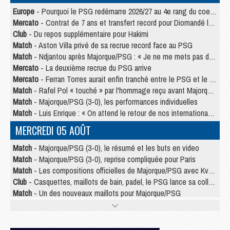
Europe
- Pourquoi le PSG redémarre 2026/27 au 4e rang du coefficient UEFA
Mercato
- Contrat de 7 ans et transfert record pour Diomandé loin du PSG
Club
- Du repos supplémentaire pour Hakimi
Match
- Aston Villa privé de sa recrue record face au PSG
Match
- Ndjantou après Majorque/PSG : « Je ne me mets pas de plafond »
Mercato
- La deuxième recrue du PSG arrive
Mercato
- Ferran Torres aurait enfin tranché entre le PSG et le Barça
Match
- Rafel Pol « touché » par l'hommage reçu avant Majorque/PSG
Match
- Majorque/PSG (3-0), les performances individuelles
Match
- Luis Enrique : « On attend le retour de nos internationaux »
MERCREDI 05 AOÛT
Match
- Majorque/PSG (3-0), le résumé et les buts en video
Match
- Majorque/PSG (3-0), reprise compliquée pour Paris
Match
- Les compositions officielles de Majorque/PSG avec Kvara et de nombreux jeunes
Club
- Casquettes, maillots de bain, padel, le PSG lance sa collection été
Match
- Un des nouveaux maillots pour Majorque/PSG
Mercato
- Le PSG prépare une nouvelle offre pour Suzuki
Mercato
- Le transfert de Ferran Torres au PSG réglé avant le 12 août ?
Match
- Le groupe pour Majorque/PSG avec 11 absents