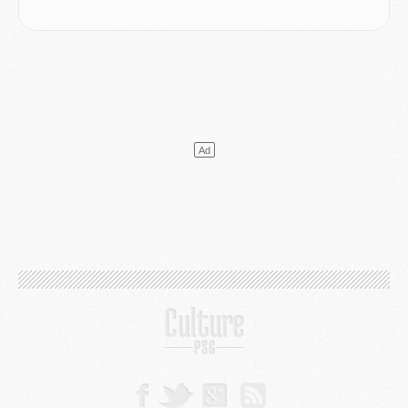
Club
- Le PSG s'associe avec un géant de la tech
Mercato
- Vu d'Italie, le transfert de Suzuki au PSG est bien engagé
Mercato
- Ferran Torres ne serait pas à vendre, mais...
Europe
- Gros coup dur pour Aston Villa avant de croiser le PSG
DIMANCHE 02 AOÛT
Mercato
- Le transfert de Kolo Muani à la Juventus est officiel
Mercato
- [MAJ] Le PSG a fait une grosse offre à Parme pour Suzuki
Mercato
- Le PSG a envoyé une première offre pour Mika Godts
Club
- Après Pacho, d'autres retours en vue
Mercato
- Changement de dernière minute pour Kolo Muani
SAMEDI 01 AOÛT
Mercato
- L'agent de Mika Godts confirme un accord avec le PSG
Club
- Quels numéros de maillot pour Akliouche et Digne au PSG ?
Match
- Un hommage prévu lors de Brest/PSG
Mercato
- Le PSG et le Barça ont rendez-vous pour Ferran Torres
Mercato
- Guéla Doué dans les listes du PSG
Mercato
- Le transfert de Mika Godts au PSG en bonne voie
VENDREDI 31 JUILLET