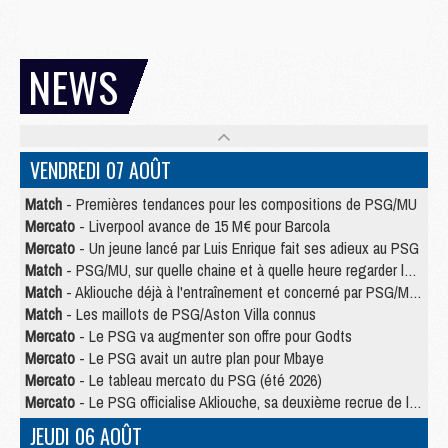
NEWS
VENDREDI 07 AOÛT
Match
- Premières tendances pour les compositions de PSG/MU
Mercato
- Liverpool avance de 15 M€ pour Barcola
Mercato
- Un jeune lancé par Luis Enrique fait ses adieux au PSG
Match
- PSG/MU, sur quelle chaine et à quelle heure regarder le match ?
Match
- Akliouche déjà à l'entraînement et concerné par PSG/MU ?
Match
- Les maillots de PSG/Aston Villa connus
Mercato
- Le PSG va augmenter son offre pour Godts
Mercato
- Le PSG avait un autre plan pour Mbaye
Mercato
- Le tableau mercato du PSG (été 2026)
Mercato
- Le PSG officialise Akliouche, sa deuxième recrue de l’été
JEUDI 06 AOÛT