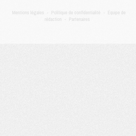
Match
- Un diffuseur annoncé pour les deux premiers matchs amicaux du PSG
Mentions légales
-
Politique de confidentialité
-
Équipe de
Mercato
- Le transfert d'Akliouche au PSG bouclé, le montant se précise
rédaction
-
Partenaires
Club
- Un retour majeur dans le groupe du PSG
Club
- [MAJ] Ndjantou et deux jeunes du PSG annoncés dans un tournoi U21
Mercato
- L'étonnante piste Suzuki confirmée et onéreuse
JEUDI 30 JUILLET
Sélections
- Ancelotti fait le ménage au Brésil mais veut garder Marquinhos
Mercato
- Le statu quo du milieu du PSG se précise
Club
- Le PSG plutôt que la FIFA pour Al-Khelaïfi, poussé par l'UEFA ?
Mercato
- Le PSG presserait Ferran Torres de se décider, deux pistes de secours
Club
- Déguisements, shopping, double scouting, Luis Campos dévoile ses méthodes
Mercato
- Kroupi retiré du mercato
Mercato
- Enfin une avancée dans le transfert d'Akliouche
MERCREDI 29 JUILLET
Mercato
- Ferran Torres priorité du PSG, mais ouvert à tout
Mercato
- Première offre de Liverpool en approche pour Barcola
Mercato
- Le montant du transfert de Kolo Muani se précise, la formule aussi