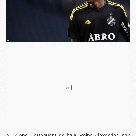
A 17 ans, l'attaquant de l'AIK Solna Alexander Isak