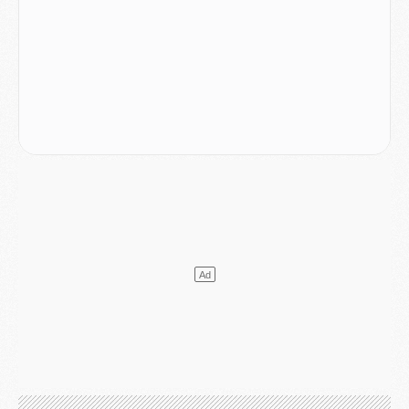
SAMEDI 01 AOÛT
Mercato
- L'agent de Mika Godts confirme un accord avec le PSG
Club
- Quels numéros de maillot pour Akliouche et Digne au PSG ?
Match
- Un hommage prévu lors de Brest/PSG
Mercato
- Le PSG et le Barça ont rendez-vous pour Ferran Torres
Mercato
- Guéla Doué dans les listes du PSG
Mercato
- Le transfert de Mika Godts au PSG en bonne voie
VENDREDI 31 JUILLET
Match
- Un diffuseur annoncé pour les deux premiers matchs amicaux du PSG
Mercato
- Le transfert d'Akliouche au PSG bouclé, le montant se précise
Club
- Un retour majeur dans le groupe du PSG
Club
- [MAJ] Ndjantou et deux jeunes du PSG annoncés dans un tournoi U21
Mercato
- L'étonnante piste Suzuki confirmée et onéreuse
JEUDI 30 JUILLET
Sélections
- Ancelotti fait le ménage au Brésil mais veut garder Marquinhos
Mercato
- Le statu quo du milieu du PSG se précise
Club
- Le PSG plutôt que la FIFA pour Al-Khelaïfi, poussé par l'UEFA ?
Mercato
- Le PSG presserait Ferran Torres de se décider, deux pistes de secours