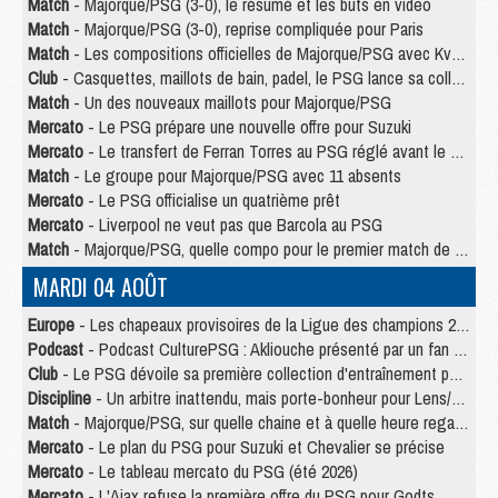
Match
- Majorque/PSG (3-0), le résumé et les buts en video
Match
- Majorque/PSG (3-0), reprise compliquée pour Paris
Match
- Les compositions officielles de Majorque/PSG avec Kvara et de nombreux jeunes
Club
- Casquettes, maillots de bain, padel, le PSG lance sa collection été
Match
- Un des nouveaux maillots pour Majorque/PSG
Mercato
- Le PSG prépare une nouvelle offre pour Suzuki
Mercato
- Le transfert de Ferran Torres au PSG réglé avant le 12 août ?
Match
- Le groupe pour Majorque/PSG avec 11 absents
Mercato
- Le PSG officialise un quatrième prêt
Mercato
- Liverpool ne veut pas que Barcola au PSG
Match
- Majorque/PSG, quelle compo pour le premier match de la saison 2026/27 ?
MARDI 04 AOÛT
Europe
- Les chapeaux provisoires de la Ligue des champions 2026/27
Podcast
- Podcast CulturePSG : Akliouche présenté par un fan de Monaco
Club
- Le PSG dévoile sa première collection d'entraînement pour 2026/2027
Discipline
- Un arbitre inattendu, mais porte-bonheur pour Lens/PSG
Match
- Majorque/PSG, sur quelle chaine et à quelle heure regarder le match ?
Mercato
- Le plan du PSG pour Suzuki et Chevalier se précise
Mercato
- Le tableau mercato du PSG (été 2026)
Mercato
- L'Ajax refuse la première offre du PSG pour Godts