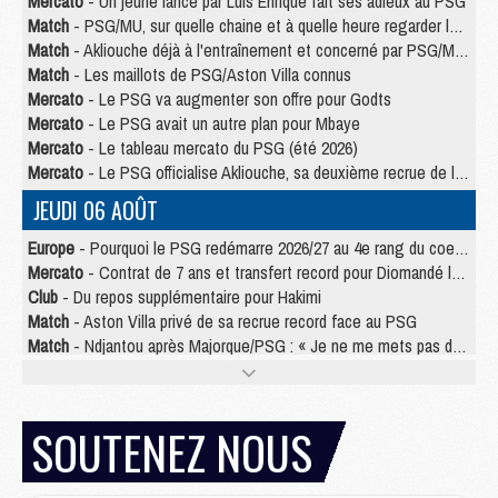
Mercato
- Un jeune lancé par Luis Enrique fait ses adieux au PSG
Match
- PSG/MU, sur quelle chaine et à quelle heure regarder le match ?
Match
- Akliouche déjà à l'entraînement et concerné par PSG/MU ?
Match
- Les maillots de PSG/Aston Villa connus
Mercato
- Le PSG va augmenter son offre pour Godts
Mercato
- Le PSG avait un autre plan pour Mbaye
Mercato
- Le tableau mercato du PSG (été 2026)
Mercato
- Le PSG officialise Akliouche, sa deuxième recrue de l’été
JEUDI 06 AOÛT
Europe
- Pourquoi le PSG redémarre 2026/27 au 4e rang du coefficient UEFA
Mercato
- Contrat de 7 ans et transfert record pour Diomandé loin du PSG
Club
- Du repos supplémentaire pour Hakimi
Match
- Aston Villa privé de sa recrue record face au PSG
Match
- Ndjantou après Majorque/PSG : « Je ne me mets pas de plafond »
Mercato
- La deuxième recrue du PSG arrive
Mercato
- Ferran Torres aurait enfin tranché entre le PSG et le Barça
Match
- Rafel Pol « touché » par l'hommage reçu avant Majorque/PSG
SOUTENEZ NOUS
Match
- Majorque/PSG (3-0), les performances individuelles
Match
- Luis Enrique : « On attend le retour de nos internationaux »