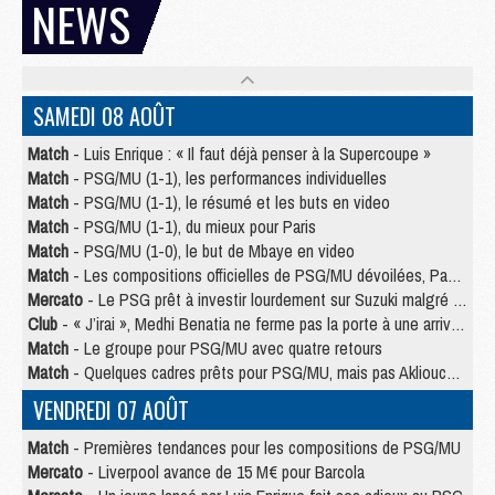
NEWS
SAMEDI 08 AOÛT
Match
- Luis Enrique : « Il faut déjà penser à la Supercoupe »
Match
- PSG/MU (1-1), les performances individuelles
Match
- PSG/MU (1-1), le résumé et les buts en video
Match
- PSG/MU (1-1), du mieux pour Paris
Match
- PSG/MU (1-0), le but de Mbaye en video
Match
- Les compositions officielles de PSG/MU dévoilées, Pacho titulaire
Mercato
- Le PSG prêt à investir lourdement sur Suzuki malgré Safonov et Chevalier
Club
- « J’irai », Medhi Benatia ne ferme pas la porte à une arrivée au PSG
Match
- Le groupe pour PSG/MU avec quatre retours
Match
- Quelques cadres prêts pour PSG/MU, mais pas Akliouche ?
VENDREDI 07 AOÛT
Match
- Premières tendances pour les compositions de PSG/MU
Mercato
- Liverpool avance de 15 M€ pour Barcola