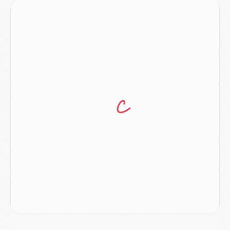
MERCREDI 05 AOÛT
Match
- Majorque/PSG (3-0), le résumé et les buts en video
Match
- Majorque/PSG (3-0), reprise compliquée pour Paris
Match
- Les compositions officielles de Majorque/PSG avec Kvara et de nombreux jeunes
Club
- Casquettes, maillots de bain, padel, le PSG lance sa collection été
Match
- Un des nouveaux maillots pour Majorque/PSG
Mercato
- Le PSG prépare une nouvelle offre pour Suzuki
Mercato
- Le transfert de Ferran Torres au PSG réglé avant le 12 août ?
Match
- Le groupe pour Majorque/PSG avec 11 absents
Mercato
- Le PSG officialise un quatrième prêt
Mercato
- Liverpool ne veut pas que Barcola au PSG
Match
- Majorque/PSG, quelle compo pour le premier match de la saison 2026/27 ?
MARDI 04 AOÛT
Europe
- Les chapeaux provisoires de la Ligue des champions 2026/27
Podcast
- Podcast CulturePSG : Akliouche présenté par un fan de Monaco
Club
- Le PSG dévoile sa première collection d'entraînement pour 2026/2027
Discipline
- Un arbitre inattendu, mais porte-bonheur pour Lens/PSG
Match
- Majorque/PSG, sur quelle chaine et à quelle heure regarder le match ?
Mercato
- Le plan du PSG pour Suzuki et Chevalier se précise