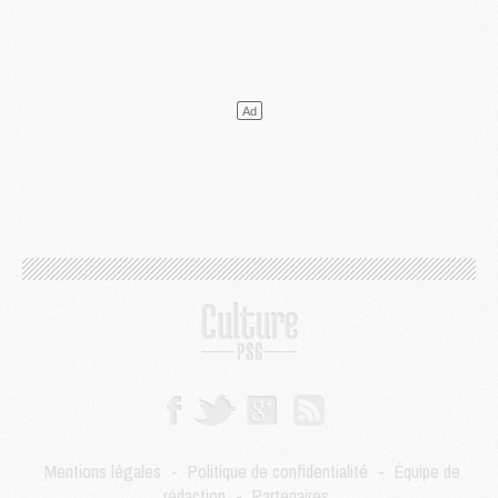
Mercato
- L'Ajax refuse la première offre du PSG pour Godts
Mercato
- Le PSG veut accélérer, Ferran Torres temporise
Mercato
- Liverpool encore très loin du compte pour Barcola
LUNDI 03 AOÛT
Match
- Podcast CulturePSG : Mercato (Godts, Suzuki, Akliouche, Barcola, etc)
Mercato
- L'Ajax attend bien plus de 45M pour Mika Godts
Club
- Quatre retours importants dans le groupe du PSG, et un plus discret
Mercato
- Ayari file en Ligue 2
Club
- Le PSG s'associe avec un géant de la tech
Mercato
- Vu d'Italie, le transfert de Suzuki au PSG est bien engagé
Mercato
- Ferran Torres ne serait pas à vendre, mais...
Europe
- Gros coup dur pour Aston Villa avant de croiser le PSG
DIMANCHE 02 AOÛT
Mercato
- Le transfert de Kolo Muani à la Juventus est officiel
Mercato
- [MAJ] Le PSG a fait une grosse offre à Parme pour Suzuki
Mercato
- Le PSG a envoyé une première offre pour Mika Godts
Club
- Après Pacho, d'autres retours en vue
Mentions légales
-
Politique de confidentialité
-
Équipe de
Mercato
- Changement de dernière minute pour Kolo Muani
rédaction
-
Partenaires