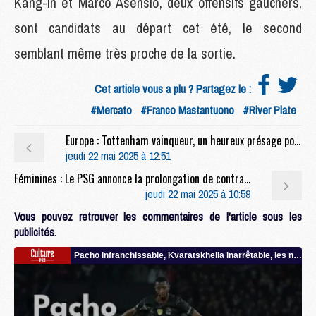
Kang-in et Marco Asensio, deux offensifs gauchers,
sont candidats au départ cet été, le second
semblant même très proche de la sortie.
Cet article vous a plu ? Partagez le :
#Mercato
#Franco Mastantuono
#River Plate
Europe : Tottenham vainqueur, un heureux présage pour le PSG ?
jeudi 22 mai 2025 à 12:51
Féminines : Le PSG annonce la prolongation de contrat de Frøya Dorsin jusqu’en 2028
jeudi 22 mai 2025 à 10:59
Vous pouvez retrouver les commentaires de l'article sous les
publicités.