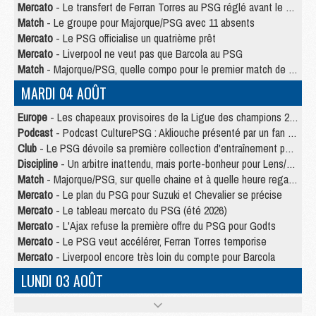
Mercato
- Le transfert de Ferran Torres au PSG réglé avant le 12 août ?
Match
- Le groupe pour Majorque/PSG avec 11 absents
Mercato
- Le PSG officialise un quatrième prêt
Mercato
- Liverpool ne veut pas que Barcola au PSG
Match
- Majorque/PSG, quelle compo pour le premier match de la saison 2026/27 ?
MARDI 04 AOÛT
Europe
- Les chapeaux provisoires de la Ligue des champions 2026/27
Podcast
- Podcast CulturePSG : Akliouche présenté par un fan de Monaco
Club
- Le PSG dévoile sa première collection d'entraînement pour 2026/2027
Discipline
- Un arbitre inattendu, mais porte-bonheur pour Lens/PSG
Match
- Majorque/PSG, sur quelle chaine et à quelle heure regarder le match ?
Mercato
- Le plan du PSG pour Suzuki et Chevalier se précise
Mercato
- Le tableau mercato du PSG (été 2026)
Mercato
- L'Ajax refuse la première offre du PSG pour Godts
Mercato
- Le PSG veut accélérer, Ferran Torres temporise
Mercato
- Liverpool encore très loin du compte pour Barcola
LUNDI 03 AOÛT
Match
- Podcast CulturePSG : Mercato (Godts, Suzuki, Akliouche, Barcola, etc)