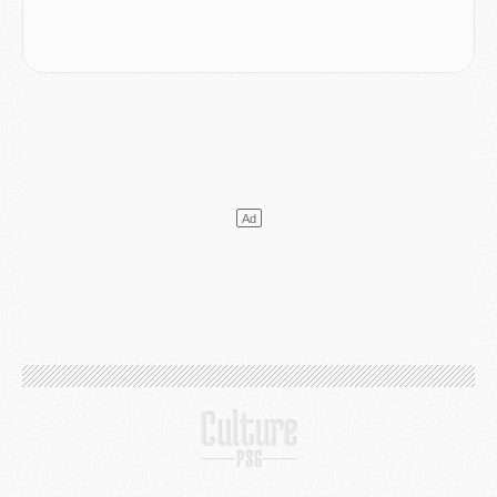
Mercato
- Guéla Doué dans les listes du PSG
Mercato
- Le transfert de Mika Godts au PSG en bonne voie
VENDREDI 31 JUILLET
Match
- Un diffuseur annoncé pour les deux premiers matchs amicaux du PSG
Mercato
- Le transfert d'Akliouche au PSG bouclé, le montant se précise
Club
- Un retour majeur dans le groupe du PSG
Club
- [MAJ] Ndjantou et deux jeunes du PSG annoncés dans un tournoi U21
Mercato
- L'étonnante piste Suzuki confirmée et onéreuse
JEUDI 30 JUILLET
Sélections
- Ancelotti fait le ménage au Brésil mais veut garder Marquinhos
Mercato
- Le statu quo du milieu du PSG se précise
Club
- Le PSG plutôt que la FIFA pour Al-Khelaïfi, poussé par l'UEFA ?
Mercato
- Le PSG presserait Ferran Torres de se décider, deux pistes de secours
Club
- Déguisements, shopping, double scouting, Luis Campos dévoile ses méthodes
Mercato
- Kroupi retiré du mercato
Mercato
- Enfin une avancée dans le transfert d'Akliouche
MERCREDI 29 JUILLET