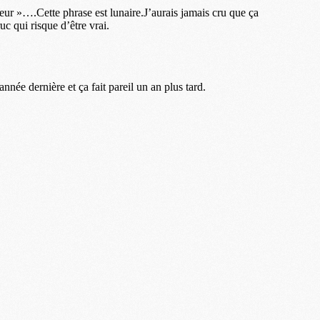
M
M
M
M
M
M
M
C
M
M
F
C
M
P
M
C