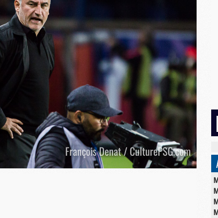
M
M
M
M