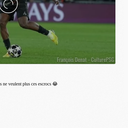
M
M
M
C
C
M
S
M
C
M
C
M
M
M