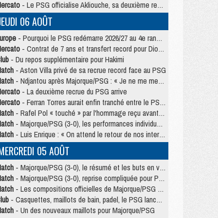
ercato
- Le PSG officialise Akliouche, sa deuxième recrue de l’été
JEUDI 06 AOÛT
urope
- Pourquoi le PSG redémarre 2026/27 au 4e rang du coefficient UEFA
ercato
- Contrat de 7 ans et transfert record pour Diomandé loin du PSG
lub
- Du repos supplémentaire pour Hakimi
atch
- Aston Villa privé de sa recrue record face au PSG
atch
- Ndjantou après Majorque/PSG : « Je ne me mets pas de plafond »
ercato
- La deuxième recrue du PSG arrive
ercato
- Ferran Torres aurait enfin tranché entre le PSG et le Barça
atch
- Rafel Pol « touché » par l'hommage reçu avant Majorque/PSG
atch
- Majorque/PSG (3-0), les performances individuelles
atch
- Luis Enrique : « On attend le retour de nos internationaux »
MERCREDI 05 AOÛT
atch
- Majorque/PSG (3-0), le résumé et les buts en video
atch
- Majorque/PSG (3-0), reprise compliquée pour Paris
atch
- Les compositions officielles de Majorque/PSG avec Kvara et de nombreux jeunes
lub
- Casquettes, maillots de bain, padel, le PSG lance sa collection été
atch
- Un des nouveaux maillots pour Majorque/PSG