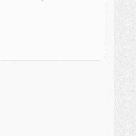
ercato
- L'Ajax attend bien plus de 45M pour Mika Godts
lub
- Quatre retours importants dans le groupe du PSG, et un plus discret
ercato
- Ayari file en Ligue 2
lub
- Le PSG s'associe avec un géant de la tech
ercato
- Vu d'Italie, le transfert de Suzuki au PSG est bien engagé
ercato
- Ferran Torres ne serait pas à vendre, mais...
urope
- Gros coup dur pour Aston Villa avant de croiser le PSG
DIMANCHE 02 AOÛT
ercato
- Le transfert de Kolo Muani à la Juventus est officiel
ercato
- [MAJ] Le PSG a fait une grosse offre à Parme pour Suzuki
ercato
- Le PSG a envoyé une première offre pour Mika Godts
lub
- Après Pacho, d'autres retours en vue
ercato
- Changement de dernière minute pour Kolo Muani
SAMEDI 01 AOÛT
ercato
- L'agent de Mika Godts confirme un accord avec le PSG
lub
- Quels numéros de maillot pour Akliouche et Digne au PSG ?
atch
- Un hommage prévu lors de Brest/PSG
ercato
- Le PSG et le Barça ont rendez-vous pour Ferran Torres
ercato
- Guéla Doué dans les listes du PSG