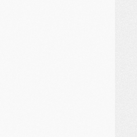
ercato
- Première offre de Liverpool en approche pour Barcola
ercato
- Le montant du transfert de Kolo Muani se précise, la formule aussi
ercato
- Kolo Muani attendu en Italie, son transfert débloqué
ercato
- Monaco a encore repoussé une offre du PSG pour Akliouche
ercato
- Liverpool presque d'accord avec Barcola, le PSG pas du tout
ercato
- Moment décisif pour le transfert de Kolo Muani
MARDI 28 JUILLET
ercato
- Des intermédiaires ont tenté de relancer Diomande au PSG
lub
- Au moins neuf jeunes conviés à l'entraînement des pros
ercato
- Une partie du communiqué du PSG sur Diomande expliquée
ercato
- Barcola futur plus gros transfert de l'été ?
ormation
- Retour sur la saison des U17 du PSG en 7 chiffres clés
lub
- Le PSG connaît ses premiers matches de septembre
ercato
- Un troisième prêt bouclé par le PSG
LUNDI 27 JUILLET
odcast
- Podcast CulturePSG à 22h : Mercato (Barcola, Diomande, etc)
ercato
- La prolongation de Dembélé au PSG dans la dernière ligne droite
lub
- Le PSG a fait sa reprise avec... 9 joueurs