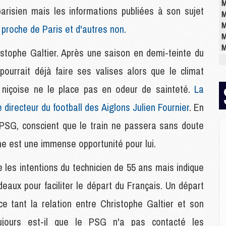
M
arisien mais les informations publiées à son sujet
M
M
t proche de Paris et d'autres non.
M
M
istophe Galtier. Après une saison en demi-teinte du
M
pourrait déjà faire ses valises alors que le climat
 niçoise ne le place pas en odeur de sainteté.
La
E
P
directeur du football des Aiglons Julien Fournier
. En
C
 le PSG, conscient que le train ne passera sans doute
D
M
nne est une immense opportunité pour lui.
M
M
e les intentions du technicien de 55 ans mais indique
M
M
eaux pour faciliter le départ du Français. Un départ
e tant la relation entre Christophe Galtier et son
M
oujours est-il que le PSG n'a pas contacté les