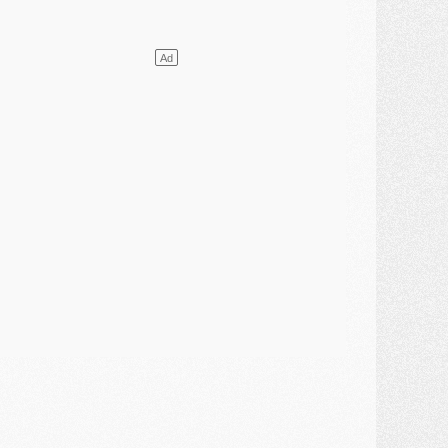
ercato
- Le transfert de Mika Godts au PSG en bonne voie
VENDREDI 31 JUILLET
atch
- Un diffuseur annoncé pour les deux premiers matchs amicaux du PSG
ercato
- Le transfert d'Akliouche au PSG bouclé, le montant se précise
lub
- Un retour majeur dans le groupe du PSG
lub
- [MAJ] Ndjantou et deux jeunes du PSG annoncés dans un tournoi U21
ercato
- L'étonnante piste Suzuki confirmée et onéreuse
JEUDI 30 JUILLET
élections
- Ancelotti fait le ménage au Brésil mais veut garder Marquinhos
ercato
- Le statu quo du milieu du PSG se précise
lub
- Le PSG plutôt que la FIFA pour Al-Khelaïfi, poussé par l'UEFA ?
ercato
- Le PSG presserait Ferran Torres de se décider, deux pistes de secours
lub
- Déguisements, shopping, double scouting, Luis Campos dévoile ses méthodes
ercato
- Kroupi retiré du mercato
ercato
- Enfin une avancée dans le transfert d'Akliouche
MERCREDI 29 JUILLET
ercato
- Ferran Torres priorité du PSG, mais ouvert à tout