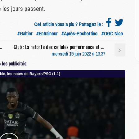
M
C
 les jours passent.
M
C
Cet article vous a plu ? Partagez le :
M
#Galtier
#Entraîneur
#Après-Pochettino
#OGC Nice
M
E
 ressembler le premier groupe élite des jeunes du PSG ?
Club : La refonte des cellules performance et médicale du PSG confirmée
mercredi 15 juin 2022 à 13:37
M
les publicités.
M
M
C
M
M
C
M
M
M