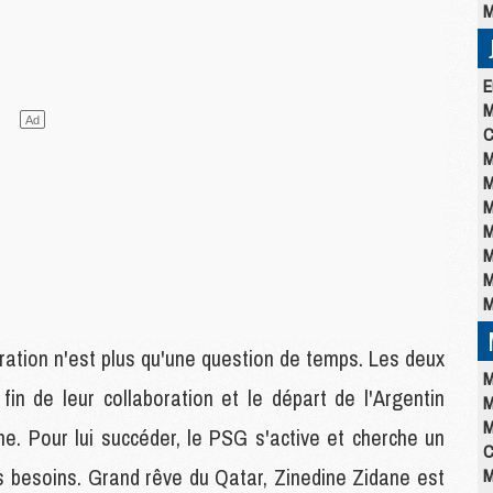
M
E
M
C
M
M
M
M
M
M
M
ration n'est plus qu'une question de temps. Les deux
M
 fin de leur collaboration et le départ de l'Argentin
M
M
ine. Pour lui succéder, le PSG s'active et cherche un
C
es besoins. Grand rêve du Qatar, Zinedine Zidane est
M