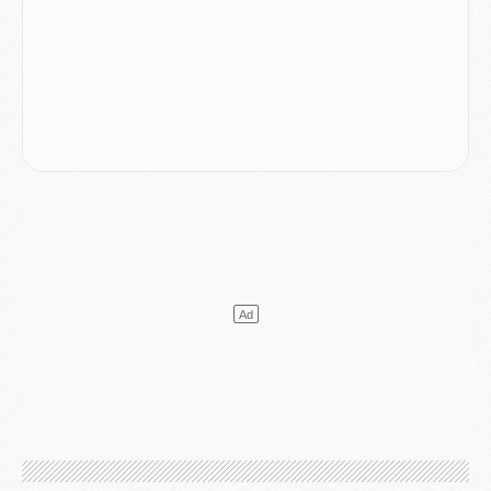
Mercato
- Changement de dernière minute pour Kolo Muani
SAMEDI 01 AOÛT
Mercato
- L'agent de Mika Godts confirme un accord avec le PSG
Club
- Quels numéros de maillot pour Akliouche et Digne au PSG ?
Match
- Un hommage prévu lors de Brest/PSG
Mercato
- Le PSG et le Barça ont rendez-vous pour Ferran Torres
Mercato
- Guéla Doué dans les listes du PSG
Mercato
- Le transfert de Mika Godts au PSG en bonne voie
VENDREDI 31 JUILLET
Match
- Un diffuseur annoncé pour les deux premiers matchs amicaux du PSG
Mercato
- Le transfert d'Akliouche au PSG bouclé, le montant se précise
Club
- Un retour majeur dans le groupe du PSG
Club
- [MAJ] Ndjantou et deux jeunes du PSG annoncés dans un tournoi U21
Mercato
- L'étonnante piste Suzuki confirmée et onéreuse
JEUDI 30 JUILLET
Sélections
- Ancelotti fait le ménage au Brésil mais veut garder Marquinhos
Mercato
- Le statu quo du milieu du PSG se précise