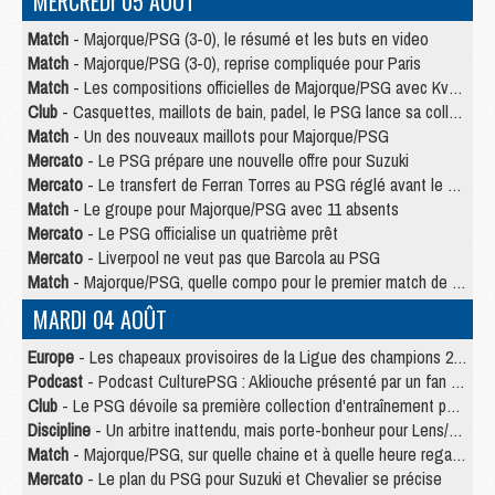
MERCREDI 05 AOÛT
Match
- Majorque/PSG (3-0), le résumé et les buts en video
Match
- Majorque/PSG (3-0), reprise compliquée pour Paris
Match
- Les compositions officielles de Majorque/PSG avec Kvara et de nombreux jeunes
Club
- Casquettes, maillots de bain, padel, le PSG lance sa collection été
Match
- Un des nouveaux maillots pour Majorque/PSG
Mercato
- Le PSG prépare une nouvelle offre pour Suzuki
Mercato
- Le transfert de Ferran Torres au PSG réglé avant le 12 août ?
Match
- Le groupe pour Majorque/PSG avec 11 absents
Mercato
- Le PSG officialise un quatrième prêt
Mercato
- Liverpool ne veut pas que Barcola au PSG
Match
- Majorque/PSG, quelle compo pour le premier match de la saison 2026/27 ?
MARDI 04 AOÛT
Europe
- Les chapeaux provisoires de la Ligue des champions 2026/27
Podcast
- Podcast CulturePSG : Akliouche présenté par un fan de Monaco
Club
- Le PSG dévoile sa première collection d'entraînement pour 2026/2027
Discipline
- Un arbitre inattendu, mais porte-bonheur pour Lens/PSG
Match
- Majorque/PSG, sur quelle chaine et à quelle heure regarder le match ?
Mercato
- Le plan du PSG pour Suzuki et Chevalier se précise