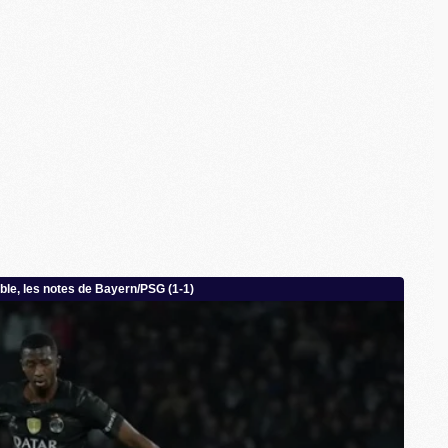
M
C
M
M
M
M
M
M
C
C
M
S
M
C
M
C