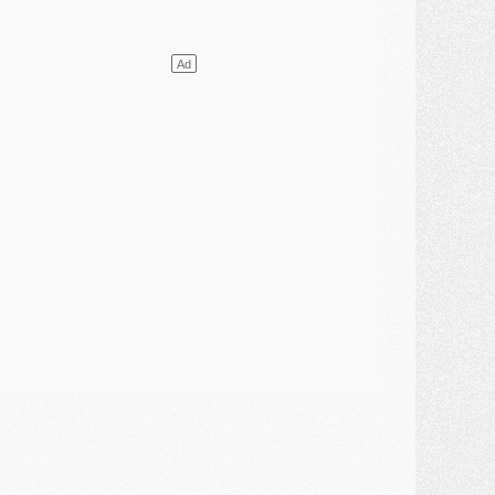
ercato
- L'agent de Mika Godts confirme un accord avec le PSG
lub
- Quels numéros de maillot pour Akliouche et Digne au PSG ?
atch
- Un hommage prévu lors de Brest/PSG
ercato
- Le PSG et le Barça ont rendez-vous pour Ferran Torres
ercato
- Guéla Doué dans les listes du PSG
ercato
- Le transfert de Mika Godts au PSG en bonne voie
VENDREDI 31 JUILLET
atch
- Un diffuseur annoncé pour les deux premiers matchs amicaux du PSG
ercato
- Le transfert d'Akliouche au PSG bouclé, le montant se précise
lub
- Un retour majeur dans le groupe du PSG
lub
- [MAJ] Ndjantou et deux jeunes du PSG annoncés dans un tournoi U21
ercato
- L'étonnante piste Suzuki confirmée et onéreuse
JEUDI 30 JUILLET
élections
- Ancelotti fait le ménage au Brésil mais veut garder Marquinhos
ercato
- Le statu quo du milieu du PSG se précise
lub
- Le PSG plutôt que la FIFA pour Al-Khelaïfi, poussé par l'UEFA ?
ercato
- Le PSG presserait Ferran Torres de se décider, deux pistes de secours
lub
- Déguisements, shopping, double scouting, Luis Campos dévoile ses méthodes