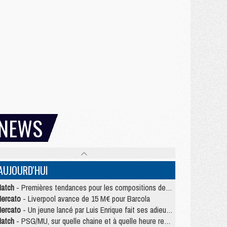
NEWS
AUJOURD'HUI
atch
- Premières tendances pour les compositions de PSG/MU
ercato
- Liverpool avance de 15 M€ pour Barcola
ercato
- Un jeune lancé par Luis Enrique fait ses adieux au PSG
atch
- PSG/MU, sur quelle chaine et à quelle heure regarder le match ?