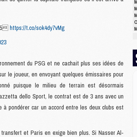
M
M
M
C
SG 5
https://t.co/sok4dy7vMg
M
M
023
M
M
M
environnement du PSG et ne cachait plus ses idées de
M
M
 sur le joueur, en envoyant quelques émissaires pour
ionné puisque le milieu de terrain est désormais
E
azzetta dello Sport, le contrat est de 3 ans avec un
P
C
te à pondérer car un accord entre les deux clubs est
D
M
M
M
transfert et Paris en exige bien plus. Si Nasser Al-