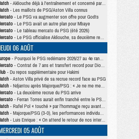
atch
- Akliouche déjà à l'entraînement et concerné par PSG/MU ?
atch
- Les maillots de PSG/Aston Villa connus
ercato
- Le PSG va augmenter son offre pour Godts
ercato
- Le PSG avait un autre plan pour Mbaye
ercato
- Le tableau mercato du PSG (été 2026)
ercato
- Le PSG officialise Akliouche, sa deuxième recrue de l’été
JEUDI 06 AOÛT
urope
- Pourquoi le PSG redémarre 2026/27 au 4e rang du coefficient UEFA
ercato
- Contrat de 7 ans et transfert record pour Diomandé loin du PSG
lub
- Du repos supplémentaire pour Hakimi
atch
- Aston Villa privé de sa recrue record face au PSG
atch
- Ndjantou après Majorque/PSG : « Je ne me mets pas de plafond »
ercato
- La deuxième recrue du PSG arrive
ercato
- Ferran Torres aurait enfin tranché entre le PSG et le Barça
atch
- Rafel Pol « touché » par l'hommage reçu avant Majorque/PSG
atch
- Majorque/PSG (3-0), les performances individuelles
atch
- Luis Enrique : « On attend le retour de nos internationaux »
MERCREDI 05 AOÛT