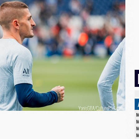
M
M
M
M