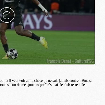
M
M
M
M
M
M
M
M
M
M
C
M
M
F
C
M