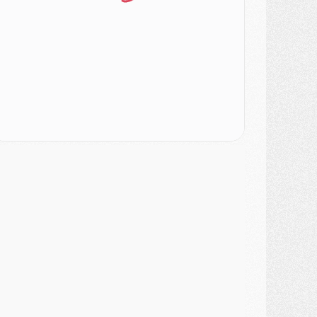
ercato
- Le PSG veut accélérer, Ferran Torres temporise
ercato
- Liverpool encore très loin du compte pour Barcola
LUNDI 03 AOÛT
atch
- Podcast CulturePSG : Mercato (Godts, Suzuki, Akliouche, Barcola, etc)
ercato
- L'Ajax attend bien plus de 45M pour Mika Godts
lub
- Quatre retours importants dans le groupe du PSG, et un plus discret
ercato
- Ayari file en Ligue 2
lub
- Le PSG s'associe avec un géant de la tech
ercato
- Vu d'Italie, le transfert de Suzuki au PSG est bien engagé
ercato
- Ferran Torres ne serait pas à vendre, mais...
urope
- Gros coup dur pour Aston Villa avant de croiser le PSG
DIMANCHE 02 AOÛT
ercato
- Le transfert de Kolo Muani à la Juventus est officiel
ercato
- [MAJ] Le PSG a fait une grosse offre à Parme pour Suzuki
ercato
- Le PSG a envoyé une première offre pour Mika Godts
lub
- Après Pacho, d'autres retours en vue
ercato
- Changement de dernière minute pour Kolo Muani
SAMEDI 01 AOÛT