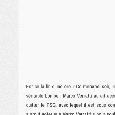
Est-ce la fin d’une ère ? Ce mercredi soir, u
véritable bombe : Marco Verratti aurait acce
quitter le PSG, avec lequel il est sous cont
surtout noter que Marco Verratti a pour souha