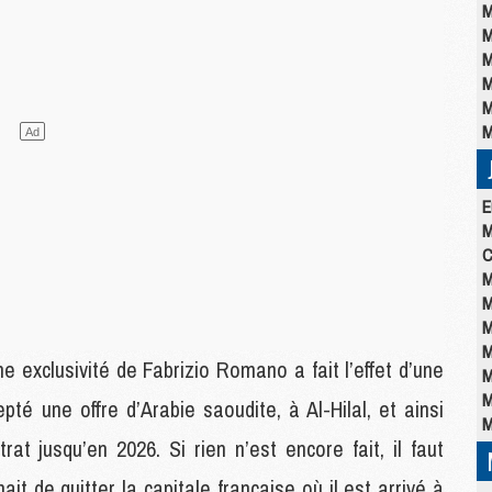
M
M
M
M
M
M
E
M
C
M
M
M
M
ne exclusivité de Fabrizio Romano a fait l’effet d’une
M
M
pté une offre d’Arabie saoudite, à Al-Hilal, et ainsi
M
rat jusqu’en 2026. Si rien n’est encore fait, il faut
it de quitter la capitale française où il est arrivé à