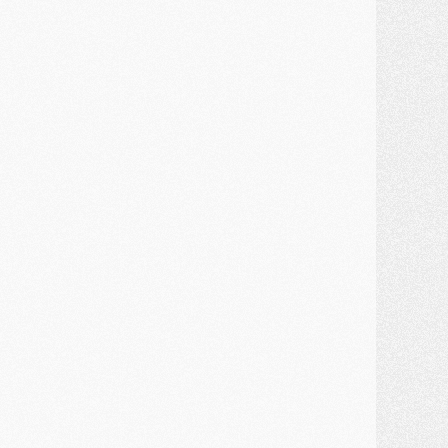
ercato
- Kroupi retiré du mercato
ercato
- Enfin une avancée dans le transfert d'Akliouche
MERCREDI 29 JUILLET
ercato
- Ferran Torres priorité du PSG, mais ouvert à tout
ercato
- Première offre de Liverpool en approche pour Barcola
ercato
- Le montant du transfert de Kolo Muani se précise, la formule aussi
ercato
- Kolo Muani attendu en Italie, son transfert débloqué
ercato
- Monaco a encore repoussé une offre du PSG pour Akliouche
ercato
- Liverpool presque d'accord avec Barcola, le PSG pas du tout
ercato
- Moment décisif pour le transfert de Kolo Muani
MARDI 28 JUILLET
ercato
- Des intermédiaires ont tenté de relancer Diomande au PSG
lub
- Au moins neuf jeunes conviés à l'entraînement des pros
ercato
- Une partie du communiqué du PSG sur Diomande expliquée
ercato
- Barcola futur plus gros transfert de l'été ?
ormation
- Retour sur la saison des U17 du PSG en 7 chiffres clés
lub
- Le PSG connaît ses premiers matches de septembre
ercato
- Un troisième prêt bouclé par le PSG