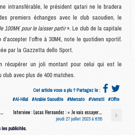
M
me intransférable, le président qatari ne le bradera
M
 des premiers échanges avec le club saoudien, le
M
 100M€ pour le laisser partir
». Le club de la capitale
M
e d’accepter l’offre à 30M€, note le quotidien sportif.
C
M
ée par la Gazzetta dello Sport.
C
M
n récupérer un joli montant pour celui qui est le
M
E
du club avec plus de 400 matches.
Cet article vous a plu ? Partagez le :
M
#Al-Hilal
#Arabie Saoudite
#Mercato
#Verratti
#Offre
M
M
Infirmerie : Du positif pour Neymar et Lee Kang-In
Interview : Lucas Hernandez : « Je vais essayer de rentrer dans l’histoire du club »
C
jeudi 27 juillet 2023 à 8:55
M
les publicités.