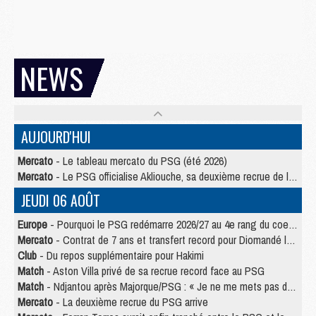
NEWS
AUJOURD'HUI
Mercato
- Le tableau mercato du PSG (été 2026)
Mercato
- Le PSG officialise Akliouche, sa deuxième recrue de l’été
JEUDI 06 AOÛT
Europe
- Pourquoi le PSG redémarre 2026/27 au 4e rang du coefficient UEFA
Mercato
- Contrat de 7 ans et transfert record pour Diomandé loin du PSG
Club
- Du repos supplémentaire pour Hakimi
Match
- Aston Villa privé de sa recrue record face au PSG
Match
- Ndjantou après Majorque/PSG : « Je ne me mets pas de plafond »
Mercato
- La deuxième recrue du PSG arrive