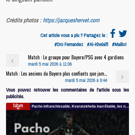
Crédits photos :
https://jacqueshervet.com
Cet article vous a plu ? Partagez le :
#Dro Fernandez
#Al-Khelaïfi
#Maillot
Match : Le groupe pour Bayern/PSG avec 4 gardiens
mardi 5 mai 2026 à 11:06
Match : Les anciens du Bayern plus confiants que jamais avant le retour face au PSG
mardi 5 mai 2026 à 9:44
Vous pouvez retrouver les commentaires de l'article sous les
publicités.