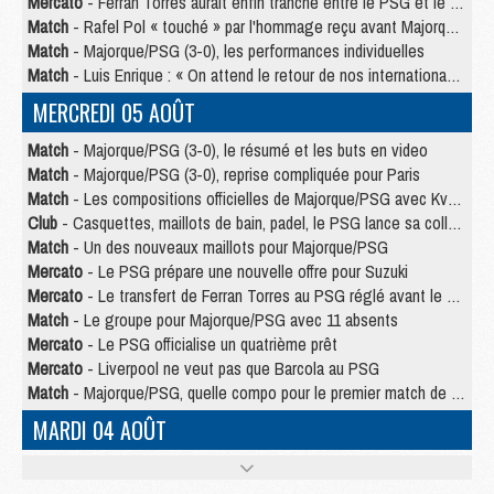
Mercato
- Ferran Torres aurait enfin tranché entre le PSG et le Barça
Match
- Rafel Pol « touché » par l'hommage reçu avant Majorque/PSG
Match
- Majorque/PSG (3-0), les performances individuelles
Match
- Luis Enrique : « On attend le retour de nos internationaux »
MERCREDI 05 AOÛT
Match
- Majorque/PSG (3-0), le résumé et les buts en video
Match
- Majorque/PSG (3-0), reprise compliquée pour Paris
Match
- Les compositions officielles de Majorque/PSG avec Kvara et de nombreux jeunes
Club
- Casquettes, maillots de bain, padel, le PSG lance sa collection été
Match
- Un des nouveaux maillots pour Majorque/PSG
Mercato
- Le PSG prépare une nouvelle offre pour Suzuki
Mercato
- Le transfert de Ferran Torres au PSG réglé avant le 12 août ?
Match
- Le groupe pour Majorque/PSG avec 11 absents
Mercato
- Le PSG officialise un quatrième prêt
Mercato
- Liverpool ne veut pas que Barcola au PSG
Match
- Majorque/PSG, quelle compo pour le premier match de la saison 2026/27 ?
MARDI 04 AOÛT
Europe
- Les chapeaux provisoires de la Ligue des champions 2026/27
Podcast
- Podcast CulturePSG : Akliouche présenté par un fan de Monaco