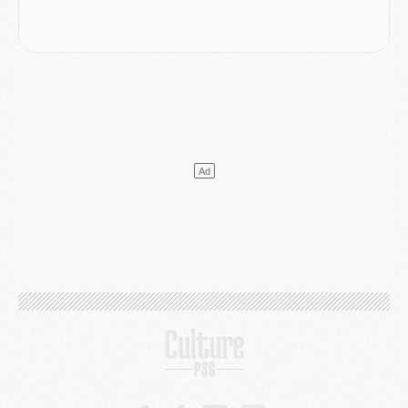
Mercato
- [MAJ] Le PSG a fait une grosse offre à Parme pour Suzuki
Mercato
- Le PSG a envoyé une première offre pour Mika Godts
Club
- Après Pacho, d'autres retours en vue
Mercato
- Changement de dernière minute pour Kolo Muani
SAMEDI 01 AOÛT
Mercato
- L'agent de Mika Godts confirme un accord avec le PSG
Club
- Quels numéros de maillot pour Akliouche et Digne au PSG ?
Match
- Un hommage prévu lors de Brest/PSG
Mercato
- Le PSG et le Barça ont rendez-vous pour Ferran Torres
Mercato
- Guéla Doué dans les listes du PSG
Mercato
- Le transfert de Mika Godts au PSG en bonne voie
VENDREDI 31 JUILLET
Match
- Un diffuseur annoncé pour les deux premiers matchs amicaux du PSG
Mercato
- Le transfert d'Akliouche au PSG bouclé, le montant se précise
Club
- Un retour majeur dans le groupe du PSG
Club
- [MAJ] Ndjantou et deux jeunes du PSG annoncés dans un tournoi U21
Mercato
- L'étonnante piste Suzuki confirmée et onéreuse