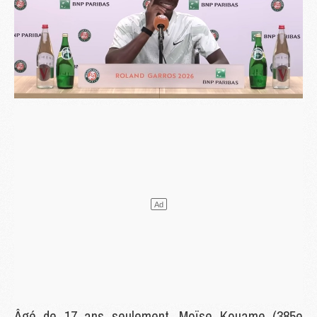
Âgé de 17 ans seulement, Moïse Kouame (385e