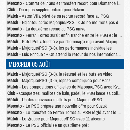
Mercato
- Contrat de 7 ans et transfert record pour Diomandé loin du PSG
Club
- Du repos supplémentaire pour Hakimi
Match
- Aston Villa privé de sa recrue record face au PSG
Match
- Ndjantou après Majorque/PSG : « Je ne me mets pas de plafond »
Mercato
- La deuxième recrue du PSG arrive
Mercato
- Ferran Torres aurait enfin tranché entre le PSG et le Barça
Match
- Rafel Pol « touché » par l'hommage reçu avant Majorque/PSG
Match
- Majorque/PSG (3-0), les performances individuelles
Match
- Luis Enrique : « On attend le retour de nos internationaux »
MERCREDI 05 AOÛT
Match
- Majorque/PSG (3-0), le résumé et les buts en video
Match
- Majorque/PSG (3-0), reprise compliquée pour Paris
Match
- Les compositions officielles de Majorque/PSG avec Kvara et de nombreux jeunes
Club
- Casquettes, maillots de bain, padel, le PSG lance sa collection été
Match
- Un des nouveaux maillots pour Majorque/PSG
Mercato
- Le PSG prépare une nouvelle offre pour Suzuki
Mercato
- Le transfert de Ferran Torres au PSG réglé avant le 12 août ?
Match
- Le groupe pour Majorque/PSG avec 11 absents
Mercato
- Le PSG officialise un quatrième prêt