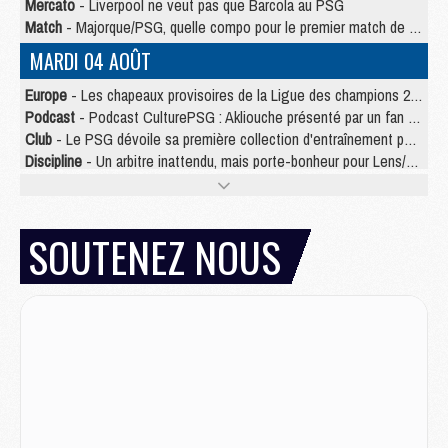
Mercato
- Liverpool ne veut pas que Barcola au PSG
Match
- Majorque/PSG, quelle compo pour le premier match de la saison 2026/27 ?
MARDI 04 AOÛT
Europe
- Les chapeaux provisoires de la Ligue des champions 2026/27
Podcast
- Podcast CulturePSG : Akliouche présenté par un fan de Monaco
Club
- Le PSG dévoile sa première collection d'entraînement pour 2026/2027
Discipline
- Un arbitre inattendu, mais porte-bonheur pour Lens/PSG
Match
- Majorque/PSG, sur quelle chaine et à quelle heure regarder le match ?
Mercato
- Le plan du PSG pour Suzuki et Chevalier se précise
Mercato
- Le tableau mercato du PSG (été 2026)
SOUTENEZ NOUS
Mercato
- L'Ajax refuse la première offre du PSG pour Godts
Mercato
- Le PSG veut accélérer, Ferran Torres temporise
Mercato
- Liverpool encore très loin du compte pour Barcola
LUNDI 03 AOÛT
Match
- Podcast CulturePSG : Mercato (Godts, Suzuki, Akliouche, Barcola, etc)
Mercato
- L'Ajax attend bien plus de 45M pour Mika Godts
Club
- Quatre retours importants dans le groupe du PSG, et un plus discret
Mercato
- Ayari file en Ligue 2