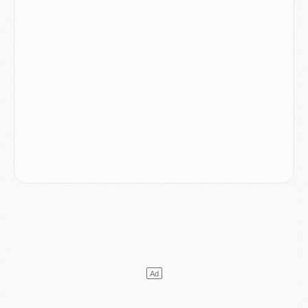
Club
- Le PSG s'associe avec un géant de la tech
Mercato
- Vu d'Italie, le transfert de Suzuki au PSG est bien engagé
Mercato
- Ferran Torres ne serait pas à vendre, mais...
Europe
- Gros coup dur pour Aston Villa avant de croiser le PSG
DIMANCHE 02 AOÛT
Mercato
- Le transfert de Kolo Muani à la Juventus est officiel
Mercato
- [MAJ] Le PSG a fait une grosse offre à Parme pour Suzuki
Mercato
- Le PSG a envoyé une première offre pour Mika Godts
Club
- Après Pacho, d'autres retours en vue
Mercato
- Changement de dernière minute pour Kolo Muani
SAMEDI 01 AOÛT
Mercato
- L'agent de Mika Godts confirme un accord avec le PSG
Club
- Quels numéros de maillot pour Akliouche et Digne au PSG ?
Match
- Un hommage prévu lors de Brest/PSG
Mercato
- Le PSG et le Barça ont rendez-vous pour Ferran Torres
Mercato
- Guéla Doué dans les listes du PSG
Mercato
- Le transfert de Mika Godts au PSG en bonne voie
VENDREDI 31 JUILLET