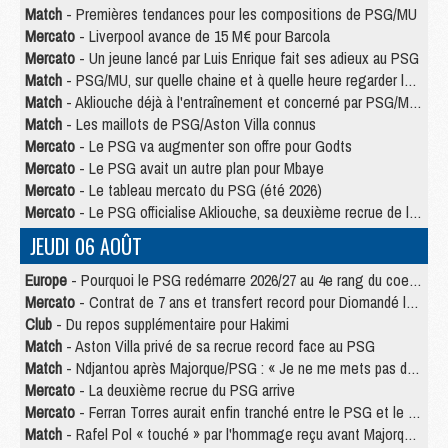
Match
- Premières tendances pour les compositions de PSG/MU
Mercato
- Liverpool avance de 15 M€ pour Barcola
Mercato
- Un jeune lancé par Luis Enrique fait ses adieux au PSG
Match
- PSG/MU, sur quelle chaine et à quelle heure regarder le match ?
Match
- Akliouche déjà à l'entraînement et concerné par PSG/MU ?
Match
- Les maillots de PSG/Aston Villa connus
Mercato
- Le PSG va augmenter son offre pour Godts
Mercato
- Le PSG avait un autre plan pour Mbaye
Mercato
- Le tableau mercato du PSG (été 2026)
Mercato
- Le PSG officialise Akliouche, sa deuxième recrue de l’été
JEUDI 06 AOÛT
Europe
- Pourquoi le PSG redémarre 2026/27 au 4e rang du coefficient UEFA
Mercato
- Contrat de 7 ans et transfert record pour Diomandé loin du PSG
Club
- Du repos supplémentaire pour Hakimi
Match
- Aston Villa privé de sa recrue record face au PSG
Match
- Ndjantou après Majorque/PSG : « Je ne me mets pas de plafond »
Mercato
- La deuxième recrue du PSG arrive
Mercato
- Ferran Torres aurait enfin tranché entre le PSG et le Barça
Match
- Rafel Pol « touché » par l'hommage reçu avant Majorque/PSG