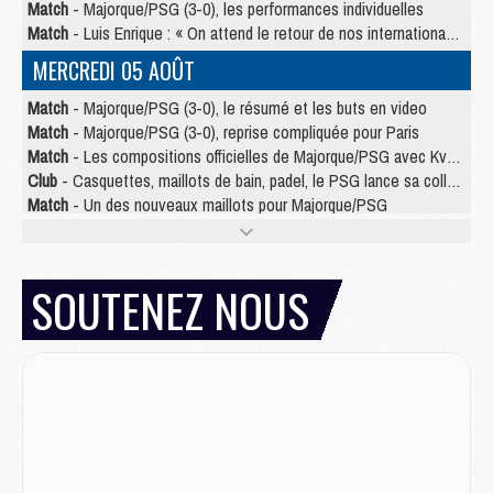
Match
- Majorque/PSG (3-0), les performances individuelles
Match
- Luis Enrique : « On attend le retour de nos internationaux »
MERCREDI 05 AOÛT
Match
- Majorque/PSG (3-0), le résumé et les buts en video
Match
- Majorque/PSG (3-0), reprise compliquée pour Paris
Match
- Les compositions officielles de Majorque/PSG avec Kvara et de nombreux jeunes
Club
- Casquettes, maillots de bain, padel, le PSG lance sa collection été
Match
- Un des nouveaux maillots pour Majorque/PSG
Mercato
- Le PSG prépare une nouvelle offre pour Suzuki
Mercato
- Le transfert de Ferran Torres au PSG réglé avant le 12 août ?
Match
- Le groupe pour Majorque/PSG avec 11 absents
SOUTENEZ NOUS
Mercato
- Le PSG officialise un quatrième prêt
Mercato
- Liverpool ne veut pas que Barcola au PSG
Match
- Majorque/PSG, quelle compo pour le premier match de la saison 2026/27 ?
MARDI 04 AOÛT
Europe
- Les chapeaux provisoires de la Ligue des champions 2026/27
Podcast
- Podcast CulturePSG : Akliouche présenté par un fan de Monaco
Club
- Le PSG dévoile sa première collection d'entraînement pour 2026/2027