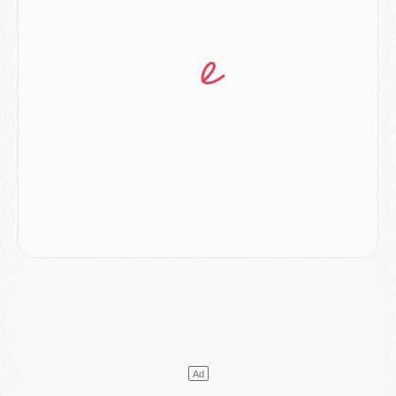
Discipline
- Un arbitre inattendu, mais porte-bonheur pour Lens/PSG
Match
- Majorque/PSG, sur quelle chaine et à quelle heure regarder le match ?
Mercato
- Le plan du PSG pour Suzuki et Chevalier se précise
Mercato
- L'Ajax refuse la première offre du PSG pour Godts
Mercato
- Le PSG veut accélérer, Ferran Torres temporise
Mercato
- Liverpool encore très loin du compte pour Barcola
LUNDI 03 AOÛT
Match
- Podcast CulturePSG : Mercato (Godts, Suzuki, Akliouche, Barcola, etc)
Mercato
- L'Ajax attend bien plus de 45M pour Mika Godts
Club
- Quatre retours importants dans le groupe du PSG, et un plus discret
Mercato
- Ayari file en Ligue 2
Club
- Le PSG s'associe avec un géant de la tech
Mercato
- Vu d'Italie, le transfert de Suzuki au PSG est bien engagé
Mercato
- Ferran Torres ne serait pas à vendre, mais...
Europe
- Gros coup dur pour Aston Villa avant de croiser le PSG
DIMANCHE 02 AOÛT
Mercato
- Le transfert de Kolo Muani à la Juventus est officiel
Mercato
- [MAJ] Le PSG a fait une grosse offre à Parme pour Suzuki