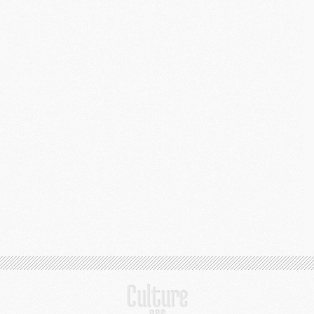
M
C
M
C
M
M
E
M
M
M
C
M
M
C
M
M