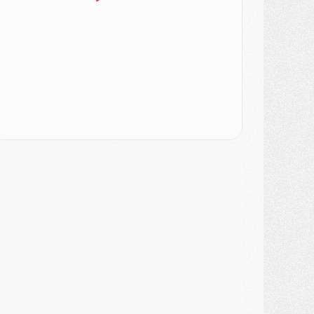
atch
- Un des nouveaux maillots pour Majorque/PSG
ercato
- Le PSG prépare une nouvelle offre pour Suzuki
ercato
- Le transfert de Ferran Torres au PSG réglé avant le 12 août ?
atch
- Le groupe pour Majorque/PSG avec 11 absents
ercato
- Le PSG officialise un quatrième prêt
ercato
- Liverpool ne veut pas que Barcola au PSG
atch
- Majorque/PSG, quelle compo pour le premier match de la saison 2026/27 ?
MARDI 04 AOÛT
urope
- Les chapeaux provisoires de la Ligue des champions 2026/27
odcast
- Podcast CulturePSG : Akliouche présenté par un fan de Monaco
lub
- Le PSG dévoile sa première collection d'entraînement pour 2026/2027
iscipline
- Un arbitre inattendu, mais porte-bonheur pour Lens/PSG
atch
- Majorque/PSG, sur quelle chaine et à quelle heure regarder le match ?
ercato
- Le plan du PSG pour Suzuki et Chevalier se précise
ercato
- L'Ajax refuse la première offre du PSG pour Godts
ercato
- Le PSG veut accélérer, Ferran Torres temporise
ercato
- Liverpool encore très loin du compte pour Barcola
LUNDI 03 AOÛT
atch
- Podcast CulturePSG : Mercato (Godts, Suzuki, Akliouche, Barcola, etc)