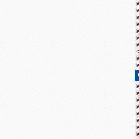
M
M
M
M
M
M
M
C
M
M
M
M
M
M
M
M
M
M