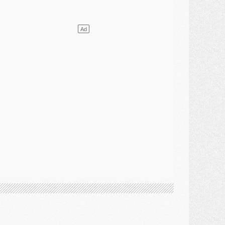
ercato
- L'Ajax attend bien plus de 45M pour Mika Godts
lub
- Quatre retours importants dans le groupe du PSG, et un plus discret
ercato
- Ayari file en Ligue 2
lub
- Le PSG s'associe avec un géant de la tech
ercato
- Vu d'Italie, le transfert de Suzuki au PSG est bien engagé
ercato
- Ferran Torres ne serait pas à vendre, mais...
urope
- Gros coup dur pour Aston Villa avant de croiser le PSG
DIMANCHE 02 AOÛT
ercato
- Le transfert de Kolo Muani à la Juventus est officiel
ercato
- [MAJ] Le PSG a fait une grosse offre à Parme pour Suzuki
ercato
- Le PSG a envoyé une première offre pour Mika Godts
lub
- Après Pacho, d'autres retours en vue
ercato
- Changement de dernière minute pour Kolo Muani
SAMEDI 01 AOÛT
ercato
- L'agent de Mika Godts confirme un accord avec le PSG
lub
- Quels numéros de maillot pour Akliouche et Digne au PSG ?
atch
- Un hommage prévu lors de Brest/PSG
ercato
- Le PSG et le Barça ont rendez-vous pour Ferran Torres