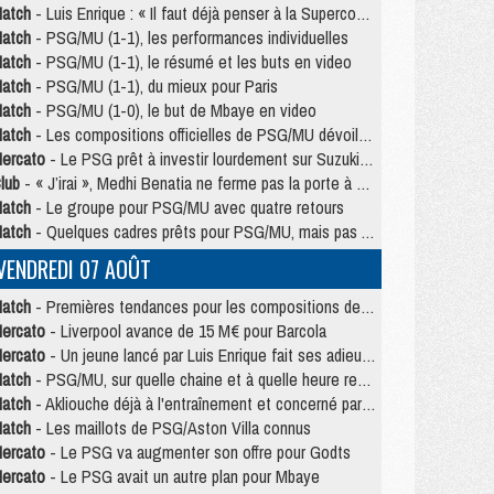
atch
- Luis Enrique : « Il faut déjà penser à la Supercoupe »
atch
- PSG/MU (1-1), les performances individuelles
atch
- PSG/MU (1-1), le résumé et les buts en video
atch
- PSG/MU (1-1), du mieux pour Paris
atch
- PSG/MU (1-0), le but de Mbaye en video
atch
- Les compositions officielles de PSG/MU dévoilées, Pacho titulaire
ercato
- Le PSG prêt à investir lourdement sur Suzuki malgré Safonov et Chevalier
lub
- « J’irai », Medhi Benatia ne ferme pas la porte à une arrivée au PSG
atch
- Le groupe pour PSG/MU avec quatre retours
atch
- Quelques cadres prêts pour PSG/MU, mais pas Akliouche ?
VENDREDI 07 AOÛT
atch
- Premières tendances pour les compositions de PSG/MU
ercato
- Liverpool avance de 15 M€ pour Barcola
ercato
- Un jeune lancé par Luis Enrique fait ses adieux au PSG
atch
- PSG/MU, sur quelle chaine et à quelle heure regarder le match ?
atch
- Akliouche déjà à l'entraînement et concerné par PSG/MU ?
atch
- Les maillots de PSG/Aston Villa connus
ercato
- Le PSG va augmenter son offre pour Godts
ercato
- Le PSG avait un autre plan pour Mbaye