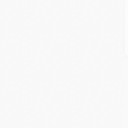
M
M
M
M
M
M
M
E
P
C
D
M
M
M
M
M
M