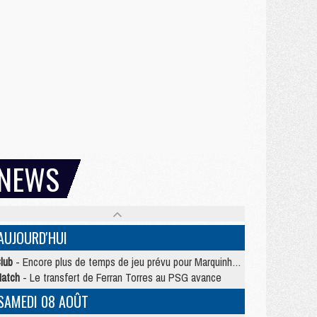
NEWS
AUJOURD'HUI
lub
- Encore plus de temps de jeu prévu pour Marquinhos et les Portugais en Supercoupe
atch
- Le transfert de Ferran Torres au PSG avance
SAMEDI 08 AOÛT