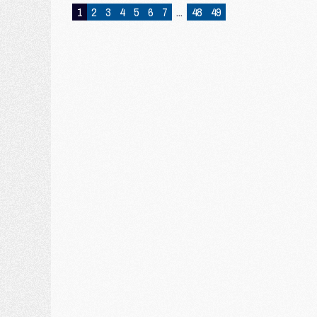
1
2
3
4
5
6
7
...
48
49