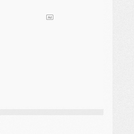
lub
- [MAJ] Ndjantou et deux jeunes du PSG annoncés dans un tournoi U21
ercato
- L'étonnante piste Suzuki confirmée et onéreuse
JEUDI 30 JUILLET
élections
- Ancelotti fait le ménage au Brésil mais veut garder Marquinhos
ercato
- Le statu quo du milieu du PSG se précise
lub
- Le PSG plutôt que la FIFA pour Al-Khelaïfi, poussé par l'UEFA ?
ercato
- Le PSG presserait Ferran Torres de se décider, deux pistes de secours
lub
- Déguisements, shopping, double scouting, Luis Campos dévoile ses méthodes
ercato
- Kroupi retiré du mercato
ercato
- Enfin une avancée dans le transfert d'Akliouche
MERCREDI 29 JUILLET
ercato
- Ferran Torres priorité du PSG, mais ouvert à tout
ercato
- Première offre de Liverpool en approche pour Barcola
ercato
- Le montant du transfert de Kolo Muani se précise, la formule aussi
ercato
- Kolo Muani attendu en Italie, son transfert débloqué
ercato
- Monaco a encore repoussé une offre du PSG pour Akliouche
ercato
- Liverpool presque d'accord avec Barcola, le PSG pas du tout
ercato
- Moment décisif pour le transfert de Kolo Muani