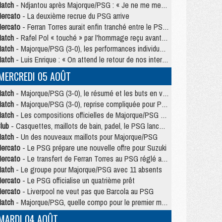
atch
- Ndjantou après Majorque/PSG : « Je ne me mets pas de plafond »
ercato
- La deuxième recrue du PSG arrive
ercato
- Ferran Torres aurait enfin tranché entre le PSG et le Barça
atch
- Rafel Pol « touché » par l'hommage reçu avant Majorque/PSG
atch
- Majorque/PSG (3-0), les performances individuelles
atch
- Luis Enrique : « On attend le retour de nos internationaux »
MERCREDI 05 AOÛT
atch
- Majorque/PSG (3-0), le résumé et les buts en video
atch
- Majorque/PSG (3-0), reprise compliquée pour Paris
atch
- Les compositions officielles de Majorque/PSG avec Kvara et de nombreux jeunes
lub
- Casquettes, maillots de bain, padel, le PSG lance sa collection été
atch
- Un des nouveaux maillots pour Majorque/PSG
ercato
- Le PSG prépare une nouvelle offre pour Suzuki
ercato
- Le transfert de Ferran Torres au PSG réglé avant le 12 août ?
atch
- Le groupe pour Majorque/PSG avec 11 absents
ercato
- Le PSG officialise un quatrième prêt
ercato
- Liverpool ne veut pas que Barcola au PSG
atch
- Majorque/PSG, quelle compo pour le premier match de la saison 2026/27 ?
MARDI 04 AOÛT