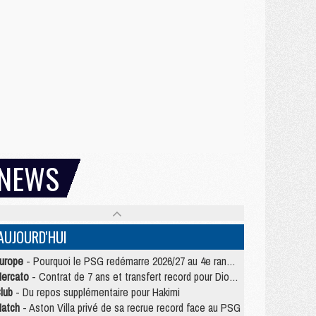
NEWS
AUJOURD'HUI
urope
- Pourquoi le PSG redémarre 2026/27 au 4e rang du coefficient UEFA
ercato
- Contrat de 7 ans et transfert record pour Diomandé loin du PSG
lub
- Du repos supplémentaire pour Hakimi
atch
- Aston Villa privé de sa recrue record face au PSG