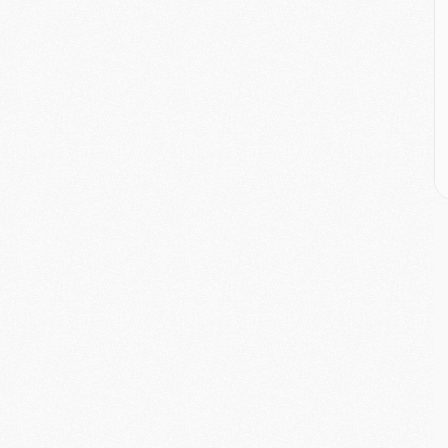
E
M
M
M
C
M
M
C
M
M
M
M
M
M
C