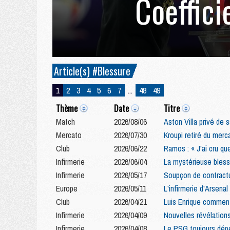
Coeffici
Article(s) #Blessure
1
2
3
4
5
6
7
...
48
49
Thème
Date
Titre
Match
2026/08/06
Aston Villa privé de 
Mercato
2026/07/30
Kroupi retiré du merc
Club
2026/06/22
Ramos : « J'ai cru qu
Infirmerie
2026/06/04
La mystérieuse bless
Infirmerie
2026/05/17
Soupçon de contract
Europe
2026/05/11
L'infirmerie d'Arsenal
Club
2026/04/21
Luis Enrique commente
Infirmerie
2026/04/09
Nouvelles révélation
Infirmerie
2026/04/08
Le PSG toujours dépe