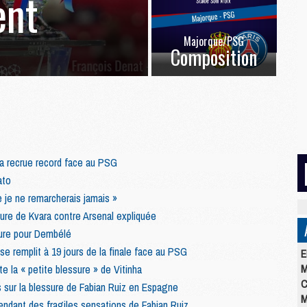
ent
Majorque/PSG
Composition
sa recrue record face au PSG
ato
e je ne remarcherais jamais »
ure de Kvara contre Arsenal expliquée
ure pour Dembélé
 se remplit à 19 jours de la finale face au PSG
E
M
 la « petite blessure » de Vitinha
C
s sur la blessure de Fabian Ruiz en Espagne
M
ndant des fragiles sensations de Fabian Ruiz