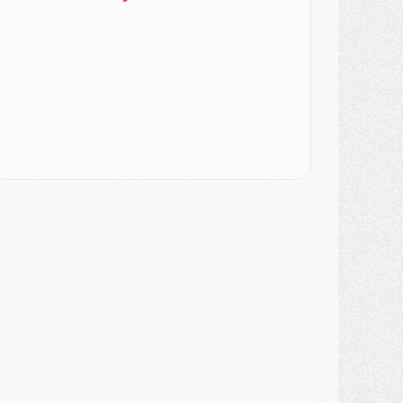
urope
- Gros coup dur pour Aston Villa avant de croiser le PSG
DIMANCHE 02 AOÛT
ercato
- Le transfert de Kolo Muani à la Juventus est officiel
ercato
- [MAJ] Le PSG a fait une grosse offre à Parme pour Suzuki
ercato
- Le PSG a envoyé une première offre pour Mika Godts
lub
- Après Pacho, d'autres retours en vue
ercato
- Changement de dernière minute pour Kolo Muani
SAMEDI 01 AOÛT
ercato
- L'agent de Mika Godts confirme un accord avec le PSG
lub
- Quels numéros de maillot pour Akliouche et Digne au PSG ?
atch
- Un hommage prévu lors de Brest/PSG
ercato
- Le PSG et le Barça ont rendez-vous pour Ferran Torres
ercato
- Guéla Doué dans les listes du PSG
ercato
- Le transfert de Mika Godts au PSG en bonne voie
VENDREDI 31 JUILLET
atch
- Un diffuseur annoncé pour les deux premiers matchs amicaux du PSG
ercato
- Le transfert d'Akliouche au PSG bouclé, le montant se précise
lub
- Un retour majeur dans le groupe du PSG