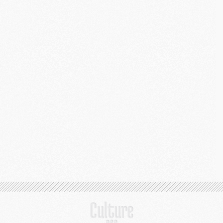
C
M
S
M
C
M
C
M
M
M
M
M
M
M
M
M