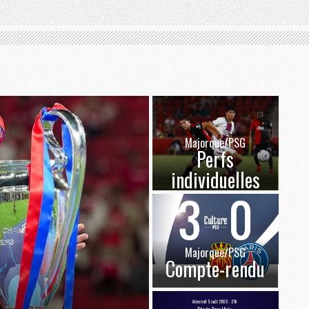
Majorque/PSG
Perfs
individuelles
Majorque/PSG
Compte-rendu