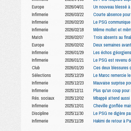
Europe
2026/04/01
Un nouveau blessé à
Infirmerie
2026/03/22
Courte absence pour
Infirmerie
2026/02/20
Le PSG communique 
Infirmerie
2026/02/18
Même mollet et mêm
Match
2026/02/07
Trois absents au fina
Europe
2026/02/02
Deux semaines avant
Infirmerie
2026/01/29
Les échos géorgiens 
Infirmerie
2026/01/21
Le PSG est revenu de
Club
2026/01/20
Ces deux blessures 
Sélections
2025/12/29
Le Maroc remercie le
Infirmerie
2025/12/23
Mauvaise surprise po
Infirmerie
2025/12/11
Plus qu'un coup pour
Rés. sociaux
2025/12/02
Mbappé attend aussi
Infirmerie
2025/12/01
Cheville gonflée mai
Discipline
2025/11/30
Le PSG ne digère pas
Infirmerie
2025/11/28
Hakimi de retour à Par