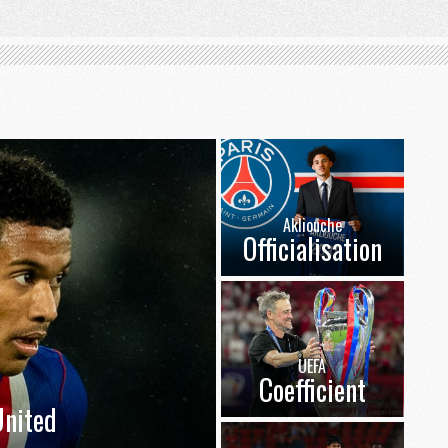
Akliouche
Officialisation
UEFA
Coefficient
nited