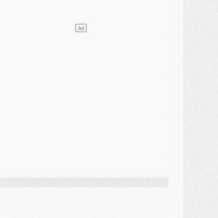
ercato
- L'agent de Mika Godts confirme un accord avec le PSG
lub
- Quels numéros de maillot pour Akliouche et Digne au PSG ?
atch
- Un hommage prévu lors de Brest/PSG
ercato
- Le PSG et le Barça ont rendez-vous pour Ferran Torres
ercato
- Guéla Doué dans les listes du PSG
ercato
- Le transfert de Mika Godts au PSG en bonne voie
VENDREDI 31 JUILLET
atch
- Un diffuseur annoncé pour les deux premiers matchs amicaux du PSG
ercato
- Le transfert d'Akliouche au PSG bouclé, le montant se précise
lub
- Un retour majeur dans le groupe du PSG
lub
- [MAJ] Ndjantou et deux jeunes du PSG annoncés dans un tournoi U21
ercato
- L'étonnante piste Suzuki confirmée et onéreuse
JEUDI 30 JUILLET
élections
- Ancelotti fait le ménage au Brésil mais veut garder Marquinhos
ercato
- Le statu quo du milieu du PSG se précise
lub
- Le PSG plutôt que la FIFA pour Al-Khelaïfi, poussé par l'UEFA ?
ercato
- Le PSG presserait Ferran Torres de se décider, deux pistes de secours
lub
- Déguisements, shopping, double scouting, Luis Campos dévoile ses méthodes