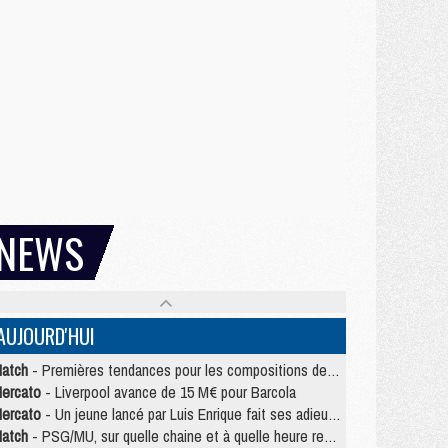
NEWS
AUJOURD'HUI
atch
- Premières tendances pour les compositions de PSG/MU
ercato
- Liverpool avance de 15 M€ pour Barcola
ercato
- Un jeune lancé par Luis Enrique fait ses adieux au PSG
atch
- PSG/MU, sur quelle chaine et à quelle heure regarder le match ?