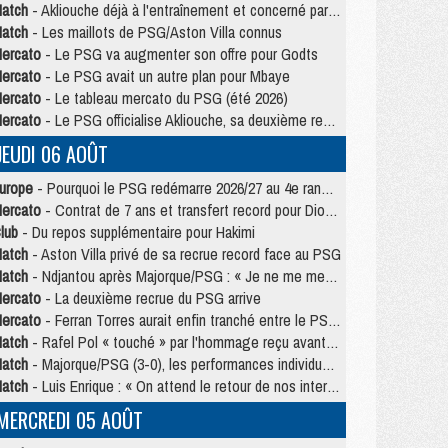
atch
- Akliouche déjà à l'entraînement et concerné par PSG/MU ?
atch
- Les maillots de PSG/Aston Villa connus
ercato
- Le PSG va augmenter son offre pour Godts
ercato
- Le PSG avait un autre plan pour Mbaye
ercato
- Le tableau mercato du PSG (été 2026)
ercato
- Le PSG officialise Akliouche, sa deuxième recrue de l’été
JEUDI 06 AOÛT
urope
- Pourquoi le PSG redémarre 2026/27 au 4e rang du coefficient UEFA
ercato
- Contrat de 7 ans et transfert record pour Diomandé loin du PSG
lub
- Du repos supplémentaire pour Hakimi
atch
- Aston Villa privé de sa recrue record face au PSG
atch
- Ndjantou après Majorque/PSG : « Je ne me mets pas de plafond »
ercato
- La deuxième recrue du PSG arrive
ercato
- Ferran Torres aurait enfin tranché entre le PSG et le Barça
atch
- Rafel Pol « touché » par l'hommage reçu avant Majorque/PSG
atch
- Majorque/PSG (3-0), les performances individuelles
atch
- Luis Enrique : « On attend le retour de nos internationaux »
MERCREDI 05 AOÛT