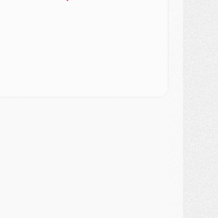
ercato
- Le PSG veut accélérer, Ferran Torres temporise
ercato
- Liverpool encore très loin du compte pour Barcola
LUNDI 03 AOÛT
atch
- Podcast CulturePSG : Mercato (Godts, Suzuki, Akliouche, Barcola, etc)
ercato
- L'Ajax attend bien plus de 45M pour Mika Godts
lub
- Quatre retours importants dans le groupe du PSG, et un plus discret
ercato
- Ayari file en Ligue 2
lub
- Le PSG s'associe avec un géant de la tech
ercato
- Vu d'Italie, le transfert de Suzuki au PSG est bien engagé
ercato
- Ferran Torres ne serait pas à vendre, mais...
urope
- Gros coup dur pour Aston Villa avant de croiser le PSG
DIMANCHE 02 AOÛT
ercato
- Le transfert de Kolo Muani à la Juventus est officiel
ercato
- [MAJ] Le PSG a fait une grosse offre à Parme pour Suzuki
ercato
- Le PSG a envoyé une première offre pour Mika Godts
lub
- Après Pacho, d'autres retours en vue
ercato
- Changement de dernière minute pour Kolo Muani
SAMEDI 01 AOÛT