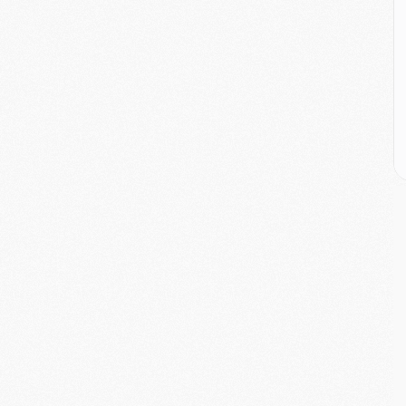
M
M
M
M
C
M
C
M
M
E
M
M
M
C
M