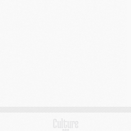
M
C
M
M
M
M
M
M
C
C
M
S
M
C
M
C