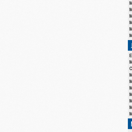
M
M
M
M
M
M
E
M
C
M
M
M
M
M
M
M