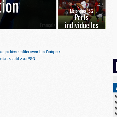
ion
Majorque/PSG
Perfs
individuelles
pas pu bien profiter avec Luis Enrique »
ntait « petit » au PSG
M
M
M
M