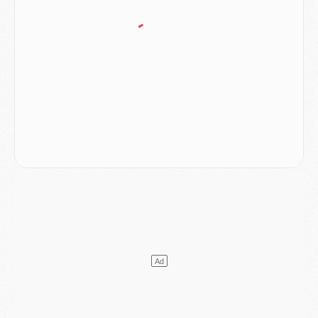
Club
- Casquettes, maillots de bain, padel, le PSG lance sa collection été
Match
- Un des nouveaux maillots pour Majorque/PSG
Mercato
- Le PSG prépare une nouvelle offre pour Suzuki
Mercato
- Le transfert de Ferran Torres au PSG réglé avant le 12 août ?
Match
- Le groupe pour Majorque/PSG avec 11 absents
Mercato
- Le PSG officialise un quatrième prêt
Mercato
- Liverpool ne veut pas que Barcola au PSG
Match
- Majorque/PSG, quelle compo pour le premier match de la saison 2026/27 ?
MARDI 04 AOÛT
Europe
- Les chapeaux provisoires de la Ligue des champions 2026/27
Podcast
- Podcast CulturePSG : Akliouche présenté par un fan de Monaco
Club
- Le PSG dévoile sa première collection d'entraînement pour 2026/2027
Discipline
- Un arbitre inattendu, mais porte-bonheur pour Lens/PSG
Match
- Majorque/PSG, sur quelle chaine et à quelle heure regarder le match ?
Mercato
- Le plan du PSG pour Suzuki et Chevalier se précise
Mercato
- L'Ajax refuse la première offre du PSG pour Godts
Mercato
- Le PSG veut accélérer, Ferran Torres temporise
Mercato
- Liverpool encore très loin du compte pour Barcola