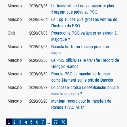
Mercato
2026/07/06
Le transfert de Lee va rapporter plus
d'argent que prévu au PSG
Mercato
2026/07/04
Le Top 10 des plus grosses ventes de
l'histoire du PSG
Club
2026/07/03
Pourquoi le PSG va lancer sa saison à
Majorque ?
Mercato
2026/07/03
Barcola botte en touche pour son
avenir
Mercato
2026/06/30
Le PSG officialise le transfert record de
Gonçalo Ramos
Mercato
2026/06/30
Pour le PSG, le marché se trompe
complètement sur le prix de Barcola
Mercato
2026/06/29
Le chassé-croisé Lee/Akliouche bouclé
dans la semaine ?
Mercato
2026/06/26
Montant record pour le transfert de
Ramos à l'AC Milan
1
2
3
4
5
6
7
...
77
78