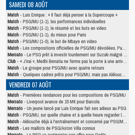
SAMEDI 08 AOÛT
Match
- Luis Enrique : « Il faut déjà penser à la Supercoupe »
Match
- PSG/MU (1-1), les performances individuelles
Match
- PSG/MU (1-1), le résumé et les buts en video
Match
- PSG/MU (1-1), du mieux pour Paris
Match
- PSG/MU (1-0), le but de Mbaye en video
Match
- Les compositions officielles de PSG/MU dévoilées, Pacho titulaire
Mercato
- Le PSG prêt à investir lourdement sur Suzuki malgré Safonov et Chevalier
Club
- « J’irai », Medhi Benatia ne ferme pas la porte à une arrivée au PSG
Match
- Le groupe pour PSG/MU avec quatre retours
Match
- Quelques cadres prêts pour PSG/MU, mais pas Akliouche ?
VENDREDI 07 AOÛT
Match
- Premières tendances pour les compositions de PSG/MU
Mercato
- Liverpool avance de 15 M€ pour Barcola
Mercato
- Un jeune lancé par Luis Enrique fait ses adieux au PSG
Match
- PSG/MU, sur quelle chaine et à quelle heure regarder le match ?
Match
- Akliouche déjà à l'entraînement et concerné par PSG/MU ?
Match
- Les maillots de PSG/Aston Villa connus
Mercato
- Le PSG va augmenter son offre pour Godts