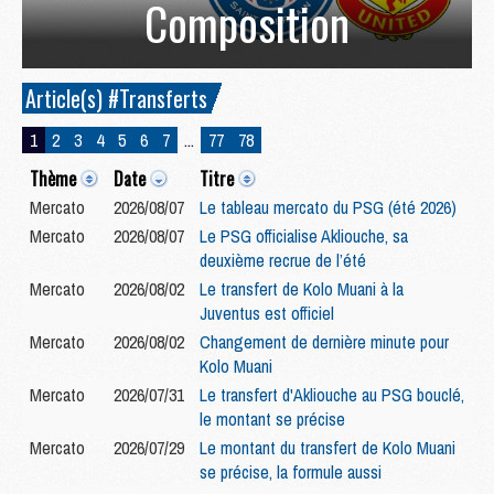
Composition
Article(s) #Transferts
1
2
3
4
5
6
7
...
77
78
Thème
Date
Titre
Mercato
2026/08/07
Le tableau mercato du PSG (été 2026)
Mercato
2026/08/07
Le PSG officialise Akliouche, sa
deuxième recrue de l’été
Mercato
2026/08/02
Le transfert de Kolo Muani à la
Juventus est officiel
Mercato
2026/08/02
Changement de dernière minute pour
Kolo Muani
Mercato
2026/07/31
Le transfert d'Akliouche au PSG bouclé,
le montant se précise
Mercato
2026/07/29
Le montant du transfert de Kolo Muani
se précise, la formule aussi