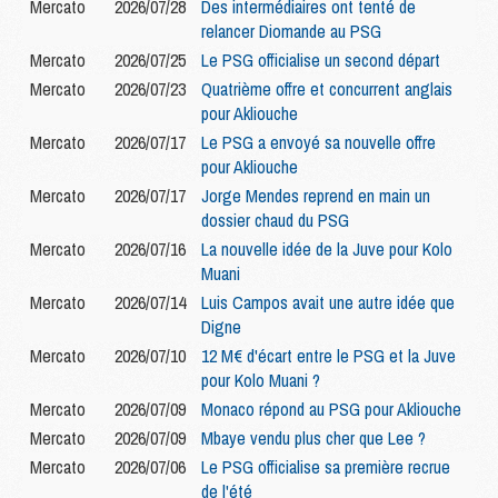
Mercato
2026/07/28
Des intermédiaires ont tenté de
relancer Diomande au PSG
Mercato
2026/07/25
Le PSG officialise un second départ
Mercato
2026/07/23
Quatrième offre et concurrent anglais
pour Akliouche
Mercato
2026/07/17
Le PSG a envoyé sa nouvelle offre
pour Akliouche
Mercato
2026/07/17
Jorge Mendes reprend en main un
dossier chaud du PSG
Mercato
2026/07/16
La nouvelle idée de la Juve pour Kolo
Muani
Mercato
2026/07/14
Luis Campos avait une autre idée que
Digne
Mercato
2026/07/10
12 M€ d'écart entre le PSG et la Juve
pour Kolo Muani ?
Mercato
2026/07/09
Monaco répond au PSG pour Akliouche
Mercato
2026/07/09
Mbaye vendu plus cher que Lee ?
Mercato
2026/07/06
Le PSG officialise sa première recrue
de l'été