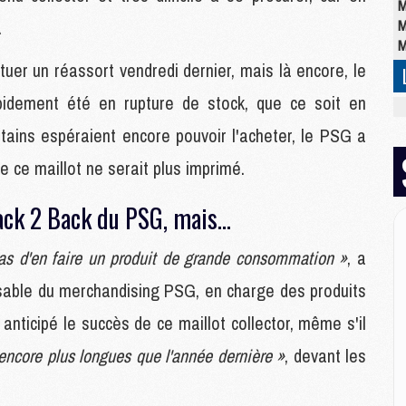
M
.
M
M
tuer un réassort vendredi dernier, mais là encore, le
pidement été en rupture de stock, que ce soit en
M
M
rtains espéraient encore pouvoir l'acheter, le PSG a
C
e ce maillot ne serait plus imprimé.
M
C
M
ack 2 Back du PSG, mais...
M
E
t pas d'en faire un produit de grande consommation »
, a
sable du merchandising PSG, en charge des produits
M
anticipé le succès de ce maillot collector, même s'il
M
M
e, encore plus longues que l'année dernière »
, devant les
C
M