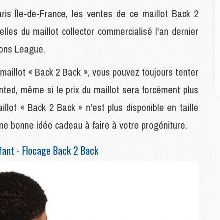
aris Île-de-France, les ventes de ce maillot Back 2
M
les du maillot collector commercialisé l'an dernier
C
M
ions League.
M
M
 maillot « Back 2 Back », vous pouvez toujours tenter
M
ted, même si le prix du maillot sera forcément plus
illot « Back 2 Back » n'est plus disponible en taille
M
M
. Une bonne idée cadeau à faire à votre progéniture.
C
C
fant - Flocage Back 2 Back
M
S
M
C