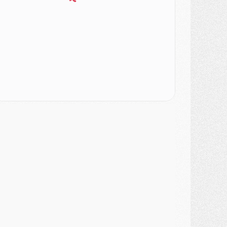
SAMEDI 01 AOÛT
ercato
- L'agent de Mika Godts confirme un accord avec le PSG
lub
- Quels numéros de maillot pour Akliouche et Digne au PSG ?
atch
- Un hommage prévu lors de Brest/PSG
ercato
- Le PSG et le Barça ont rendez-vous pour Ferran Torres
ercato
- Guéla Doué dans les listes du PSG
ercato
- Le transfert de Mika Godts au PSG en bonne voie
VENDREDI 31 JUILLET
atch
- Un diffuseur annoncé pour les deux premiers matchs amicaux du PSG
ercato
- Le transfert d'Akliouche au PSG bouclé, le montant se précise
lub
- Un retour majeur dans le groupe du PSG
lub
- [MAJ] Ndjantou et deux jeunes du PSG annoncés dans un tournoi U21
ercato
- L'étonnante piste Suzuki confirmée et onéreuse
JEUDI 30 JUILLET
élections
- Ancelotti fait le ménage au Brésil mais veut garder Marquinhos
ercato
- Le statu quo du milieu du PSG se précise
lub
- Le PSG plutôt que la FIFA pour Al-Khelaïfi, poussé par l'UEFA ?