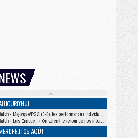
NEWS
AUJOURD'HUI
atch
- Majorque/PSG (3-0), les performances individuelles
atch
- Luis Enrique : « On attend le retour de nos internationaux »
MERCREDI 05 AOÛT