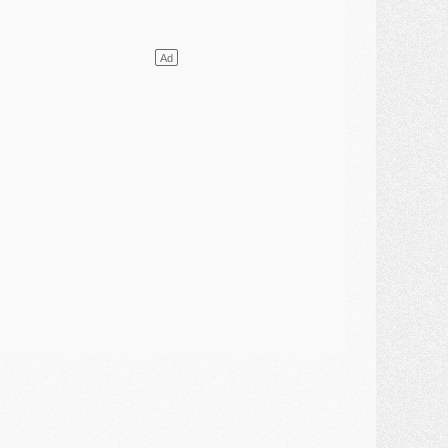
ercato
- Le PSG presserait Ferran Torres de se décider, deux pistes de secours
lub
- Déguisements, shopping, double scouting, Luis Campos dévoile ses méthodes
ercato
- Kroupi retiré du mercato
ercato
- Enfin une avancée dans le transfert d'Akliouche
MERCREDI 29 JUILLET
ercato
- Ferran Torres priorité du PSG, mais ouvert à tout
ercato
- Première offre de Liverpool en approche pour Barcola
ercato
- Le montant du transfert de Kolo Muani se précise, la formule aussi
ercato
- Kolo Muani attendu en Italie, son transfert débloqué
ercato
- Monaco a encore repoussé une offre du PSG pour Akliouche
ercato
- Liverpool presque d'accord avec Barcola, le PSG pas du tout
ercato
- Moment décisif pour le transfert de Kolo Muani
MARDI 28 JUILLET
ercato
- Des intermédiaires ont tenté de relancer Diomande au PSG
lub
- Au moins neuf jeunes conviés à l'entraînement des pros
ercato
- Une partie du communiqué du PSG sur Diomande expliquée
ercato
- Barcola futur plus gros transfert de l'été ?
ormation
- Retour sur la saison des U17 du PSG en 7 chiffres clés
lub
- Le PSG connaît ses premiers matches de septembre