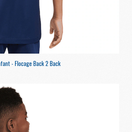
M
P
M
C
R
M
M
nfant - Flocage Back 2 Back
C
M
C
C
M
M
M