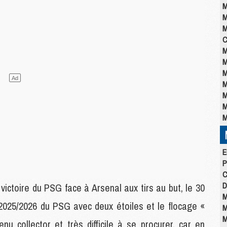
M
M
M
C
M
M
M
M
M
M
M
E
P
C
D
ictoire du PSG face à Arsenal aux tirs au but, le 30
M
 2025/2026 du PSG avec deux étoiles et le flocage «
M
M
 collector et très difficile à se procurer, car en