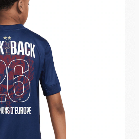
M
C
M
M
M
M
M
M
M
M
M
M
C
M
M
F
C