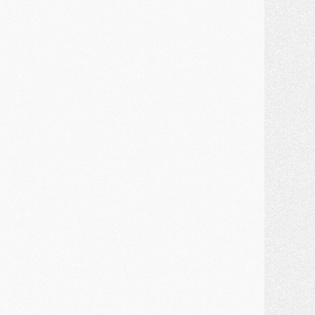
ercato
- Un troisième prêt bouclé par le PSG
LUNDI 27 JUILLET
odcast
- Podcast CulturePSG à 22h : Mercato (Barcola, Diomande, etc)
ercato
- La prolongation de Dembélé au PSG dans la dernière ligne droite
lub
- Le PSG a fait sa reprise avec... 9 joueurs
és. sociaux
- Les Portugais du PSG réunis pendant leurs vacances
ercato
- Le PSG avance sur la piste Suzuki
ercato
- Après Digne, un autre défenseur en approche au PSG ?
lub
- Une petite quinzaine de joueurs attendus pour la reprise de l'entraînement du PSG
DIMANCHE 26 JUILLET
ercato
- Le PSG lâche Diomande et tacle des demandes « totalement disproportionnés »
lub
- [Avant la reprise] Les tauliers de la saison passée
lub
- Barcola refuse de prolonger au PSG
ercato
- Luis Enrique derrière l'intérêt du PSG pour Rodri ?
ercato
- Le transfert de Kolo Muani enfin débloqué ?
ercato
- Le PSG n'est plus en pole pour Diomande, mais pas hors-jeu
SAMEDI 25 JUILLET