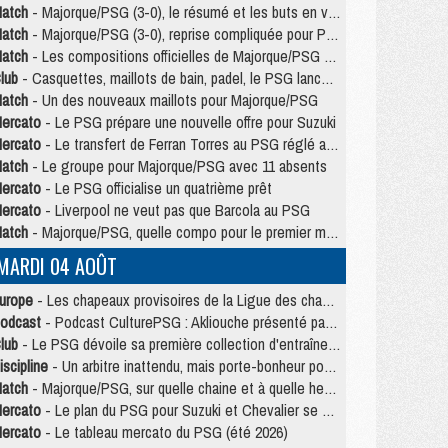
atch
- Majorque/PSG (3-0), le résumé et les buts en video
atch
- Majorque/PSG (3-0), reprise compliquée pour Paris
atch
- Les compositions officielles de Majorque/PSG avec Kvara et de nombreux jeunes
lub
- Casquettes, maillots de bain, padel, le PSG lance sa collection été
atch
- Un des nouveaux maillots pour Majorque/PSG
ercato
- Le PSG prépare une nouvelle offre pour Suzuki
ercato
- Le transfert de Ferran Torres au PSG réglé avant le 12 août ?
atch
- Le groupe pour Majorque/PSG avec 11 absents
ercato
- Le PSG officialise un quatrième prêt
ercato
- Liverpool ne veut pas que Barcola au PSG
atch
- Majorque/PSG, quelle compo pour le premier match de la saison 2026/27 ?
MARDI 04 AOÛT
urope
- Les chapeaux provisoires de la Ligue des champions 2026/27
odcast
- Podcast CulturePSG : Akliouche présenté par un fan de Monaco
lub
- Le PSG dévoile sa première collection d'entraînement pour 2026/2027
iscipline
- Un arbitre inattendu, mais porte-bonheur pour Lens/PSG
atch
- Majorque/PSG, sur quelle chaine et à quelle heure regarder le match ?
ercato
- Le plan du PSG pour Suzuki et Chevalier se précise
ercato
- Le tableau mercato du PSG (été 2026)