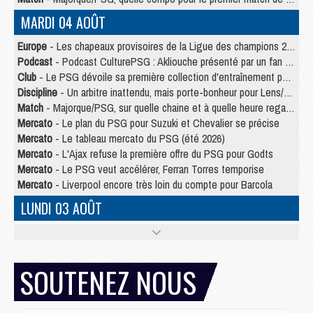
MARDI 04 AOÛT
Europe
- Les chapeaux provisoires de la Ligue des champions 2026/27
Podcast
- Podcast CulturePSG : Akliouche présenté par un fan de Monaco
Club
- Le PSG dévoile sa première collection d'entraînement pour 2026/2027
Discipline
- Un arbitre inattendu, mais porte-bonheur pour Lens/PSG
Match
- Majorque/PSG, sur quelle chaine et à quelle heure regarder le match ?
Mercato
- Le plan du PSG pour Suzuki et Chevalier se précise
Mercato
- Le tableau mercato du PSG (été 2026)
Mercato
- L'Ajax refuse la première offre du PSG pour Godts
Mercato
- Le PSG veut accélérer, Ferran Torres temporise
Mercato
- Liverpool encore très loin du compte pour Barcola
LUNDI 03 AOÛT
Match
- Podcast CulturePSG : Mercato (Godts, Suzuki, Akliouche, Barcola, etc)
Mercato
- L'Ajax attend bien plus de 45M pour Mika Godts
Club
- Quatre retours importants dans le groupe du PSG, et un plus discret
SOUTENEZ NOUS
Mercato
- Ayari file en Ligue 2
Club
- Le PSG s'associe avec un géant de la tech
Mercato
- Vu d'Italie, le transfert de Suzuki au PSG est bien engagé