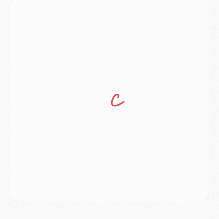
Mercato
- Ferran Torres ne serait pas à vendre, mais...
Europe
- Gros coup dur pour Aston Villa avant de croiser le PSG
DIMANCHE 02 AOÛT
Mercato
- Le transfert de Kolo Muani à la Juventus est officiel
Mercato
- [MAJ] Le PSG a fait une grosse offre à Parme pour Suzuki
Mercato
- Le PSG a envoyé une première offre pour Mika Godts
Club
- Après Pacho, d'autres retours en vue
Mercato
- Changement de dernière minute pour Kolo Muani
SAMEDI 01 AOÛT
Mercato
- L'agent de Mika Godts confirme un accord avec le PSG
Club
- Quels numéros de maillot pour Akliouche et Digne au PSG ?
Match
- Un hommage prévu lors de Brest/PSG
Mercato
- Le PSG et le Barça ont rendez-vous pour Ferran Torres
Mercato
- Guéla Doué dans les listes du PSG
Mercato
- Le transfert de Mika Godts au PSG en bonne voie
VENDREDI 31 JUILLET
Match
- Un diffuseur annoncé pour les deux premiers matchs amicaux du PSG