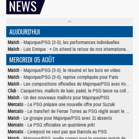
NEWS
AUJOURD'HUI
Match
- Majorque/PSG (3-0), les performances individuelles
Match
- Luis Enrique : « On attend le retour de nos internationaux »
MERCREDI 05 AOÛT
Match
- Majorque/PSG (3-0), le résumé et les buts en video
Match
- Majorque/PSG (3-0), reprise compliquée pour Paris
Match
- Les compositions officielles de Majorque/PSG avec Kvara et de nombreux jeunes
Club
- Casquettes, maillots de bain, padel, le PSG lance sa collection été
Match
- Un des nouveaux maillots pour Majorque/PSG
Mercato
- Le PSG prépare une nouvelle offre pour Suzuki
Mercato
- Le transfert de Ferran Torres au PSG réglé avant le 12 août ?
Match
- Le groupe pour Majorque/PSG avec 11 absents
Mercato
- Le PSG officialise un quatrième prêt
Mercato
- Liverpool ne veut pas que Barcola au PSG
Match
- Majorque/PSG, quelle compo pour le premier match de la saison 2026/27 ?