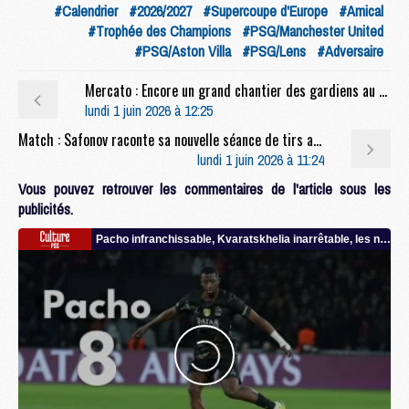
#Calendrier
#2026/2027
#Supercoupe d'Europe
#Amical
#Trophée des Champions
#PSG/Manchester United
#PSG/Aston Villa
#PSG/Lens
#Adversaire
Mercato : Encore un grand chantier des gardiens au PSG cet été ?
lundi 1 juin 2026 à 12:25
Match : Safonov raconte sa nouvelle séance de tirs au but victorieuse contre Arsenal
lundi 1 juin 2026 à 11:24
Vous pouvez retrouver les commentaires de l'article sous les
publicités.