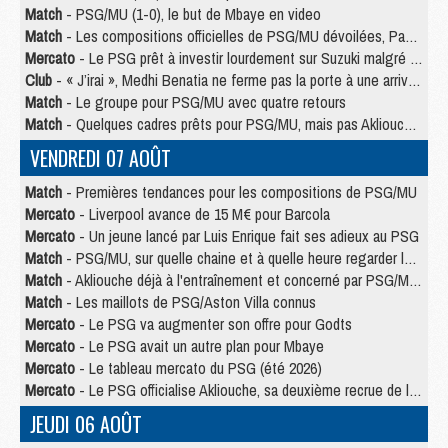
Match
- PSG/MU (1-0), le but de Mbaye en video
Match
- Les compositions officielles de PSG/MU dévoilées, Pacho titulaire
Mercato
- Le PSG prêt à investir lourdement sur Suzuki malgré Safonov et Chevalier
Club
- « J’irai », Medhi Benatia ne ferme pas la porte à une arrivée au PSG
Match
- Le groupe pour PSG/MU avec quatre retours
Match
- Quelques cadres prêts pour PSG/MU, mais pas Akliouche ?
VENDREDI 07 AOÛT
Match
- Premières tendances pour les compositions de PSG/MU
Mercato
- Liverpool avance de 15 M€ pour Barcola
Mercato
- Un jeune lancé par Luis Enrique fait ses adieux au PSG
Match
- PSG/MU, sur quelle chaine et à quelle heure regarder le match ?
Match
- Akliouche déjà à l'entraînement et concerné par PSG/MU ?
Match
- Les maillots de PSG/Aston Villa connus
Mercato
- Le PSG va augmenter son offre pour Godts
Mercato
- Le PSG avait un autre plan pour Mbaye
Mercato
- Le tableau mercato du PSG (été 2026)
Mercato
- Le PSG officialise Akliouche, sa deuxième recrue de l’été
JEUDI 06 AOÛT