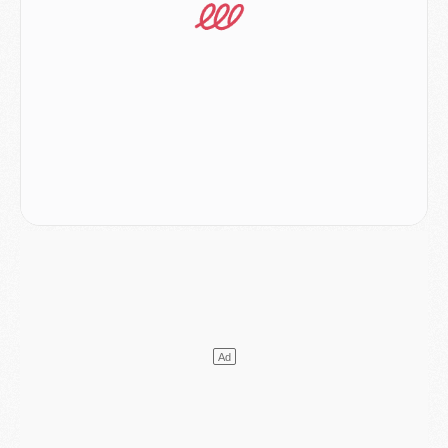
Mercato
- Le PSG officialise un quatrième prêt
Mercato
- Liverpool ne veut pas que Barcola au PSG
Match
- Majorque/PSG, quelle compo pour le premier match de la saison 2026/27 ?
MARDI 04 AOÛT
Europe
- Les chapeaux provisoires de la Ligue des champions 2026/27
Podcast
- Podcast CulturePSG : Akliouche présenté par un fan de Monaco
Club
- Le PSG dévoile sa première collection d'entraînement pour 2026/2027
Discipline
- Un arbitre inattendu, mais porte-bonheur pour Lens/PSG
Match
- Majorque/PSG, sur quelle chaine et à quelle heure regarder le match ?
Mercato
- Le plan du PSG pour Suzuki et Chevalier se précise
Mercato
- L'Ajax refuse la première offre du PSG pour Godts
Mercato
- Le PSG veut accélérer, Ferran Torres temporise
Mercato
- Liverpool encore très loin du compte pour Barcola
LUNDI 03 AOÛT
Match
- Podcast CulturePSG : Mercato (Godts, Suzuki, Akliouche, Barcola, etc)
Mercato
- L'Ajax attend bien plus de 45M pour Mika Godts
Club
- Quatre retours importants dans le groupe du PSG, et un plus discret
Mercato
- Ayari file en Ligue 2