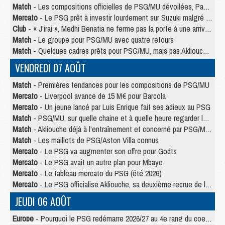
Match
- Les compositions officielles de PSG/MU dévoilées, Pacho titulaire
Mercato
- Le PSG prêt à investir lourdement sur Suzuki malgré Safonov et Chevalier
Club
- « J’irai », Medhi Benatia ne ferme pas la porte à une arrivée au PSG
Match
- Le groupe pour PSG/MU avec quatre retours
Match
- Quelques cadres prêts pour PSG/MU, mais pas Akliouche ?
VENDREDI 07 AOÛT
Match
- Premières tendances pour les compositions de PSG/MU
Mercato
- Liverpool avance de 15 M€ pour Barcola
Mercato
- Un jeune lancé par Luis Enrique fait ses adieux au PSG
Match
- PSG/MU, sur quelle chaine et à quelle heure regarder le match ?
Match
- Akliouche déjà à l'entraînement et concerné par PSG/MU ?
Match
- Les maillots de PSG/Aston Villa connus
Mercato
- Le PSG va augmenter son offre pour Godts
Mercato
- Le PSG avait un autre plan pour Mbaye
Mercato
- Le tableau mercato du PSG (été 2026)
Mercato
- Le PSG officialise Akliouche, sa deuxième recrue de l’été
JEUDI 06 AOÛT
Europe
- Pourquoi le PSG redémarre 2026/27 au 4e rang du coefficient UEFA