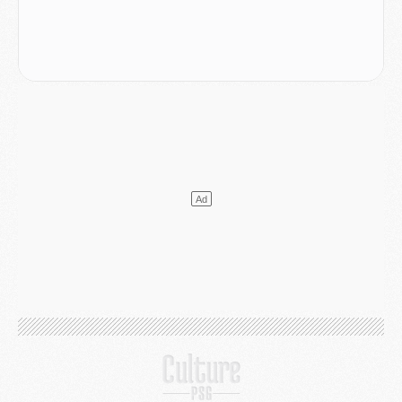
Mercato
- Liverpool ne veut pas que Barcola au PSG
Match
- Majorque/PSG, quelle compo pour le premier match de la saison 2026/27 ?
MARDI 04 AOÛT
Europe
- Les chapeaux provisoires de la Ligue des champions 2026/27
Podcast
- Podcast CulturePSG : Akliouche présenté par un fan de Monaco
Club
- Le PSG dévoile sa première collection d'entraînement pour 2026/2027
Discipline
- Un arbitre inattendu, mais porte-bonheur pour Lens/PSG
Match
- Majorque/PSG, sur quelle chaine et à quelle heure regarder le match ?
Mercato
- Le plan du PSG pour Suzuki et Chevalier se précise
Mercato
- L'Ajax refuse la première offre du PSG pour Godts
Mercato
- Le PSG veut accélérer, Ferran Torres temporise
Mercato
- Liverpool encore très loin du compte pour Barcola
LUNDI 03 AOÛT
Match
- Podcast CulturePSG : Mercato (Godts, Suzuki, Akliouche, Barcola, etc)
Mercato
- L'Ajax attend bien plus de 45M pour Mika Godts
Club
- Quatre retours importants dans le groupe du PSG, et un plus discret
Mercato
- Ayari file en Ligue 2
Club
- Le PSG s'associe avec un géant de la tech
Mercato
- Vu d'Italie, le transfert de Suzuki au PSG est bien engagé