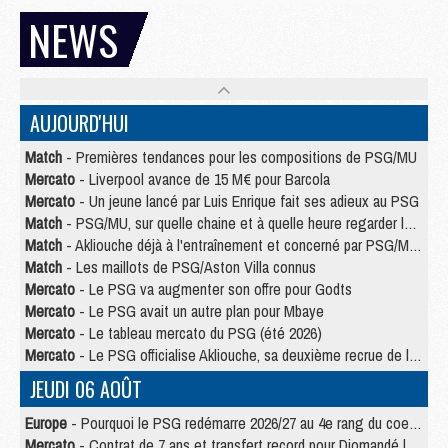
NEWS
AUJOURD'HUI
Match
- Premières tendances pour les compositions de PSG/MU
Mercato
- Liverpool avance de 15 M€ pour Barcola
Mercato
- Un jeune lancé par Luis Enrique fait ses adieux au PSG
Match
- PSG/MU, sur quelle chaine et à quelle heure regarder le match ?
Match
- Akliouche déjà à l'entraînement et concerné par PSG/MU ?
Match
- Les maillots de PSG/Aston Villa connus
Mercato
- Le PSG va augmenter son offre pour Godts
Mercato
- Le PSG avait un autre plan pour Mbaye
Mercato
- Le tableau mercato du PSG (été 2026)
Mercato
- Le PSG officialise Akliouche, sa deuxième recrue de l’été
JEUDI 06 AOÛT
Europe
- Pourquoi le PSG redémarre 2026/27 au 4e rang du coefficient UEFA
Mercato
- Contrat de 7 ans et transfert record pour Diomandé loin du PSG