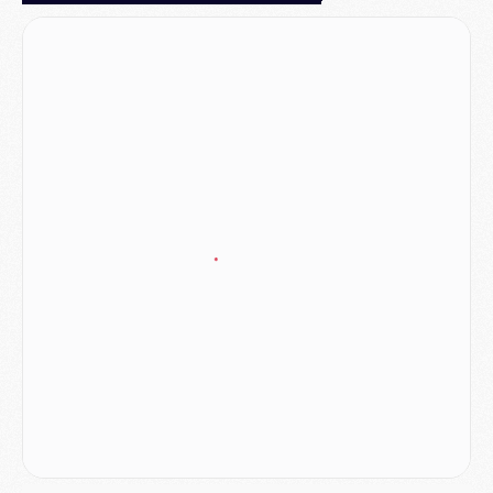
Match
- Majorque/PSG, quelle compo pour le premier match de la saison 2026/27 ?
MARDI 04 AOÛT
Europe
- Les chapeaux provisoires de la Ligue des champions 2026/27
Podcast
- Podcast CulturePSG : Akliouche présenté par un fan de Monaco
Club
- Le PSG dévoile sa première collection d'entraînement pour 2026/2027
Discipline
- Un arbitre inattendu, mais porte-bonheur pour Lens/PSG
Match
- Majorque/PSG, sur quelle chaine et à quelle heure regarder le match ?
Mercato
- Le plan du PSG pour Suzuki et Chevalier se précise
Mercato
- L'Ajax refuse la première offre du PSG pour Godts
Mercato
- Le PSG veut accélérer, Ferran Torres temporise
Mercato
- Liverpool encore très loin du compte pour Barcola
LUNDI 03 AOÛT
Match
- Podcast CulturePSG : Mercato (Godts, Suzuki, Akliouche, Barcola, etc)
Mercato
- L'Ajax attend bien plus de 45M pour Mika Godts
Club
- Quatre retours importants dans le groupe du PSG, et un plus discret
Mercato
- Ayari file en Ligue 2
Club
- Le PSG s'associe avec un géant de la tech
Mercato
- Vu d'Italie, le transfert de Suzuki au PSG est bien engagé