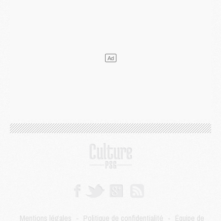
Mercato
- Ferran Torres ne serait pas à vendre, mais...
Europe
- Gros coup dur pour Aston Villa avant de croiser le PSG
DIMANCHE 02 AOÛT
Mercato
- Le transfert de Kolo Muani à la Juventus est officiel
Mercato
- [MAJ] Le PSG a fait une grosse offre à Parme pour Suzuki
Mercato
- Le PSG a envoyé une première offre pour Mika Godts
Club
- Après Pacho, d'autres retours en vue
Mercato
- Changement de dernière minute pour Kolo Muani
SAMEDI 01 AOÛT
Mercato
- L'agent de Mika Godts confirme un accord avec le PSG
Club
- Quels numéros de maillot pour Akliouche et Digne au PSG ?
Match
- Un hommage prévu lors de Brest/PSG
Mercato
- Le PSG et le Barça ont rendez-vous pour Ferran Torres
Mercato
- Guéla Doué dans les listes du PSG
Mercato
- Le transfert de Mika Godts au PSG en bonne voie
VENDREDI 31 JUILLET
Match
- Un diffuseur annoncé pour les deux premiers matchs amicaux du PSG
Mentions légales
-
Politique de confidentialité
-
Équipe de