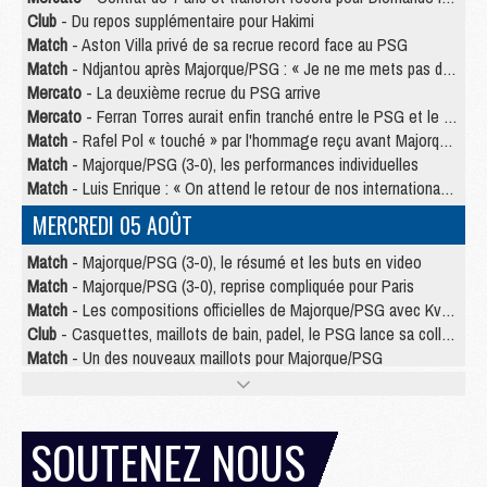
Club
- Du repos supplémentaire pour Hakimi
Match
- Aston Villa privé de sa recrue record face au PSG
Match
- Ndjantou après Majorque/PSG : « Je ne me mets pas de plafond »
Mercato
- La deuxième recrue du PSG arrive
Mercato
- Ferran Torres aurait enfin tranché entre le PSG et le Barça
Match
- Rafel Pol « touché » par l'hommage reçu avant Majorque/PSG
Match
- Majorque/PSG (3-0), les performances individuelles
Match
- Luis Enrique : « On attend le retour de nos internationaux »
MERCREDI 05 AOÛT
Match
- Majorque/PSG (3-0), le résumé et les buts en video
Match
- Majorque/PSG (3-0), reprise compliquée pour Paris
Match
- Les compositions officielles de Majorque/PSG avec Kvara et de nombreux jeunes
Club
- Casquettes, maillots de bain, padel, le PSG lance sa collection été
Match
- Un des nouveaux maillots pour Majorque/PSG
Mercato
- Le PSG prépare une nouvelle offre pour Suzuki
Mercato
- Le transfert de Ferran Torres au PSG réglé avant le 12 août ?
Match
- Le groupe pour Majorque/PSG avec 11 absents
SOUTENEZ NOUS
Mercato
- Le PSG officialise un quatrième prêt
Mercato
- Liverpool ne veut pas que Barcola au PSG