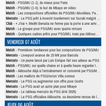
Match
- PSG/MU (1-1), du mieux pour Paris
Match
- PSG/MU (1-0), le but de Mbaye en video
Match
- Les compositions officielles de PSG/MU dévoilées, Pacho titulaire
Mercato
- Le PSG prêt à investir lourdement sur Suzuki malgré Safonov et Chevalier
Club
- « J’irai », Medhi Benatia ne ferme pas la porte à une arrivée au PSG
Match
- Le groupe pour PSG/MU avec quatre retours
Match
- Quelques cadres prêts pour PSG/MU, mais pas Akliouche ?
VENDREDI 07 AOÛT
Match
- Premières tendances pour les compositions de PSG/MU
Mercato
- Liverpool avance de 15 M€ pour Barcola
Mercato
- Un jeune lancé par Luis Enrique fait ses adieux au PSG
Match
- PSG/MU, sur quelle chaine et à quelle heure regarder le match ?
Match
- Akliouche déjà à l'entraînement et concerné par PSG/MU ?
Match
- Les maillots de PSG/Aston Villa connus
Mercato
- Le PSG va augmenter son offre pour Godts
Mercato
- Le PSG avait un autre plan pour Mbaye
Mercato
- Le tableau mercato du PSG (été 2026)
Mercato
- Le PSG officialise Akliouche, sa deuxième recrue de l’été
JEUDI 06 AOÛT