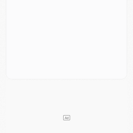
Match
- Le groupe pour Majorque/PSG avec 11 absents
Mercato
- Le PSG officialise un quatrième prêt
Mercato
- Liverpool ne veut pas que Barcola au PSG
Match
- Majorque/PSG, quelle compo pour le premier match de la saison 2026/27 ?
MARDI 04 AOÛT
Europe
- Les chapeaux provisoires de la Ligue des champions 2026/27
Podcast
- Podcast CulturePSG : Akliouche présenté par un fan de Monaco
Club
- Le PSG dévoile sa première collection d'entraînement pour 2026/2027
Discipline
- Un arbitre inattendu, mais porte-bonheur pour Lens/PSG
Match
- Majorque/PSG, sur quelle chaine et à quelle heure regarder le match ?
Mercato
- Le plan du PSG pour Suzuki et Chevalier se précise
Mercato
- L'Ajax refuse la première offre du PSG pour Godts
Mercato
- Le PSG veut accélérer, Ferran Torres temporise
Mercato
- Liverpool encore très loin du compte pour Barcola
LUNDI 03 AOÛT
Match
- Podcast CulturePSG : Mercato (Godts, Suzuki, Akliouche, Barcola, etc)
Mercato
- L'Ajax attend bien plus de 45M pour Mika Godts
Club
- Quatre retours importants dans le groupe du PSG, et un plus discret
Mercato
- Ayari file en Ligue 2