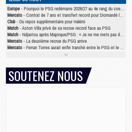
Europe
- Pourquoi le PSG redémarre 2026/27 au 4e rang du coefficient UEFA
Mercato
- Contrat de 7 ans et transfert record pour Diomandé loin du PSG
Club
- Du repos supplémentaire pour Hakimi
Match
- Aston Villa privé de sa recrue record face au PSG
Match
- Ndjantou après Majorque/PSG : « Je ne me mets pas de plafond »
Mercato
- La deuxième recrue du PSG arrive
Mercato
- Ferran Torres aurait enfin tranché entre le PSG et le Barça
Match
- Rafel Pol « touché » par l'hommage reçu avant Majorque/PSG
Match
- Majorque/PSG (3-0), les performances individuelles
Match
- Luis Enrique : « On attend le retour de nos internationaux »
SOUTENEZ NOUS
MERCREDI 05 AOÛT
Match
- Majorque/PSG (3-0), le résumé et les buts en video
Match
- Majorque/PSG (3-0), reprise compliquée pour Paris
Match
- Les compositions officielles de Majorque/PSG avec Kvara et de nombreux jeunes
Club
- Casquettes, maillots de bain, padel, le PSG lance sa collection été
Match
- Un des nouveaux maillots pour Majorque/PSG
Mercato
- Le PSG prépare une nouvelle offre pour Suzuki
Mercato
- Le transfert de Ferran Torres au PSG réglé avant le 12 août ?