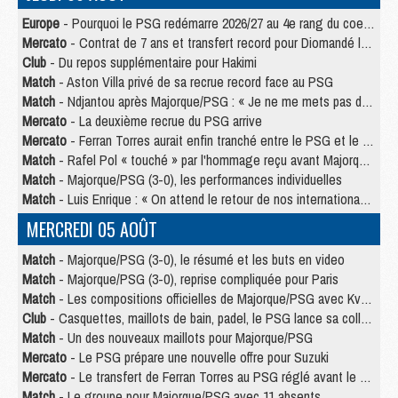
Europe
- Pourquoi le PSG redémarre 2026/27 au 4e rang du coefficient UEFA
Mercato
- Contrat de 7 ans et transfert record pour Diomandé loin du PSG
Club
- Du repos supplémentaire pour Hakimi
Match
- Aston Villa privé de sa recrue record face au PSG
Match
- Ndjantou après Majorque/PSG : « Je ne me mets pas de plafond »
Mercato
- La deuxième recrue du PSG arrive
Mercato
- Ferran Torres aurait enfin tranché entre le PSG et le Barça
Match
- Rafel Pol « touché » par l'hommage reçu avant Majorque/PSG
Match
- Majorque/PSG (3-0), les performances individuelles
Match
- Luis Enrique : « On attend le retour de nos internationaux »
MERCREDI 05 AOÛT
Match
- Majorque/PSG (3-0), le résumé et les buts en video
Match
- Majorque/PSG (3-0), reprise compliquée pour Paris
Match
- Les compositions officielles de Majorque/PSG avec Kvara et de nombreux jeunes
Club
- Casquettes, maillots de bain, padel, le PSG lance sa collection été
Match
- Un des nouveaux maillots pour Majorque/PSG
Mercato
- Le PSG prépare une nouvelle offre pour Suzuki
Mercato
- Le transfert de Ferran Torres au PSG réglé avant le 12 août ?
Match
- Le groupe pour Majorque/PSG avec 11 absents