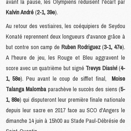
avant la pause, les Olympiens réduisent l'écart par
Kalvin André
(
2-1, 39e
).
Au retour des vestiaires, les coéquipiers de Seydou
Konaté reprennent deux longueurs d'avance grâce à
but contre son camp de
Ruben Rodriguez
(
3-1, 47e
).
A l'heure de jeu, les Rouge et Bleu aggravent le
score avec un quatrième but signé
Trevys Diasivi
(
4-
1, 58e
). Peu avant le coup de sifflet final,
Moise
Talanga Malomba
parachève le succès des siens (
5-
1, 88e
) qui disputeront leur première finale nationale
depuis leur sacre en 2017 face au SCO d'Angers le
dimanche 14 juin à 15h00 au Stade Paul-Débrésie de