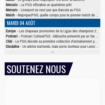
Mercato
- Le PSG officialise un quatrième prêt
Mercato
- Liverpool ne veut pas que Barcola au PSG
Match
- Majorque/PSG, quelle compo pour le premier match de la saison 2026/27 ?
MARDI 04 AOÛT
Europe
- Les chapeaux provisoires de la Ligue des champions 2026/27
Podcast
- Podcast CulturePSG : Akliouche présenté par un fan de Monaco
Club
- Le PSG dévoile sa première collection d'entraînement pour 2026/2027
Discipline
- Un arbitre inattendu, mais porte-bonheur pour Lens/PSG
Match
- Majorque/PSG, sur quelle chaine et à quelle heure regarder le match ?
Mercato
- Le plan du PSG pour Suzuki et Chevalier se précise
Mercato
- Le tableau mercato du PSG (été 2026)
SOUTENEZ NOUS
Mercato
- L'Ajax refuse la première offre du PSG pour Godts
Mercato
- Le PSG veut accélérer, Ferran Torres temporise
Mercato
- Liverpool encore très loin du compte pour Barcola
LUNDI 03 AOÛT
Match
- Podcast CulturePSG : Mercato (Godts, Suzuki, Akliouche, Barcola, etc)
Mercato
- L'Ajax attend bien plus de 45M pour Mika Godts
Club
- Quatre retours importants dans le groupe du PSG, et un plus discret