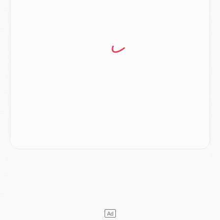
Mercato
- Ayari file en Ligue 2
Club
- Le PSG s'associe avec un géant de la tech
Mercato
- Vu d'Italie, le transfert de Suzuki au PSG est bien engagé
Mercato
- Ferran Torres ne serait pas à vendre, mais...
Europe
- Gros coup dur pour Aston Villa avant de croiser le PSG
DIMANCHE 02 AOÛT
Mercato
- Le transfert de Kolo Muani à la Juventus est officiel
Mercato
- [MAJ] Le PSG a fait une grosse offre à Parme pour Suzuki
Mercato
- Le PSG a envoyé une première offre pour Mika Godts
Club
- Après Pacho, d'autres retours en vue
Mercato
- Changement de dernière minute pour Kolo Muani
SAMEDI 01 AOÛT
Mercato
- L'agent de Mika Godts confirme un accord avec le PSG
Club
- Quels numéros de maillot pour Akliouche et Digne au PSG ?
Match
- Un hommage prévu lors de Brest/PSG
Mercato
- Le PSG et le Barça ont rendez-vous pour Ferran Torres
Mercato
- Guéla Doué dans les listes du PSG
Mercato
- Le transfert de Mika Godts au PSG en bonne voie