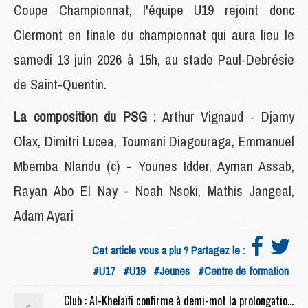
Coupe Championnat, l'équipe U19 rejoint donc
Clermont en finale du championnat qui aura lieu le
samedi 13 juin 2026 à 15h, au stade Paul-Debrésie
de Saint-Quentin.
La composition du PSG
: Arthur Vignaud - Djamy
Olax, Dimitri Lucea, Toumani Diagouraga, Emmanuel
Mbemba Nlandu (c) - Younes Idder, Ayman Assab,
Rayan Abo El Nay - Noah Nsoki, Mathis Jangeal,
Adam Ayari
Cet article vous a plu ? Partagez le :
#U17
#U19
#Jeunes
#Centre de formation
Club : Al-Khelaïfi confirme à demi-mot la prolongation de Luis Enrique