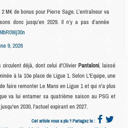
M
M
2 M€ de bonus pour Pierre Sage. L’entraîneur va
M
M
sons donc jusqu’en 2029. Il n’y a pas d’année
M
/1MbR0Wj30n
M
M
ne 9, 2026
E
P
irculent déjà, dont celui d'Olivier
Pantaloni
, laissé
C
rminée à la 10e place de Ligue 1. Selon L'Equipe, une
D
M
t de faire remonter Le Mans en Ligue 1 et qui n'a plus
M
rique va lui entamer sa quatrième saison au PSG et
M
M
usqu'en 2030, l'actuel expirant en 2027.
M
Cet article vous a plu ? Partagez le :
M