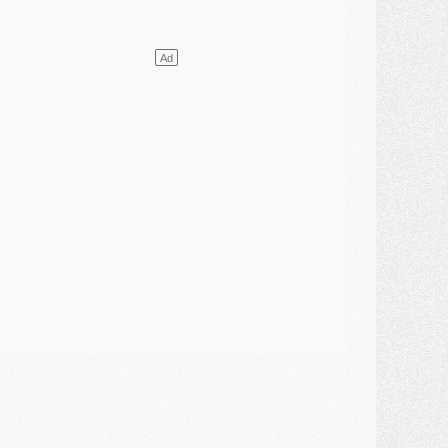
ercato
- L'Ajax attend bien plus de 45M pour Mika Godts
lub
- Quatre retours importants dans le groupe du PSG, et un plus discret
ercato
- Ayari file en Ligue 2
lub
- Le PSG s'associe avec un géant de la tech
ercato
- Vu d'Italie, le transfert de Suzuki au PSG est bien engagé
ercato
- Ferran Torres ne serait pas à vendre, mais...
urope
- Gros coup dur pour Aston Villa avant de croiser le PSG
DIMANCHE 02 AOÛT
ercato
- Le transfert de Kolo Muani à la Juventus est officiel
ercato
- [MAJ] Le PSG a fait une grosse offre à Parme pour Suzuki
ercato
- Le PSG a envoyé une première offre pour Mika Godts
lub
- Après Pacho, d'autres retours en vue
ercato
- Changement de dernière minute pour Kolo Muani
SAMEDI 01 AOÛT
ercato
- L'agent de Mika Godts confirme un accord avec le PSG
lub
- Quels numéros de maillot pour Akliouche et Digne au PSG ?
atch
- Un hommage prévu lors de Brest/PSG
ercato
- Le PSG et le Barça ont rendez-vous pour Ferran Torres