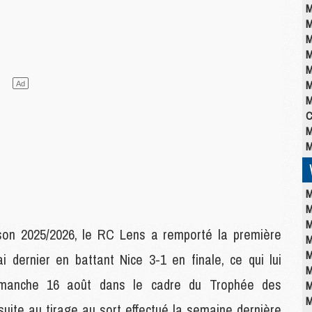
M
M
M
M
M
M
M
C
M
M
M
M
M
son 2025/2026, le RC Lens a remporté la première
M
M
 dernier en battant Nice 3-1 en finale, ce qui lui
M
 dimanche 16 août dans le cadre du Trophée des
M
M
suite au tirage au sort effectué la semaine dernière