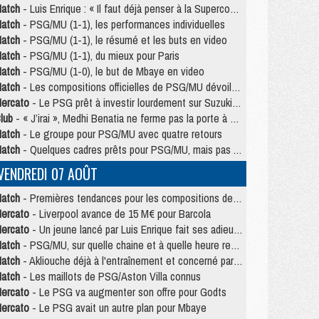
atch
- Luis Enrique : « Il faut déjà penser à la Supercoupe »
atch
- PSG/MU (1-1), les performances individuelles
atch
- PSG/MU (1-1), le résumé et les buts en video
atch
- PSG/MU (1-1), du mieux pour Paris
atch
- PSG/MU (1-0), le but de Mbaye en video
atch
- Les compositions officielles de PSG/MU dévoilées, Pacho titulaire
ercato
- Le PSG prêt à investir lourdement sur Suzuki malgré Safonov et Chevalier
lub
- « J’irai », Medhi Benatia ne ferme pas la porte à une arrivée au PSG
atch
- Le groupe pour PSG/MU avec quatre retours
atch
- Quelques cadres prêts pour PSG/MU, mais pas Akliouche ?
VENDREDI 07 AOÛT
atch
- Premières tendances pour les compositions de PSG/MU
ercato
- Liverpool avance de 15 M€ pour Barcola
ercato
- Un jeune lancé par Luis Enrique fait ses adieux au PSG
atch
- PSG/MU, sur quelle chaine et à quelle heure regarder le match ?
atch
- Akliouche déjà à l'entraînement et concerné par PSG/MU ?
atch
- Les maillots de PSG/Aston Villa connus
ercato
- Le PSG va augmenter son offre pour Godts
ercato
- Le PSG avait un autre plan pour Mbaye