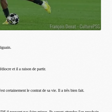
M
M
M
M
C
C
M
S
M
C
M
C
M
M