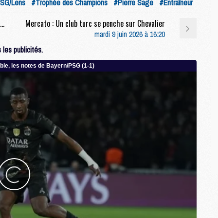
SG/Lens
#Trophée des Champions
#Pierre Sage
#Entraîneur
M
C
Match : Les maillots de la finale PSG/Arsenal vendus aux enchères
Mercato : Un club turc se penche sur Chevalier
M
mardi 9 juin 2026 à 16:20
C
les publicités.
M
M
E
M
M
M
C
M
M
C
M
M