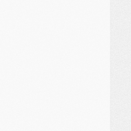
ercato
- Guéla Doué dans les listes du PSG
ercato
- Le transfert de Mika Godts au PSG en bonne voie
VENDREDI 31 JUILLET
atch
- Un diffuseur annoncé pour les deux premiers matchs amicaux du PSG
ercato
- Le transfert d'Akliouche au PSG bouclé, le montant se précise
lub
- Un retour majeur dans le groupe du PSG
lub
- [MAJ] Ndjantou et deux jeunes du PSG annoncés dans un tournoi U21
ercato
- L'étonnante piste Suzuki confirmée et onéreuse
JEUDI 30 JUILLET
élections
- Ancelotti fait le ménage au Brésil mais veut garder Marquinhos
ercato
- Le statu quo du milieu du PSG se précise
lub
- Le PSG plutôt que la FIFA pour Al-Khelaïfi, poussé par l'UEFA ?
ercato
- Le PSG presserait Ferran Torres de se décider, deux pistes de secours
lub
- Déguisements, shopping, double scouting, Luis Campos dévoile ses méthodes
ercato
- Kroupi retiré du mercato
ercato
- Enfin une avancée dans le transfert d'Akliouche
MERCREDI 29 JUILLET