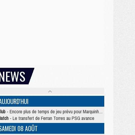
NEWS
AUJOURD'HUI
lub
- Encore plus de temps de jeu prévu pour Marquinhos et les Portugais en Supercoupe
atch
- Le transfert de Ferran Torres au PSG avance
SAMEDI 08 AOÛT