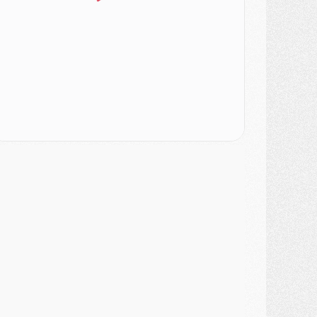
atch
- Un des nouveaux maillots pour Majorque/PSG
ercato
- Le PSG prépare une nouvelle offre pour Suzuki
ercato
- Le transfert de Ferran Torres au PSG réglé avant le 12 août ?
atch
- Le groupe pour Majorque/PSG avec 11 absents
ercato
- Le PSG officialise un quatrième prêt
ercato
- Liverpool ne veut pas que Barcola au PSG
atch
- Majorque/PSG, quelle compo pour le premier match de la saison 2026/27 ?
MARDI 04 AOÛT
urope
- Les chapeaux provisoires de la Ligue des champions 2026/27
odcast
- Podcast CulturePSG : Akliouche présenté par un fan de Monaco
lub
- Le PSG dévoile sa première collection d'entraînement pour 2026/2027
iscipline
- Un arbitre inattendu, mais porte-bonheur pour Lens/PSG
atch
- Majorque/PSG, sur quelle chaine et à quelle heure regarder le match ?
ercato
- Le plan du PSG pour Suzuki et Chevalier se précise
ercato
- L'Ajax refuse la première offre du PSG pour Godts
ercato
- Le PSG veut accélérer, Ferran Torres temporise
ercato
- Liverpool encore très loin du compte pour Barcola
LUNDI 03 AOÛT
atch
- Podcast CulturePSG : Mercato (Godts, Suzuki, Akliouche, Barcola, etc)