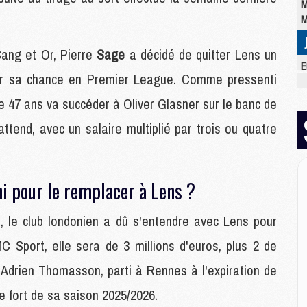
M
M
Sang et Or, Pierre
Sage
a décidé de quitter Lens un
E
er sa chance en Premier League. Comme pressenti
M
C
de 47 ans va succéder à Oliver Glasner sur le banc de
M
M
attend, avec un salaire multiplié par trois ou quatre
M
M
M
ni pour le remplacer à Lens ?
M
M
, le club londonien a dû s'entendre avec Lens pour
C Sport, elle sera de 3 millions d'euros, plus 2 de
M
M
 Adrien Thomasson, parti à Rennes à l'expiration de
M
 fort de sa saison 2025/2026.
C