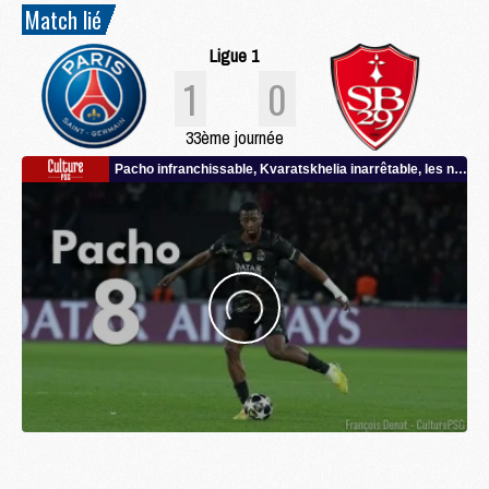
Match lié
Ligue 1
1
0
33ème journée