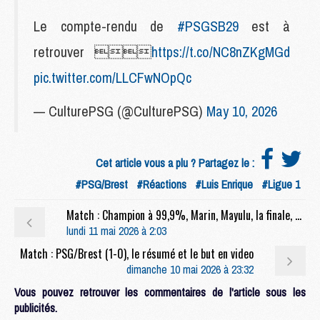
Le compte-rendu de
#PSGSB29
est à
retrouver 
https://t.co/NC8nZKgMGd
pic.twitter.com/LLCFwNOpQc
— CulturePSG (@CulturePSG)
May 10, 2026
Cet article vous a plu ? Partagez le :
#PSG/Brest
#Réactions
#Luis Enrique
#Ligue 1
Match : Champion à 99,9%, Marin, Mayulu, la finale, etc, la conf' complète de Luis Enrique après PSG/Brest (1-0)
lundi 11 mai 2026 à 2:03
Match : PSG/Brest (1-0), le résumé et le but en video
dimanche 10 mai 2026 à 23:32
Vous pouvez retrouver les commentaires de l'article sous les
publicités.