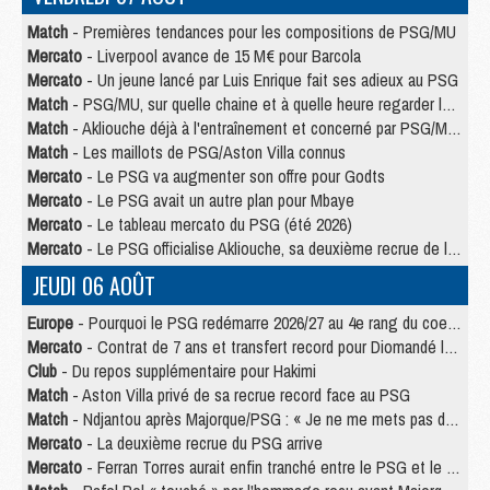
Match
- Premières tendances pour les compositions de PSG/MU
Mercato
- Liverpool avance de 15 M€ pour Barcola
Mercato
- Un jeune lancé par Luis Enrique fait ses adieux au PSG
Match
- PSG/MU, sur quelle chaine et à quelle heure regarder le match ?
Match
- Akliouche déjà à l'entraînement et concerné par PSG/MU ?
Match
- Les maillots de PSG/Aston Villa connus
Mercato
- Le PSG va augmenter son offre pour Godts
Mercato
- Le PSG avait un autre plan pour Mbaye
Mercato
- Le tableau mercato du PSG (été 2026)
Mercato
- Le PSG officialise Akliouche, sa deuxième recrue de l’été
JEUDI 06 AOÛT
Europe
- Pourquoi le PSG redémarre 2026/27 au 4e rang du coefficient UEFA
Mercato
- Contrat de 7 ans et transfert record pour Diomandé loin du PSG
Club
- Du repos supplémentaire pour Hakimi
Match
- Aston Villa privé de sa recrue record face au PSG
Match
- Ndjantou après Majorque/PSG : « Je ne me mets pas de plafond »
Mercato
- La deuxième recrue du PSG arrive
Mercato
- Ferran Torres aurait enfin tranché entre le PSG et le Barça