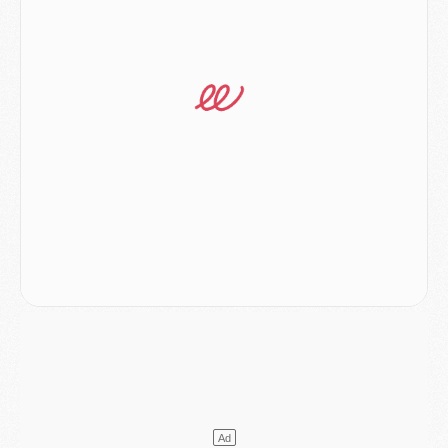
Discipline
- Un arbitre inattendu, mais porte-bonheur pour Lens/PSG
Match
- Majorque/PSG, sur quelle chaine et à quelle heure regarder le match ?
Mercato
- Le plan du PSG pour Suzuki et Chevalier se précise
Mercato
- L'Ajax refuse la première offre du PSG pour Godts
Mercato
- Le PSG veut accélérer, Ferran Torres temporise
Mercato
- Liverpool encore très loin du compte pour Barcola
LUNDI 03 AOÛT
Match
- Podcast CulturePSG : Mercato (Godts, Suzuki, Akliouche, Barcola, etc)
Mercato
- L'Ajax attend bien plus de 45M pour Mika Godts
Club
- Quatre retours importants dans le groupe du PSG, et un plus discret
Mercato
- Ayari file en Ligue 2
Club
- Le PSG s'associe avec un géant de la tech
Mercato
- Vu d'Italie, le transfert de Suzuki au PSG est bien engagé
Mercato
- Ferran Torres ne serait pas à vendre, mais...
Europe
- Gros coup dur pour Aston Villa avant de croiser le PSG
DIMANCHE 02 AOÛT
Mercato
- Le transfert de Kolo Muani à la Juventus est officiel
Mercato
- [MAJ] Le PSG a fait une grosse offre à Parme pour Suzuki