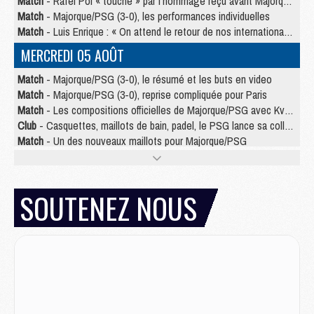
Match
- Rafel Pol « touché » par l'hommage reçu avant Majorque/PSG
Match
- Majorque/PSG (3-0), les performances individuelles
Match
- Luis Enrique : « On attend le retour de nos internationaux »
MERCREDI 05 AOÛT
Match
- Majorque/PSG (3-0), le résumé et les buts en video
Match
- Majorque/PSG (3-0), reprise compliquée pour Paris
Match
- Les compositions officielles de Majorque/PSG avec Kvara et de nombreux jeunes
Club
- Casquettes, maillots de bain, padel, le PSG lance sa collection été
Match
- Un des nouveaux maillots pour Majorque/PSG
Mercato
- Le PSG prépare une nouvelle offre pour Suzuki
Mercato
- Le transfert de Ferran Torres au PSG réglé avant le 12 août ?
Match
- Le groupe pour Majorque/PSG avec 11 absents
SOUTENEZ NOUS
Mercato
- Le PSG officialise un quatrième prêt
Mercato
- Liverpool ne veut pas que Barcola au PSG
Match
- Majorque/PSG, quelle compo pour le premier match de la saison 2026/27 ?
MARDI 04 AOÛT
Europe
- Les chapeaux provisoires de la Ligue des champions 2026/27
Podcast
- Podcast CulturePSG : Akliouche présenté par un fan de Monaco
Club
- Le PSG dévoile sa première collection d'entraînement pour 2026/2027