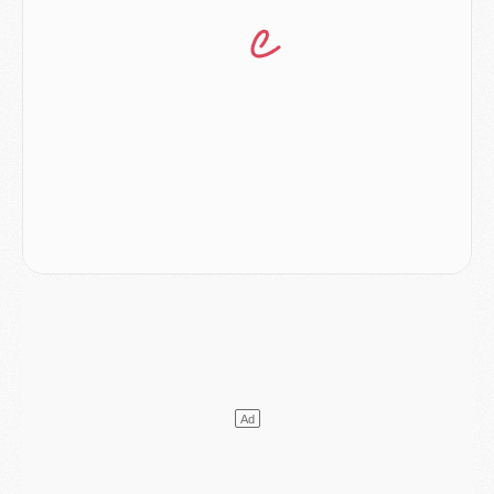
Club
- Quatre retours importants dans le groupe du PSG, et un plus discret
Mercato
- Ayari file en Ligue 2
Club
- Le PSG s'associe avec un géant de la tech
Mercato
- Vu d'Italie, le transfert de Suzuki au PSG est bien engagé
Mercato
- Ferran Torres ne serait pas à vendre, mais...
Europe
- Gros coup dur pour Aston Villa avant de croiser le PSG
DIMANCHE 02 AOÛT
Mercato
- Le transfert de Kolo Muani à la Juventus est officiel
Mercato
- [MAJ] Le PSG a fait une grosse offre à Parme pour Suzuki
Mercato
- Le PSG a envoyé une première offre pour Mika Godts
Club
- Après Pacho, d'autres retours en vue
Mercato
- Changement de dernière minute pour Kolo Muani
SAMEDI 01 AOÛT
Mercato
- L'agent de Mika Godts confirme un accord avec le PSG
Club
- Quels numéros de maillot pour Akliouche et Digne au PSG ?
Match
- Un hommage prévu lors de Brest/PSG
Mercato
- Le PSG et le Barça ont rendez-vous pour Ferran Torres
Mercato
- Guéla Doué dans les listes du PSG