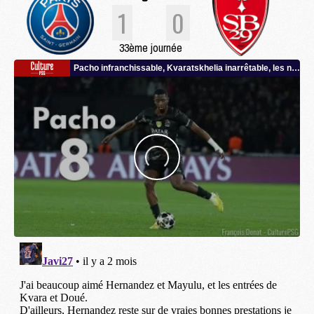
1
0
33ème journée