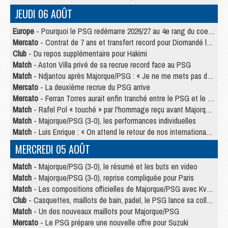
JEUDI 06 AOÛT
Europe
- Pourquoi le PSG redémarre 2026/27 au 4e rang du coefficient UEFA
Mercato
- Contrat de 7 ans et transfert record pour Diomandé loin du PSG
Club
- Du repos supplémentaire pour Hakimi
Match
- Aston Villa privé de sa recrue record face au PSG
Match
- Ndjantou après Majorque/PSG : « Je ne me mets pas de plafond »
Mercato
- La deuxième recrue du PSG arrive
Mercato
- Ferran Torres aurait enfin tranché entre le PSG et le Barça
Match
- Rafel Pol « touché » par l'hommage reçu avant Majorque/PSG
Match
- Majorque/PSG (3-0), les performances individuelles
Match
- Luis Enrique : « On attend le retour de nos internationaux »
MERCREDI 05 AOÛT
Match
- Majorque/PSG (3-0), le résumé et les buts en video
Match
- Majorque/PSG (3-0), reprise compliquée pour Paris
Match
- Les compositions officielles de Majorque/PSG avec Kvara et de nombreux jeunes
Club
- Casquettes, maillots de bain, padel, le PSG lance sa collection été
Match
- Un des nouveaux maillots pour Majorque/PSG
Mercato
- Le PSG prépare une nouvelle offre pour Suzuki