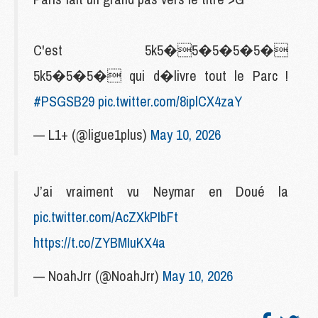
C'est 5k5�5�5�5�5�
5k5�5�5� qui d�livre tout le Parc !
#PSGSB29
pic.twitter.com/8iplCX4zaY
— L1+ (@ligue1plus)
May 10, 2026
J’ai vraiment vu Neymar en Doué la
pic.twitter.com/AcZXkPIbFt
https://t.co/ZYBMIuKX4a
— NoahJrr (@NoahJrr)
May 10, 2026