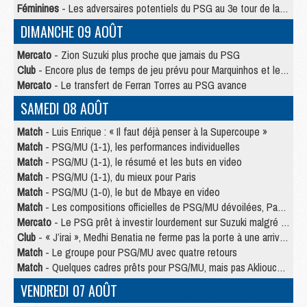
Féminines
- Les adversaires potentiels du PSG au 3e tour de la Ligue des Champions féminine
DIMANCHE 09 AOÛT
Mercato
- Zion Suzuki plus proche que jamais du PSG
Club
- Encore plus de temps de jeu prévu pour Marquinhos et les Portugais en Supercoupe
Mercato
- Le transfert de Ferran Torres au PSG avance
SAMEDI 08 AOÛT
Match
- Luis Enrique : « Il faut déjà penser à la Supercoupe »
Match
- PSG/MU (1-1), les performances individuelles
Match
- PSG/MU (1-1), le résumé et les buts en video
Match
- PSG/MU (1-1), du mieux pour Paris
Match
- PSG/MU (1-0), le but de Mbaye en video
Match
- Les compositions officielles de PSG/MU dévoilées, Pacho titulaire
Mercato
- Le PSG prêt à investir lourdement sur Suzuki malgré Safonov et Chevalier
Club
- « J’irai », Medhi Benatia ne ferme pas la porte à une arrivée au PSG
Match
- Le groupe pour PSG/MU avec quatre retours
Match
- Quelques cadres prêts pour PSG/MU, mais pas Akliouche ?
VENDREDI 07 AOÛT