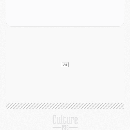
Match
- Luis Enrique : « On attend le retour de nos internationaux »
MERCREDI 05 AOÛT
Match
- Majorque/PSG (3-0), le résumé et les buts en video
Match
- Majorque/PSG (3-0), reprise compliquée pour Paris
Match
- Les compositions officielles de Majorque/PSG avec Kvara et de nombreux jeunes
Club
- Casquettes, maillots de bain, padel, le PSG lance sa collection été
Match
- Un des nouveaux maillots pour Majorque/PSG
Mercato
- Le PSG prépare une nouvelle offre pour Suzuki
Mercato
- Le transfert de Ferran Torres au PSG réglé avant le 12 août ?
Match
- Le groupe pour Majorque/PSG avec 11 absents
Mercato
- Le PSG officialise un quatrième prêt
Mercato
- Liverpool ne veut pas que Barcola au PSG
Match
- Majorque/PSG, quelle compo pour le premier match de la saison 2026/27 ?
MARDI 04 AOÛT
Europe
- Les chapeaux provisoires de la Ligue des champions 2026/27
Podcast
- Podcast CulturePSG : Akliouche présenté par un fan de Monaco
Club
- Le PSG dévoile sa première collection d'entraînement pour 2026/2027
Discipline
- Un arbitre inattendu, mais porte-bonheur pour Lens/PSG