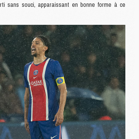
orti sans souci, apparaissant en bonne forme à ce
M
M
M
C
C
M
S
M
C
M
C
M
M
M