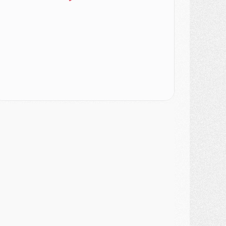
ercato
- L'Ajax attend bien plus de 45M pour Mika Godts
lub
- Quatre retours importants dans le groupe du PSG, et un plus discret
ercato
- Ayari file en Ligue 2
lub
- Le PSG s'associe avec un géant de la tech
ercato
- Vu d'Italie, le transfert de Suzuki au PSG est bien engagé
ercato
- Ferran Torres ne serait pas à vendre, mais...
urope
- Gros coup dur pour Aston Villa avant de croiser le PSG
DIMANCHE 02 AOÛT
ercato
- Le transfert de Kolo Muani à la Juventus est officiel
ercato
- [MAJ] Le PSG a fait une grosse offre à Parme pour Suzuki
ercato
- Le PSG a envoyé une première offre pour Mika Godts
lub
- Après Pacho, d'autres retours en vue
ercato
- Changement de dernière minute pour Kolo Muani
SAMEDI 01 AOÛT
ercato
- L'agent de Mika Godts confirme un accord avec le PSG
lub
- Quels numéros de maillot pour Akliouche et Digne au PSG ?
atch
- Un hommage prévu lors de Brest/PSG
ercato
- Le PSG et le Barça ont rendez-vous pour Ferran Torres
ercato
- Guéla Doué dans les listes du PSG