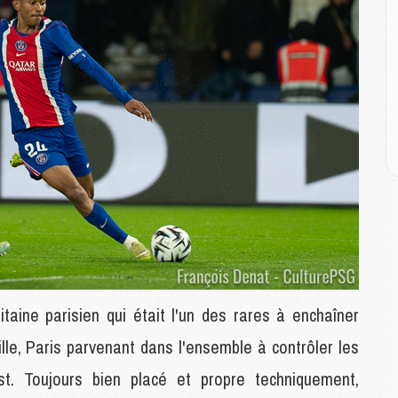
M
C
M
C
M
M
E
M
M
M
C
M
pitaine parisien qui était l'un des rares à enchaîner
M
C
le, Paris parvenant dans l'ensemble à contrôler les
M
t. Toujours bien placé et propre techniquement,
M
M