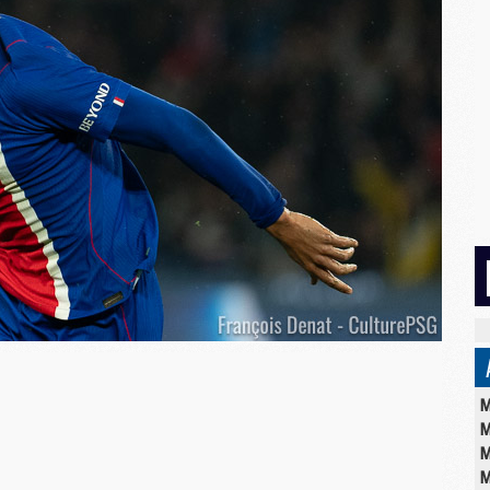
M
M
M
M