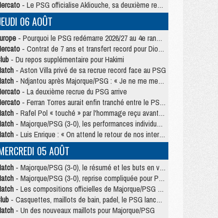
ercato
- Le PSG officialise Akliouche, sa deuxième recrue de l’été
JEUDI 06 AOÛT
urope
- Pourquoi le PSG redémarre 2026/27 au 4e rang du coefficient UEFA
ercato
- Contrat de 7 ans et transfert record pour Diomandé loin du PSG
lub
- Du repos supplémentaire pour Hakimi
atch
- Aston Villa privé de sa recrue record face au PSG
atch
- Ndjantou après Majorque/PSG : « Je ne me mets pas de plafond »
ercato
- La deuxième recrue du PSG arrive
ercato
- Ferran Torres aurait enfin tranché entre le PSG et le Barça
atch
- Rafel Pol « touché » par l'hommage reçu avant Majorque/PSG
atch
- Majorque/PSG (3-0), les performances individuelles
atch
- Luis Enrique : « On attend le retour de nos internationaux »
MERCREDI 05 AOÛT
atch
- Majorque/PSG (3-0), le résumé et les buts en video
atch
- Majorque/PSG (3-0), reprise compliquée pour Paris
atch
- Les compositions officielles de Majorque/PSG avec Kvara et de nombreux jeunes
lub
- Casquettes, maillots de bain, padel, le PSG lance sa collection été
atch
- Un des nouveaux maillots pour Majorque/PSG