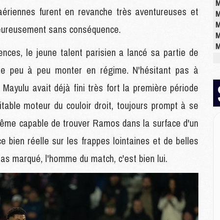
M
 aériennes furent en revanche très aventureuses et
M
M
 heureusement sans conséquence.
M
M
ences, le jeune talent parisien a lancé sa partie de
M
 de peu à peu monter en régime. N'hésitant pas à
, Mayulu avait déjà fini très fort la première période
E
P
ritable moteur du couloir droit, toujours prompt à se
C
ême capable de trouver Ramos dans la surface d'un
D
M
e bien réelle sur les frappes lointaines et de belles
M
M
pas marqué, l'homme du match, c'est bien lui.
M
M
M