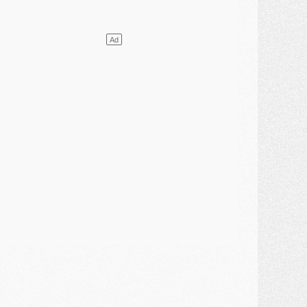
ercato
- Le transfert de Mika Godts au PSG en bonne voie
VENDREDI 31 JUILLET
atch
- Un diffuseur annoncé pour les deux premiers matchs amicaux du PSG
ercato
- Le transfert d'Akliouche au PSG bouclé, le montant se précise
lub
- Un retour majeur dans le groupe du PSG
lub
- [MAJ] Ndjantou et deux jeunes du PSG annoncés dans un tournoi U21
ercato
- L'étonnante piste Suzuki confirmée et onéreuse
JEUDI 30 JUILLET
élections
- Ancelotti fait le ménage au Brésil mais veut garder Marquinhos
ercato
- Le statu quo du milieu du PSG se précise
lub
- Le PSG plutôt que la FIFA pour Al-Khelaïfi, poussé par l'UEFA ?
ercato
- Le PSG presserait Ferran Torres de se décider, deux pistes de secours
lub
- Déguisements, shopping, double scouting, Luis Campos dévoile ses méthodes
ercato
- Kroupi retiré du mercato
ercato
- Enfin une avancée dans le transfert d'Akliouche
MERCREDI 29 JUILLET
ercato
- Ferran Torres priorité du PSG, mais ouvert à tout