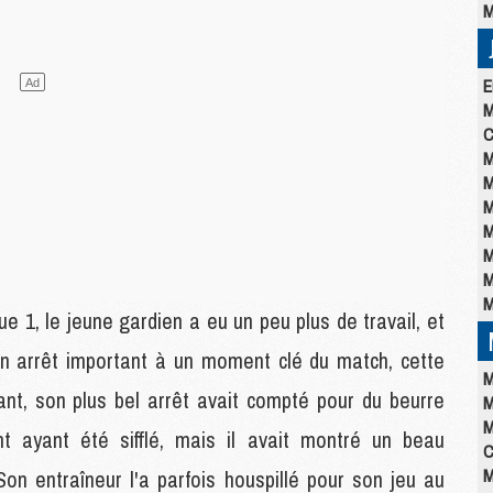
M
E
M
C
M
M
M
M
M
M
M
ue 1, le jeune gardien a eu un peu plus de travail, et
 un arrêt important à un moment clé du match, cette
M
ant, son plus bel arrêt avait compté pour du beurre
M
M
t ayant été sifflé, mais il avait montré un beau
C
M
on entraîneur l'a parfois houspillé pour son jeu au