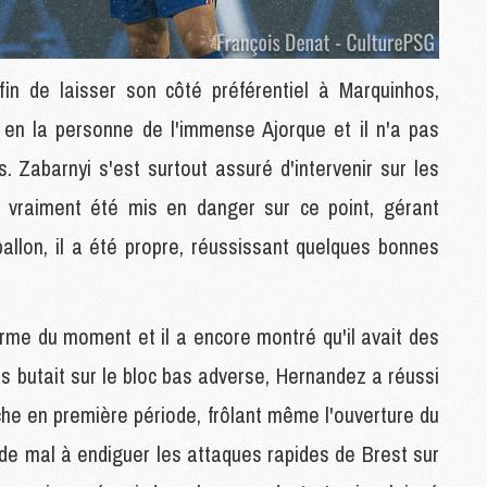
M
M
M
in de laisser son côté préférentiel à Marquinhos,
M
M
ui en la personne de l'immense Ajorque et il n'a pas
M
. Zabarnyi s'est surtout assuré d'intervenir sur les
s vraiment été mis en danger sur ce point, gérant
M
C
ballon, il a été propre, réussissant quelques bonnes
M
M
F
C
rme du moment et il a encore montré qu'il avait des
M
is butait sur le bloc bas adverse, Hernandez a réussi
he en première période, frôlant même l'ouverture du
P
 de mal à endiguer les attaques rapides de Brest sur
M
C