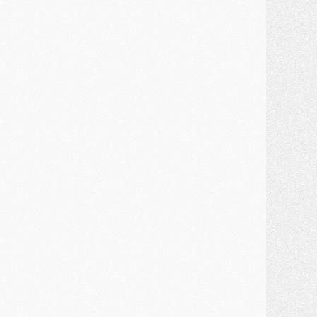
ercato
- Première offre de Liverpool en approche pour Barcola
ercato
- Le montant du transfert de Kolo Muani se précise, la formule aussi
ercato
- Kolo Muani attendu en Italie, son transfert débloqué
ercato
- Monaco a encore repoussé une offre du PSG pour Akliouche
ercato
- Liverpool presque d'accord avec Barcola, le PSG pas du tout
ercato
- Moment décisif pour le transfert de Kolo Muani
MARDI 28 JUILLET
ercato
- Des intermédiaires ont tenté de relancer Diomande au PSG
lub
- Au moins neuf jeunes conviés à l'entraînement des pros
ercato
- Une partie du communiqué du PSG sur Diomande expliquée
ercato
- Barcola futur plus gros transfert de l'été ?
ormation
- Retour sur la saison des U17 du PSG en 7 chiffres clés
lub
- Le PSG connaît ses premiers matches de septembre
ercato
- Un troisième prêt bouclé par le PSG
LUNDI 27 JUILLET
odcast
- Podcast CulturePSG à 22h : Mercato (Barcola, Diomande, etc)
ercato
- La prolongation de Dembélé au PSG dans la dernière ligne droite
lub
- Le PSG a fait sa reprise avec... 9 joueurs