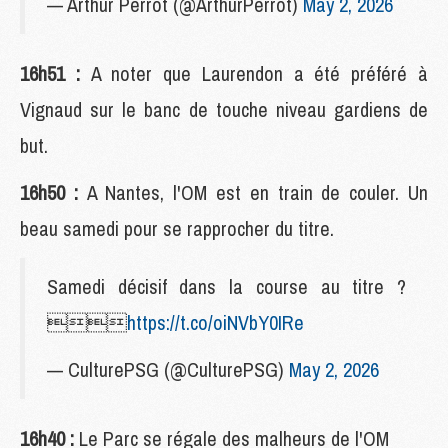
— Arthur Perrot (@ArthurPerrot)
May 2, 2026
16h51 :
A noter que Laurendon a été préféré à
Vignaud sur le banc de touche niveau gardiens de
but.
16h50 :
A Nantes, l'OM est en train de couler. Un
beau samedi pour se rapprocher du titre.
Samedi décisif dans la course au titre ?

https://t.co/oiNVbY0IRe
— CulturePSG (@CulturePSG)
May 2, 2026
16h40 :
Le Parc se régale des malheurs de l'OM