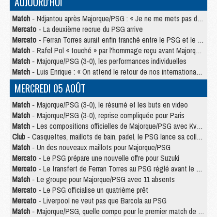
AUJOURD'HUI
Match
- Ndjantou après Majorque/PSG : « Je ne me mets pas de plafond »
Mercato
- La deuxième recrue du PSG arrive
Mercato
- Ferran Torres aurait enfin tranché entre le PSG et le Barça
Match
- Rafel Pol « touché » par l'hommage reçu avant Majorque/PSG
Match
- Majorque/PSG (3-0), les performances individuelles
Match
- Luis Enrique : « On attend le retour de nos internationaux »
MERCREDI 05 AOÛT
Match
- Majorque/PSG (3-0), le résumé et les buts en video
Match
- Majorque/PSG (3-0), reprise compliquée pour Paris
Match
- Les compositions officielles de Majorque/PSG avec Kvara et de nombreux jeunes
Club
- Casquettes, maillots de bain, padel, le PSG lance sa collection été
Match
- Un des nouveaux maillots pour Majorque/PSG
Mercato
- Le PSG prépare une nouvelle offre pour Suzuki
Mercato
- Le transfert de Ferran Torres au PSG réglé avant le 12 août ?
Match
- Le groupe pour Majorque/PSG avec 11 absents
Mercato
- Le PSG officialise un quatrième prêt
Mercato
- Liverpool ne veut pas que Barcola au PSG
Match
- Majorque/PSG, quelle compo pour le premier match de la saison 2026/27 ?