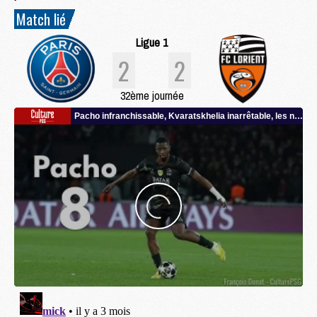
Match lié
Ligue 1
2
2
32ème journée