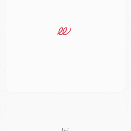
Mercato
- Ferran Torres ne serait pas à vendre, mais...
Europe
- Gros coup dur pour Aston Villa avant de croiser le PSG
DIMANCHE 02 AOÛT
Mercato
- Le transfert de Kolo Muani à la Juventus est officiel
Mercato
- [MAJ] Le PSG a fait une grosse offre à Parme pour Suzuki
Mercato
- Le PSG a envoyé une première offre pour Mika Godts
Club
- Après Pacho, d'autres retours en vue
Mercato
- Changement de dernière minute pour Kolo Muani
SAMEDI 01 AOÛT
Mercato
- L'agent de Mika Godts confirme un accord avec le PSG
Club
- Quels numéros de maillot pour Akliouche et Digne au PSG ?
Match
- Un hommage prévu lors de Brest/PSG
Mercato
- Le PSG et le Barça ont rendez-vous pour Ferran Torres
Mercato
- Guéla Doué dans les listes du PSG
Mercato
- Le transfert de Mika Godts au PSG en bonne voie
VENDREDI 31 JUILLET
Match
- Un diffuseur annoncé pour les deux premiers matchs amicaux du PSG