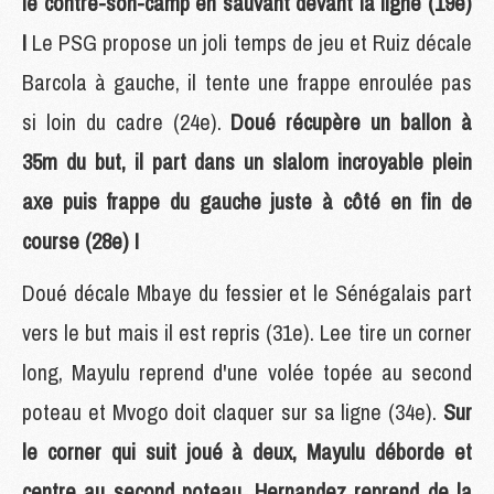
le contre-son-camp en sauvant devant la ligne (19e)
!
Le PSG propose un joli temps de jeu et Ruiz décale
Barcola à gauche, il tente une frappe enroulée pas
si loin du cadre (24e).
Doué récupère un ballon à
35m du but, il part dans un slalom incroyable plein
axe puis frappe du gauche juste à côté en fin de
course (28e) !
Doué décale Mbaye du fessier et le Sénégalais part
vers le but mais il est repris (31e). Lee tire un corner
long, Mayulu reprend d'une volée topée au second
poteau et Mvogo doit claquer sur sa ligne (34e).
Sur
le corner qui suit joué à deux, Mayulu déborde et
centre au second poteau, Hernandez reprend de la