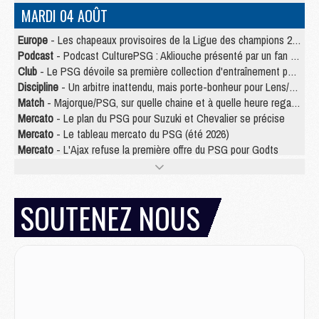
MARDI 04 AOÛT
Europe
- Les chapeaux provisoires de la Ligue des champions 2026/27
Podcast
- Podcast CulturePSG : Akliouche présenté par un fan de Monaco
Club
- Le PSG dévoile sa première collection d'entraînement pour 2026/2027
Discipline
- Un arbitre inattendu, mais porte-bonheur pour Lens/PSG
Match
- Majorque/PSG, sur quelle chaine et à quelle heure regarder le match ?
Mercato
- Le plan du PSG pour Suzuki et Chevalier se précise
Mercato
- Le tableau mercato du PSG (été 2026)
Mercato
- L'Ajax refuse la première offre du PSG pour Godts
Mercato
- Le PSG veut accélérer, Ferran Torres temporise
Mercato
- Liverpool encore très loin du compte pour Barcola
LUNDI 03 AOÛT
SOUTENEZ NOUS
Match
- Podcast CulturePSG : Mercato (Godts, Suzuki, Akliouche, Barcola, etc)
Mercato
- L'Ajax attend bien plus de 45M pour Mika Godts
Club
- Quatre retours importants dans le groupe du PSG, et un plus discret
Mercato
- Ayari file en Ligue 2
Club
- Le PSG s'associe avec un géant de la tech
Mercato
- Vu d'Italie, le transfert de Suzuki au PSG est bien engagé