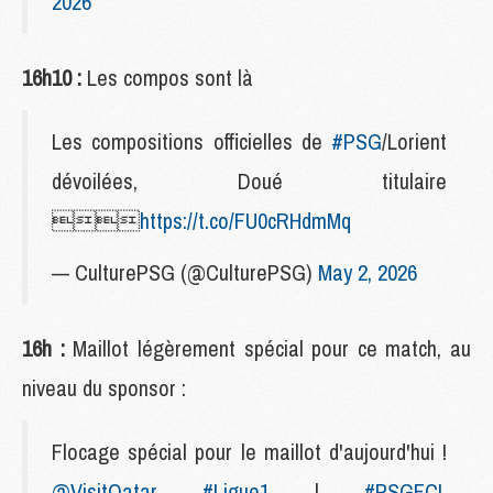
2026
16h10 :
Les compos sont là
Les compositions officielles de
#PSG
/Lorient
dévoilées, Doué titulaire

https://t.co/FU0cRHdmMq
— CulturePSG (@CulturePSG)
May 2, 2026
16h :
Maillot légèrement spécial pour ce match, au
niveau du sponsor :
Flocage spécial pour le maillot d'aujourd'hui !
@VisitQatar
#Ligue1
|
#PSGFCL