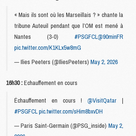
« Mais ils sont où les Marseillais ? » chante la
tribune Auteuil pendant que l’OM est mené à
Nantes (3-0)
#PSGFCL
@90minFR
pic.twitter.com/K1KLx5w8mG
— Ilies Peeters (@IliesPeeters)
May 2, 2026
16h30 :
Echauffement en cours
Échauffement en cours !
@VisitQatar
|
#PSGFCL
pic.twitter.com/sHim8bxvDH
— Paris Saint-Germain (@PSG_inside)
May 2,