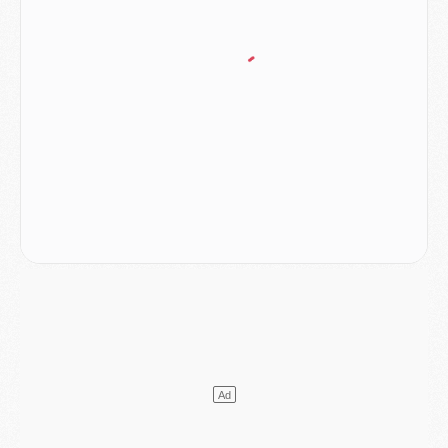
Mercato
- Le plan du PSG pour Suzuki et Chevalier se précise
Mercato
- L'Ajax refuse la première offre du PSG pour Godts
Mercato
- Le PSG veut accélérer, Ferran Torres temporise
Mercato
- Liverpool encore très loin du compte pour Barcola
LUNDI 03 AOÛT
Match
- Podcast CulturePSG : Mercato (Godts, Suzuki, Akliouche, Barcola, etc)
Mercato
- L'Ajax attend bien plus de 45M pour Mika Godts
Club
- Quatre retours importants dans le groupe du PSG, et un plus discret
Mercato
- Ayari file en Ligue 2
Club
- Le PSG s'associe avec un géant de la tech
Mercato
- Vu d'Italie, le transfert de Suzuki au PSG est bien engagé
Mercato
- Ferran Torres ne serait pas à vendre, mais...
Europe
- Gros coup dur pour Aston Villa avant de croiser le PSG
DIMANCHE 02 AOÛT
Mercato
- Le transfert de Kolo Muani à la Juventus est officiel
Mercato
- [MAJ] Le PSG a fait une grosse offre à Parme pour Suzuki
Mercato
- Le PSG a envoyé une première offre pour Mika Godts
Club
- Après Pacho, d'autres retours en vue