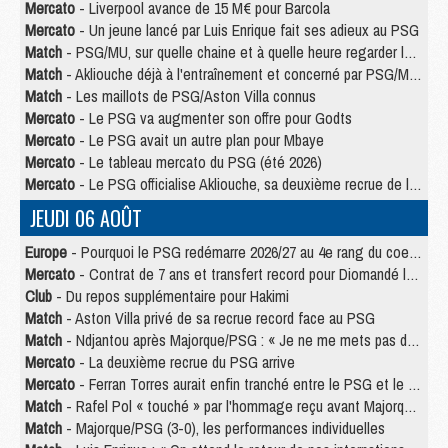
Mercato
- Liverpool avance de 15 M€ pour Barcola
Mercato
- Un jeune lancé par Luis Enrique fait ses adieux au PSG
Match
- PSG/MU, sur quelle chaine et à quelle heure regarder le match ?
Match
- Akliouche déjà à l'entraînement et concerné par PSG/MU ?
Match
- Les maillots de PSG/Aston Villa connus
Mercato
- Le PSG va augmenter son offre pour Godts
Mercato
- Le PSG avait un autre plan pour Mbaye
Mercato
- Le tableau mercato du PSG (été 2026)
Mercato
- Le PSG officialise Akliouche, sa deuxième recrue de l’été
JEUDI 06 AOÛT
Europe
- Pourquoi le PSG redémarre 2026/27 au 4e rang du coefficient UEFA
Mercato
- Contrat de 7 ans et transfert record pour Diomandé loin du PSG
Club
- Du repos supplémentaire pour Hakimi
Match
- Aston Villa privé de sa recrue record face au PSG
Match
- Ndjantou après Majorque/PSG : « Je ne me mets pas de plafond »
Mercato
- La deuxième recrue du PSG arrive
Mercato
- Ferran Torres aurait enfin tranché entre le PSG et le Barça
Match
- Rafel Pol « touché » par l'hommage reçu avant Majorque/PSG
Match
- Majorque/PSG (3-0), les performances individuelles