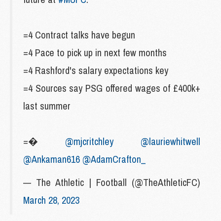
=4 Contract talks have begun
=4 Pace to pick up in next few months
=4 Rashford's salary expectations key
=4 Sources say PSG offered wages of £400k+
last summer
=�
@mjcritchley
@lauriewhitwell
@Ankaman616
@AdamCrafton_
— The Athletic | Football (@TheAthleticFC)
March 28, 2023