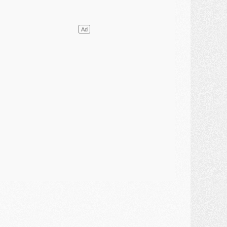
ercato
- [MAJ] Le PSG a fait une grosse offre à Parme pour Suzuki
ercato
- Le PSG a envoyé une première offre pour Mika Godts
lub
- Après Pacho, d'autres retours en vue
ercato
- Changement de dernière minute pour Kolo Muani
SAMEDI 01 AOÛT
ercato
- L'agent de Mika Godts confirme un accord avec le PSG
lub
- Quels numéros de maillot pour Akliouche et Digne au PSG ?
atch
- Un hommage prévu lors de Brest/PSG
ercato
- Le PSG et le Barça ont rendez-vous pour Ferran Torres
ercato
- Guéla Doué dans les listes du PSG
ercato
- Le transfert de Mika Godts au PSG en bonne voie
VENDREDI 31 JUILLET
atch
- Un diffuseur annoncé pour les deux premiers matchs amicaux du PSG
ercato
- Le transfert d'Akliouche au PSG bouclé, le montant se précise
lub
- Un retour majeur dans le groupe du PSG
lub
- [MAJ] Ndjantou et deux jeunes du PSG annoncés dans un tournoi U21
ercato
- L'étonnante piste Suzuki confirmée et onéreuse