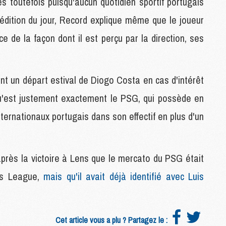
s toutefois puisqu'aucun quotidien sportif portugais
édition du jour, Record explique même que le joueur
S
M
e de la façon dont il est perçu par la direction, ses
C
M
C
M
nt un départ estival de Diogo Costa en cas d'intérêt
M
e qu'est justement exactement le PSG, qui possède en
ternationaux portugais dans son effectif en plus d'un
M
M
M
M
près la victoire à Lens que le mercato du PSG était
M
ns League,
mais qu'il avait déjà identifié avec Luis
M
M
Cet article vous a plu ? Partagez le :
M