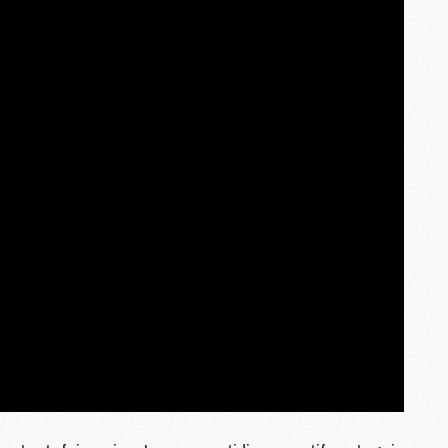
M
M
C
M
M
C
M
M
M
M
M
M
C
C
M