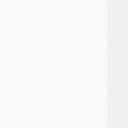
JEUDI 30 JUILLET
élections
- Ancelotti fait le ménage au Brésil mais veut garder Marquinhos
ercato
- Le statu quo du milieu du PSG se précise
lub
- Le PSG plutôt que la FIFA pour Al-Khelaïfi, poussé par l'UEFA ?
ercato
- Le PSG presserait Ferran Torres de se décider, deux pistes de secours
lub
- Déguisements, shopping, double scouting, Luis Campos dévoile ses méthodes
ercato
- Kroupi retiré du mercato
ercato
- Enfin une avancée dans le transfert d'Akliouche
MERCREDI 29 JUILLET
ercato
- Ferran Torres priorité du PSG, mais ouvert à tout
ercato
- Première offre de Liverpool en approche pour Barcola
ercato
- Le montant du transfert de Kolo Muani se précise, la formule aussi
ercato
- Kolo Muani attendu en Italie, son transfert débloqué
ercato
- Monaco a encore repoussé une offre du PSG pour Akliouche
ercato
- Liverpool presque d'accord avec Barcola, le PSG pas du tout
ercato
- Moment décisif pour le transfert de Kolo Muani
MARDI 28 JUILLET
ercato
- Des intermédiaires ont tenté de relancer Diomande au PSG