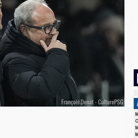
M
C
M
M