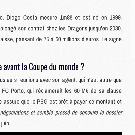
P
C
D
ise, Diogo Costa mesure 1m86 et est né en 1999,
M
M
rolongé son contrat chez les Dragons jusqu'en 2030,
M
baisse, passant de 75 à 60 millions d'euros. Le signe
M
M
a avant la Coupe du monde ?
M
M
usieurs réunions avec son agent, qui n'est autre que
C
M
u FC Porto, qui réclamerait les 60 M€ de sa clause
C
urce assure que le PSG est prêt à payer ce montant et
M
M
 négociations et semble pressé de conclure le dossier
E
juin.
M