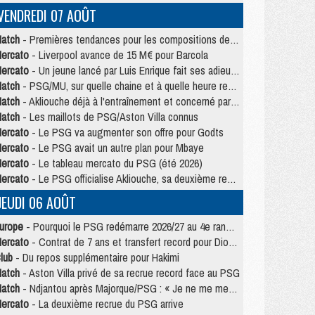
VENDREDI 07 AOÛT
atch
- Premières tendances pour les compositions de PSG/MU
ercato
- Liverpool avance de 15 M€ pour Barcola
ercato
- Un jeune lancé par Luis Enrique fait ses adieux au PSG
atch
- PSG/MU, sur quelle chaine et à quelle heure regarder le match ?
atch
- Akliouche déjà à l'entraînement et concerné par PSG/MU ?
atch
- Les maillots de PSG/Aston Villa connus
ercato
- Le PSG va augmenter son offre pour Godts
ercato
- Le PSG avait un autre plan pour Mbaye
ercato
- Le tableau mercato du PSG (été 2026)
ercato
- Le PSG officialise Akliouche, sa deuxième recrue de l’été
JEUDI 06 AOÛT
urope
- Pourquoi le PSG redémarre 2026/27 au 4e rang du coefficient UEFA
ercato
- Contrat de 7 ans et transfert record pour Diomandé loin du PSG
lub
- Du repos supplémentaire pour Hakimi
atch
- Aston Villa privé de sa recrue record face au PSG
atch
- Ndjantou après Majorque/PSG : « Je ne me mets pas de plafond »
ercato
- La deuxième recrue du PSG arrive