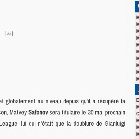
M
M
M
M
M
M
M
M
M
M
E
et globalement au niveau depuis qu'il a récupéré la
M
son, Matvey
Safonov
sera titulaire le 30 mai prochain
C
M
eague, lui qui n'était que la doublure de Gianluigi
M
M