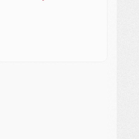
odcast
- Podcast CulturePSG : Akliouche présenté par un fan de Monaco
lub
- Le PSG dévoile sa première collection d'entraînement pour 2026/2027
iscipline
- Un arbitre inattendu, mais porte-bonheur pour Lens/PSG
atch
- Majorque/PSG, sur quelle chaine et à quelle heure regarder le match ?
ercato
- Le plan du PSG pour Suzuki et Chevalier se précise
ercato
- L'Ajax refuse la première offre du PSG pour Godts
ercato
- Le PSG veut accélérer, Ferran Torres temporise
ercato
- Liverpool encore très loin du compte pour Barcola
LUNDI 03 AOÛT
atch
- Podcast CulturePSG : Mercato (Godts, Suzuki, Akliouche, Barcola, etc)
ercato
- L'Ajax attend bien plus de 45M pour Mika Godts
lub
- Quatre retours importants dans le groupe du PSG, et un plus discret
ercato
- Ayari file en Ligue 2
lub
- Le PSG s'associe avec un géant de la tech
ercato
- Vu d'Italie, le transfert de Suzuki au PSG est bien engagé
ercato
- Ferran Torres ne serait pas à vendre, mais...
urope
- Gros coup dur pour Aston Villa avant de croiser le PSG
DIMANCHE 02 AOÛT
ercato
- Le transfert de Kolo Muani à la Juventus est officiel