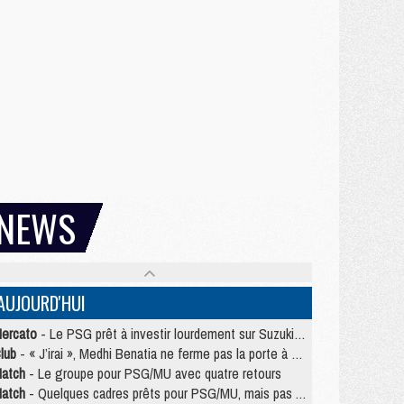
NEWS
AUJOURD'HUI
ercato
- Le PSG prêt à investir lourdement sur Suzuki malgré Safonov et Chevalier
lub
- « J’irai », Medhi Benatia ne ferme pas la porte à une arrivée au PSG
atch
- Le groupe pour PSG/MU avec quatre retours
atch
- Quelques cadres prêts pour PSG/MU, mais pas Akliouche ?