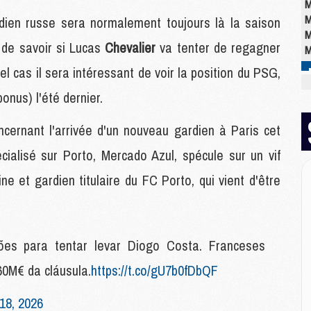
M
M
dien russe sera normalement toujours là la saison
M
 de savoir si Lucas
Chevalier
va tenter de regagner
M
uel cas il sera intéressant de voir la position du PSG,
bonus) l'été dernier.
M
M
M
ncernant l'arrivée d'un nouveau gardien à Paris cet
C
cialisé sur Porto, Mercado Azul, spécule sur un vif
M
M
aine et gardien titulaire du FC Porto, qui vient d'être
M
M
M
M
iões para tentar levar Diogo Costa. Franceses
M
60M€ da cláusula.
https://t.co/gU7b0fDbQF
E
18, 2026