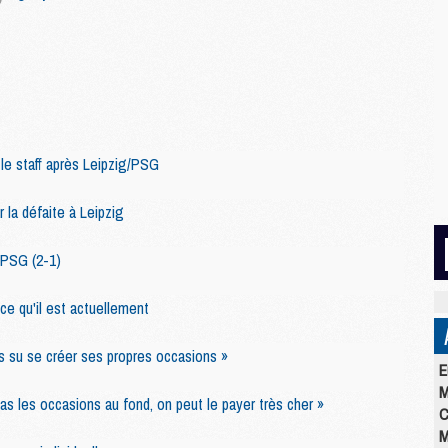
 le staff après Leipzig/PSG
 la défaite à Leipzig
/PSG (2-1)
ce qu'il est actuellement
 su se créer ses propres occasions »
E
M
as les occasions au fond, on peut le payer très cher »
C
M