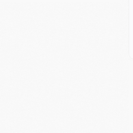
E
M
M
M
C
M
M
C
M
M
M
M
M
M
C