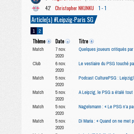
42'
Christopher
NKUNKU
1 - 1
Article(s) #Leipzig-Paris SG
1
2
Thème
Date
Titre
Match
7 nov.
Quelques joueurs critiqués par
2020
Club
6 nov.
Le vestiaire du PSG touché par
2020
Match
5 nov.
Podcast CulturePSG : Leipzig
2020
Match
5 nov.
A Leipzig, le PSG a étalé tout 
2020
Match
5 nov.
Nagelsmann : « Le PSG n’a pas
2020
Match
5 nov.
Di Maria : « Quand on ne met p
2020