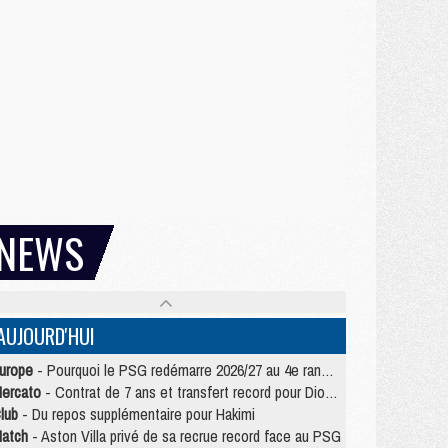
NEWS
AUJOURD'HUI
urope
- Pourquoi le PSG redémarre 2026/27 au 4e rang du coefficient UEFA
ercato
- Contrat de 7 ans et transfert record pour Diomandé loin du PSG
lub
- Du repos supplémentaire pour Hakimi
atch
- Aston Villa privé de sa recrue record face au PSG