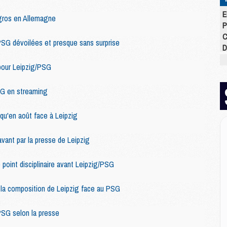
E
 gros en Allemagne
P
C
SG dévoilées et presque sans surprise
D
M
pour Leipzig/PSG
M
M
G en streaming
M
M
M
u'en août face à Leipzig
avant par la presse de Leipzig
M
M
 point disciplinaire avant Leipzig/PSG
C
M
 la composition de Leipzig face au PSG
C
M
PSG selon la presse
M