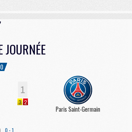
E JOURNÉE
00
1
3
2
Paris Saint-Germain
)
0 - 1