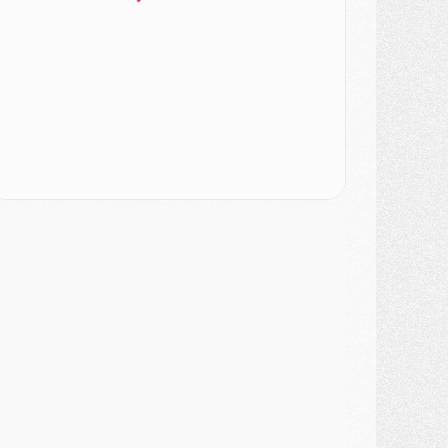
urope
- Gros coup dur pour Aston Villa avant de croiser le PSG
DIMANCHE 02 AOÛT
ercato
- Le transfert de Kolo Muani à la Juventus est officiel
ercato
- [MAJ] Le PSG a fait une grosse offre à Parme pour Suzuki
ercato
- Le PSG a envoyé une première offre pour Mika Godts
lub
- Après Pacho, d'autres retours en vue
ercato
- Changement de dernière minute pour Kolo Muani
SAMEDI 01 AOÛT
ercato
- L'agent de Mika Godts confirme un accord avec le PSG
lub
- Quels numéros de maillot pour Akliouche et Digne au PSG ?
atch
- Un hommage prévu lors de Brest/PSG
ercato
- Le PSG et le Barça ont rendez-vous pour Ferran Torres
ercato
- Guéla Doué dans les listes du PSG
ercato
- Le transfert de Mika Godts au PSG en bonne voie
VENDREDI 31 JUILLET
atch
- Un diffuseur annoncé pour les deux premiers matchs amicaux du PSG
ercato
- Le transfert d'Akliouche au PSG bouclé, le montant se précise
lub
- Un retour majeur dans le groupe du PSG