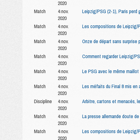
2020
Match
4 nov.
Leipzig/PSG (2-1), Paris perd
2020
Match
4 nov.
Les compositions de Leipzig/P
2020
Match
4 nov.
Onze de départ sans surprise 
2020
Match
4 nov.
Comment regarder Leipzig/PS
2020
Match
4 nov.
Le PSG avec le même maillot q
2020
Match
4 nov.
Les méfaits du Final 8 mis en 
2020
Discipline
4 nov.
Arbitre, cartons et menacés, le
2020
Match
4 nov.
La presse allemande doute de
2020
Match
4 nov.
Les compositions de Leipzig/
2020