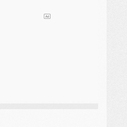
lub
- [MAJ] Ndjantou et deux jeunes du PSG annoncés dans un tournoi U21
ercato
- L'étonnante piste Suzuki confirmée et onéreuse
JEUDI 30 JUILLET
élections
- Ancelotti fait le ménage au Brésil mais veut garder Marquinhos
ercato
- Le statu quo du milieu du PSG se précise
lub
- Le PSG plutôt que la FIFA pour Al-Khelaïfi, poussé par l'UEFA ?
ercato
- Le PSG presserait Ferran Torres de se décider, deux pistes de secours
lub
- Déguisements, shopping, double scouting, Luis Campos dévoile ses méthodes
ercato
- Kroupi retiré du mercato
ercato
- Enfin une avancée dans le transfert d'Akliouche
MERCREDI 29 JUILLET
ercato
- Ferran Torres priorité du PSG, mais ouvert à tout
ercato
- Première offre de Liverpool en approche pour Barcola
ercato
- Le montant du transfert de Kolo Muani se précise, la formule aussi
ercato
- Kolo Muani attendu en Italie, son transfert débloqué
ercato
- Monaco a encore repoussé une offre du PSG pour Akliouche
ercato
- Liverpool presque d'accord avec Barcola, le PSG pas du tout
ercato
- Moment décisif pour le transfert de Kolo Muani