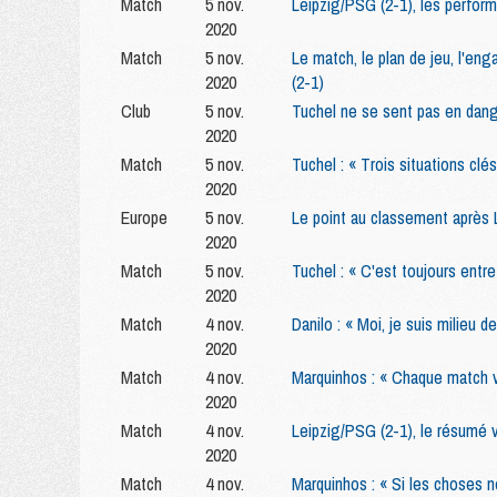
Match
5 nov.
Leipzig/PSG (2-1), les perform
2020
Match
5 nov.
Le match, le plan de jeu, l'en
2020
(2-1)
Club
5 nov.
Tuchel ne se sent pas en dang
2020
Match
5 nov.
Tuchel : « Trois situations clés
2020
Europe
5 nov.
Le point au classement après
2020
Match
5 nov.
Tuchel : « C'est toujours entr
2020
Match
4 nov.
Danilo : « Moi, je suis milieu de
2020
Match
4 nov.
Marquinhos : « Chaque match v
2020
Match
4 nov.
Leipzig/PSG (2-1), le résumé 
2020
Match
4 nov.
Marquinhos : « Si les choses n