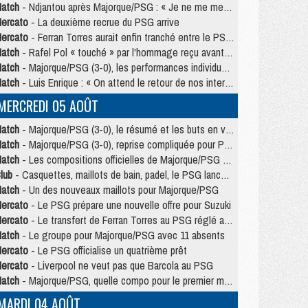
atch
- Ndjantou après Majorque/PSG : « Je ne me mets pas de plafond »
ercato
- La deuxième recrue du PSG arrive
ercato
- Ferran Torres aurait enfin tranché entre le PSG et le Barça
atch
- Rafel Pol « touché » par l'hommage reçu avant Majorque/PSG
atch
- Majorque/PSG (3-0), les performances individuelles
atch
- Luis Enrique : « On attend le retour de nos internationaux »
MERCREDI 05 AOÛT
atch
- Majorque/PSG (3-0), le résumé et les buts en video
atch
- Majorque/PSG (3-0), reprise compliquée pour Paris
atch
- Les compositions officielles de Majorque/PSG avec Kvara et de nombreux jeunes
lub
- Casquettes, maillots de bain, padel, le PSG lance sa collection été
atch
- Un des nouveaux maillots pour Majorque/PSG
ercato
- Le PSG prépare une nouvelle offre pour Suzuki
ercato
- Le transfert de Ferran Torres au PSG réglé avant le 12 août ?
atch
- Le groupe pour Majorque/PSG avec 11 absents
ercato
- Le PSG officialise un quatrième prêt
ercato
- Liverpool ne veut pas que Barcola au PSG
atch
- Majorque/PSG, quelle compo pour le premier match de la saison 2026/27 ?
MARDI 04 AOÛT