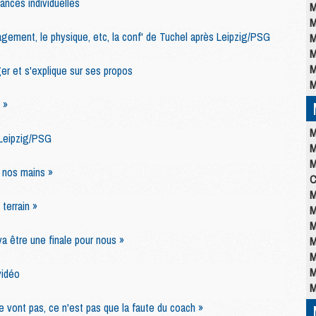
ances individuelles
M
M
gagement, le physique, etc, la conf' de Tuchel après Leipzig/PSG
M
M
M
er et s'explique sur ses propos
M
 »
M
 Leipzig/PSG
M
M
e nos mains »
C
M
 terrain »
M
M
a être une finale pour nous »
M
M
M
vidéo
M
e vont pas, ce n'est pas que la faute du coach »