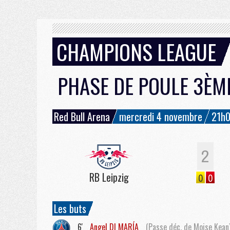
CHAMPIONS LEAGUE
PHASE DE POULE 3ÈM
Red Bull Arena
mercredi 4 novembre
21h
2
RB Leipzig
0
0
Les buts
6'
Angel
DI MARÍA
(Passe déc. de Moise Kean