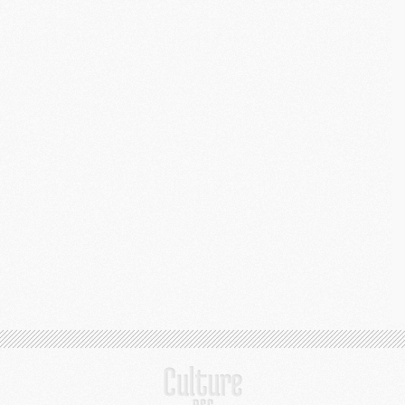
C
M
S
M
C
M
C
M
M
M
M
M
M
M
M
M