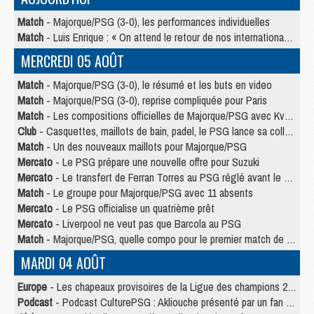
Match
- Majorque/PSG (3-0), les performances individuelles
Match
- Luis Enrique : « On attend le retour de nos internationaux »
MERCREDI 05 AOÛT
Match
- Majorque/PSG (3-0), le résumé et les buts en video
Match
- Majorque/PSG (3-0), reprise compliquée pour Paris
Match
- Les compositions officielles de Majorque/PSG avec Kvara et de nombreux jeunes
Club
- Casquettes, maillots de bain, padel, le PSG lance sa collection été
Match
- Un des nouveaux maillots pour Majorque/PSG
Mercato
- Le PSG prépare une nouvelle offre pour Suzuki
Mercato
- Le transfert de Ferran Torres au PSG réglé avant le 12 août ?
Match
- Le groupe pour Majorque/PSG avec 11 absents
Mercato
- Le PSG officialise un quatrième prêt
Mercato
- Liverpool ne veut pas que Barcola au PSG
Match
- Majorque/PSG, quelle compo pour le premier match de la saison 2026/27 ?
MARDI 04 AOÛT
Europe
- Les chapeaux provisoires de la Ligue des champions 2026/27
Podcast
- Podcast CulturePSG : Akliouche présenté par un fan de Monaco