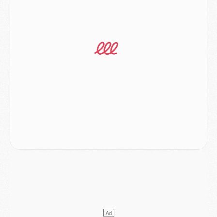
Mercato
- Le transfert de Kolo Muani à la Juventus est officiel
Mercato
- [MAJ] Le PSG a fait une grosse offre à Parme pour Suzuki
Mercato
- Le PSG a envoyé une première offre pour Mika Godts
Club
- Après Pacho, d'autres retours en vue
Mercato
- Changement de dernière minute pour Kolo Muani
SAMEDI 01 AOÛT
Mercato
- L'agent de Mika Godts confirme un accord avec le PSG
Club
- Quels numéros de maillot pour Akliouche et Digne au PSG ?
Match
- Un hommage prévu lors de Brest/PSG
Mercato
- Le PSG et le Barça ont rendez-vous pour Ferran Torres
Mercato
- Guéla Doué dans les listes du PSG
Mercato
- Le transfert de Mika Godts au PSG en bonne voie
VENDREDI 31 JUILLET
Match
- Un diffuseur annoncé pour les deux premiers matchs amicaux du PSG
Mercato
- Le transfert d'Akliouche au PSG bouclé, le montant se précise
Club
- Un retour majeur dans le groupe du PSG
Club
- [MAJ] Ndjantou et deux jeunes du PSG annoncés dans un tournoi U21
Mercato
- L'étonnante piste Suzuki confirmée et onéreuse