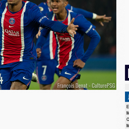
E
M
C
M