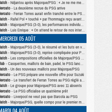
atch
- Ndjantou après Majorque/PSG : « Je ne me mets pas de plafond »
ercato
- La deuxième recrue du PSG arrive
ercato
- Ferran Torres aurait enfin tranché entre le PSG et le Barça
atch
- Rafel Pol « touché » par l'hommage reçu avant Majorque/PSG
atch
- Majorque/PSG (3-0), les performances individuelles
atch
- Luis Enrique : « On attend le retour de nos internationaux »
MERCREDI 05 AOÛT
atch
- Majorque/PSG (3-0), le résumé et les buts en video
atch
- Majorque/PSG (3-0), reprise compliquée pour Paris
atch
- Les compositions officielles de Majorque/PSG avec Kvara et de nombreux jeunes
lub
- Casquettes, maillots de bain, padel, le PSG lance sa collection été
atch
- Un des nouveaux maillots pour Majorque/PSG
ercato
- Le PSG prépare une nouvelle offre pour Suzuki
ercato
- Le transfert de Ferran Torres au PSG réglé avant le 12 août ?
atch
- Le groupe pour Majorque/PSG avec 11 absents
ercato
- Le PSG officialise un quatrième prêt
ercato
- Liverpool ne veut pas que Barcola au PSG
atch
- Majorque/PSG, quelle compo pour le premier match de la saison 2026/27 ?
MARDI 04 AOÛT