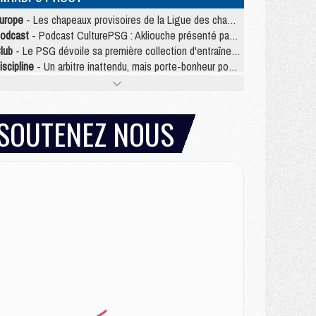
urope
- Les chapeaux provisoires de la Ligue des champions 2026/27
odcast
- Podcast CulturePSG : Akliouche présenté par un fan de Monaco
lub
- Le PSG dévoile sa première collection d'entraînement pour 2026/2027
iscipline
- Un arbitre inattendu, mais porte-bonheur pour Lens/PSG
atch
- Majorque/PSG, sur quelle chaine et à quelle heure regarder le match ?
ercato
- Le plan du PSG pour Suzuki et Chevalier se précise
ercato
- Le tableau mercato du PSG (été 2026)
SOUTENEZ NOUS
ercato
- L'Ajax refuse la première offre du PSG pour Godts
ercato
- Le PSG veut accélérer, Ferran Torres temporise
ercato
- Liverpool encore très loin du compte pour Barcola
LUNDI 03 AOÛT
atch
- Podcast CulturePSG : Mercato (Godts, Suzuki, Akliouche, Barcola, etc)
ercato
- L'Ajax attend bien plus de 45M pour Mika Godts
lub
- Quatre retours importants dans le groupe du PSG, et un plus discret
ercato
- Ayari file en Ligue 2
lub
- Le PSG s'associe avec un géant de la tech
ercato
- Vu d'Italie, le transfert de Suzuki au PSG est bien engagé
ercato
- Ferran Torres ne serait pas à vendre, mais...