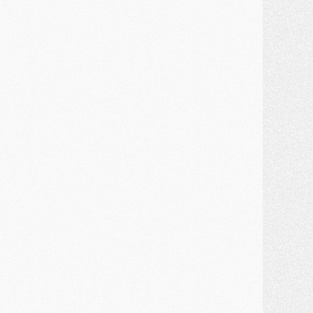
MARDI 28 JUILLET
ercato
- Des intermédiaires ont tenté de relancer Diomande au PSG
lub
- Au moins neuf jeunes conviés à l'entraînement des pros
ercato
- Une partie du communiqué du PSG sur Diomande expliquée
ercato
- Barcola futur plus gros transfert de l'été ?
ormation
- Retour sur la saison des U17 du PSG en 7 chiffres clés
lub
- Le PSG connaît ses premiers matches de septembre
ercato
- Un troisième prêt bouclé par le PSG
LUNDI 27 JUILLET
odcast
- Podcast CulturePSG à 22h : Mercato (Barcola, Diomande, etc)
ercato
- La prolongation de Dembélé au PSG dans la dernière ligne droite
lub
- Le PSG a fait sa reprise avec... 9 joueurs
és. sociaux
- Les Portugais du PSG réunis pendant leurs vacances
ercato
- Le PSG avance sur la piste Suzuki
ercato
- Après Digne, un autre défenseur en approche au PSG ?
lub
- Une petite quinzaine de joueurs attendus pour la reprise de l'entraînement du PSG
DIMANCHE 26 JUILLET