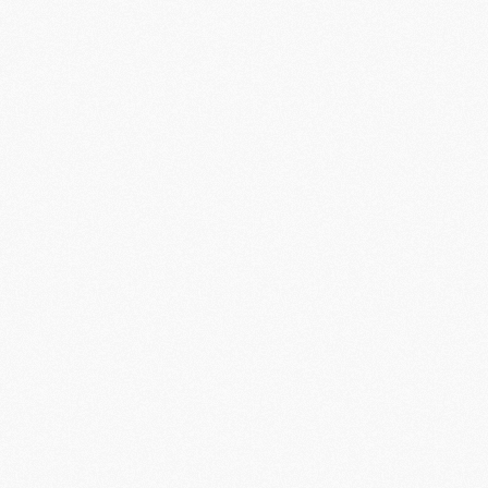
M
C
M
M
F
C
M
P
M
C
R
M
M
C