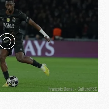
C
M
S
M
C
M
C
M
M
M
M
M
M
M
M
M