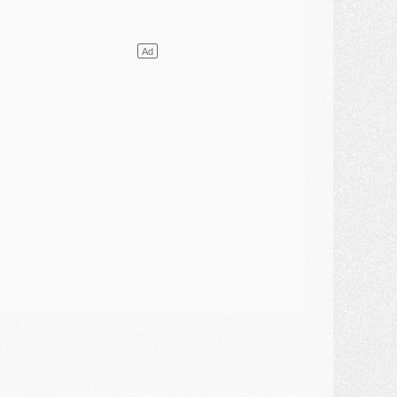
lub
- [MAJ] Ndjantou et deux jeunes du PSG annoncés dans un tournoi U21
ercato
- L'étonnante piste Suzuki confirmée et onéreuse
JEUDI 30 JUILLET
élections
- Ancelotti fait le ménage au Brésil mais veut garder Marquinhos
ercato
- Le statu quo du milieu du PSG se précise
lub
- Le PSG plutôt que la FIFA pour Al-Khelaïfi, poussé par l'UEFA ?
ercato
- Le PSG presserait Ferran Torres de se décider, deux pistes de secours
lub
- Déguisements, shopping, double scouting, Luis Campos dévoile ses méthodes
ercato
- Kroupi retiré du mercato
ercato
- Enfin une avancée dans le transfert d'Akliouche
MERCREDI 29 JUILLET
ercato
- Ferran Torres priorité du PSG, mais ouvert à tout
ercato
- Première offre de Liverpool en approche pour Barcola
ercato
- Le montant du transfert de Kolo Muani se précise, la formule aussi
ercato
- Kolo Muani attendu en Italie, son transfert débloqué
ercato
- Monaco a encore repoussé une offre du PSG pour Akliouche
ercato
- Liverpool presque d'accord avec Barcola, le PSG pas du tout
ercato
- Moment décisif pour le transfert de Kolo Muani