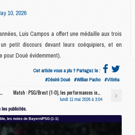
E
ay 10, 2026
M
M
années, Luis Campos a offert une médaille aux trois
M
C
un petit discours devant leurs coéquipiers, et en
M
mme pour Doué évidemment).
M
Cet article vous a plu ? Partagez le :
C
#Désiré Doué
#Willian Pacho
#Vitinha
M
M
ciaux : Safonov s'est bien amusé pendant PSG/Brest (1-0)
Match : PSG/Brest (1-0), les performances individuelles
M
lundi 11 mai 2026 à 3:04
M
les publicités.
M
M
C