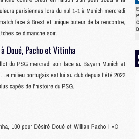
E
uleurs parisiennes lors du nul 1-1 à Munich mercredi
P
atch face à Brest et unique buteur de la rencontre,
C
D
atches ce dimanche soir.
M
M
à Doué, Pacho et Vitinha
M
M
illot du PSG mercredi soir face au Bayern Munich et
M
M
 Le milieu portugais est lui au club depuis l'été 2022
plus capés de l'histoire du PSG.
M
M
C
M
C
M
nha, 100 pour Désiré Doué et Willian Pacho ! =O
M