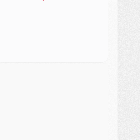
urope
- Gros coup dur pour Aston Villa avant de croiser le PSG
DIMANCHE 02 AOÛT
ercato
- Le transfert de Kolo Muani à la Juventus est officiel
ercato
- [MAJ] Le PSG a fait une grosse offre à Parme pour Suzuki
ercato
- Le PSG a envoyé une première offre pour Mika Godts
lub
- Après Pacho, d'autres retours en vue
ercato
- Changement de dernière minute pour Kolo Muani
SAMEDI 01 AOÛT
ercato
- L'agent de Mika Godts confirme un accord avec le PSG
lub
- Quels numéros de maillot pour Akliouche et Digne au PSG ?
atch
- Un hommage prévu lors de Brest/PSG
ercato
- Le PSG et le Barça ont rendez-vous pour Ferran Torres
ercato
- Guéla Doué dans les listes du PSG
ercato
- Le transfert de Mika Godts au PSG en bonne voie
VENDREDI 31 JUILLET
atch
- Un diffuseur annoncé pour les deux premiers matchs amicaux du PSG
ercato
- Le transfert d'Akliouche au PSG bouclé, le montant se précise
lub
- Un retour majeur dans le groupe du PSG