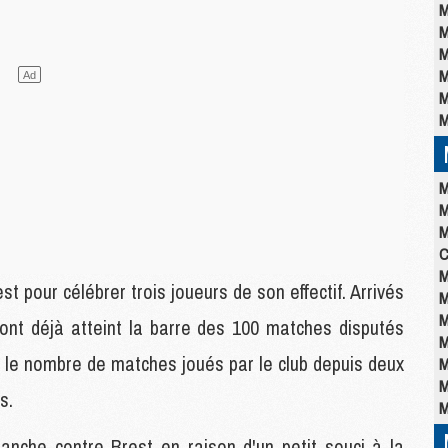
M
M
M
M
M
M
M
M
M
C
M
t pour célébrer trois joueurs de son effectif. Arrivés
M
M
ont déjà atteint la barre des 100 matches disputés
M
ur le nombre de matches joués par le club depuis deux
M
M
s.
M
manche contre Brest en raison d'un petit souci à la