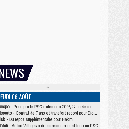
NEWS
JEUDI 06 AOÛT
urope
- Pourquoi le PSG redémarre 2026/27 au 4e rang du coefficient UEFA
ercato
- Contrat de 7 ans et transfert record pour Diomandé loin du PSG
lub
- Du repos supplémentaire pour Hakimi
atch
- Aston Villa privé de sa recrue record face au PSG