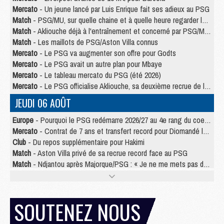
Mercato
- Un jeune lancé par Luis Enrique fait ses adieux au PSG
Match
- PSG/MU, sur quelle chaine et à quelle heure regarder le match ?
Match
- Akliouche déjà à l'entraînement et concerné par PSG/MU ?
Match
- Les maillots de PSG/Aston Villa connus
Mercato
- Le PSG va augmenter son offre pour Godts
Mercato
- Le PSG avait un autre plan pour Mbaye
Mercato
- Le tableau mercato du PSG (été 2026)
Mercato
- Le PSG officialise Akliouche, sa deuxième recrue de l’été
JEUDI 06 AOÛT
Europe
- Pourquoi le PSG redémarre 2026/27 au 4e rang du coefficient UEFA
Mercato
- Contrat de 7 ans et transfert record pour Diomandé loin du PSG
Club
- Du repos supplémentaire pour Hakimi
Match
- Aston Villa privé de sa recrue record face au PSG
Match
- Ndjantou après Majorque/PSG : « Je ne me mets pas de plafond »
Mercato
- La deuxième recrue du PSG arrive
Mercato
- Ferran Torres aurait enfin tranché entre le PSG et le Barça
Match
- Rafel Pol « touché » par l'hommage reçu avant Majorque/PSG
SOUTENEZ NOUS
Match
- Majorque/PSG (3-0), les performances individuelles
Match
- Luis Enrique : « On attend le retour de nos internationaux »