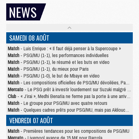
NEWS
SAMEDI 08 AOÛT
Match
- Luis Enrique : « Il faut déjà penser à la Supercoupe »
Match
- PSG/MU (1-1), les performances individuelles
Match
- PSG/MU (1-1), le résumé et les buts en video
Match
- PSG/MU (1-1), du mieux pour Paris
Match
- PSG/MU (1-0), le but de Mbaye en video
Match
- Les compositions officielles de PSG/MU dévoilées, Pacho titulaire
Mercato
- Le PSG prêt à investir lourdement sur Suzuki malgré Safonov et Chevalier
Club
- « J’irai », Medhi Benatia ne ferme pas la porte à une arrivée au PSG
Match
- Le groupe pour PSG/MU avec quatre retours
Match
- Quelques cadres prêts pour PSG/MU, mais pas Akliouche ?
VENDREDI 07 AOÛT
Match
- Premières tendances pour les compositions de PSG/MU
Mercato
- Liverpool avance de 15 M€ pour Barcola