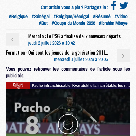
Cet article vous a plu ? Partagez le :
#Belgique
#Sénégal
#Belgique/Sénégal
#Résumé
#Video
#But
#Coupe du Monde 2026
#Ibrahim Mbaye
Mercato : Le PSG a finalisé deux nouveaux départs
jeudi 2 juillet 2026 à 10:42
Formation : Qui sont les jeunes de la génération 2011 qui intègrent le centre de formation du PSG
mercredi 1 juillet 2026 à 20:05
Vous pouvez retrouver les commentaires de l'article sous les
publicités.