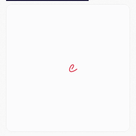
MERCREDI 05 AOÛT
Match
- Majorque/PSG (3-0), le résumé et les buts en video
Match
- Majorque/PSG (3-0), reprise compliquée pour Paris
Match
- Les compositions officielles de Majorque/PSG avec Kvara et de nombreux jeunes
Club
- Casquettes, maillots de bain, padel, le PSG lance sa collection été
Match
- Un des nouveaux maillots pour Majorque/PSG
Mercato
- Le PSG prépare une nouvelle offre pour Suzuki
Mercato
- Le transfert de Ferran Torres au PSG réglé avant le 12 août ?
Match
- Le groupe pour Majorque/PSG avec 11 absents
Mercato
- Le PSG officialise un quatrième prêt
Mercato
- Liverpool ne veut pas que Barcola au PSG
Match
- Majorque/PSG, quelle compo pour le premier match de la saison 2026/27 ?
MARDI 04 AOÛT
Europe
- Les chapeaux provisoires de la Ligue des champions 2026/27
Podcast
- Podcast CulturePSG : Akliouche présenté par un fan de Monaco
Club
- Le PSG dévoile sa première collection d'entraînement pour 2026/2027
Discipline
- Un arbitre inattendu, mais porte-bonheur pour Lens/PSG
Match
- Majorque/PSG, sur quelle chaine et à quelle heure regarder le match ?