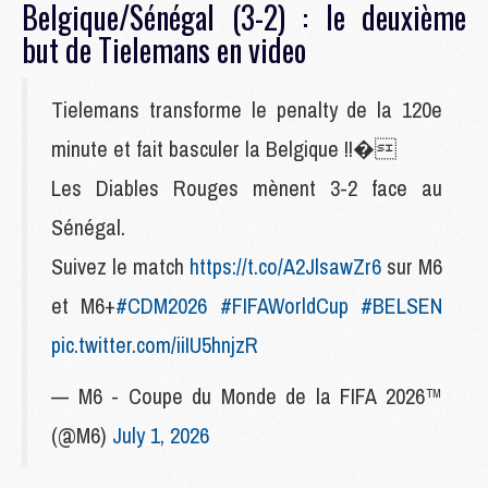
Belgique/Sénégal (3-2) : le deuxième
but de Tielemans en video
Tielemans transforme le penalty de la 120e
minute et fait basculer la Belgique !!�
Les Diables Rouges mènent 3-2 face au
Sénégal.
Suivez le match
https://t.co/A2JlsawZr6
sur M6
et M6+
#CDM2026
#FIFAWorldCup
#BELSEN
pic.twitter.com/iiIU5hnjzR
— M6 - Coupe du Monde de la FIFA 2026™
(@M6)
July 1, 2026