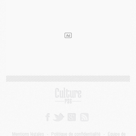
Mercato
- Le plan du PSG pour Suzuki et Chevalier se précise
Mercato
- L'Ajax refuse la première offre du PSG pour Godts
Mercato
- Le PSG veut accélérer, Ferran Torres temporise
Mercato
- Liverpool encore très loin du compte pour Barcola
LUNDI 03 AOÛT
Match
- Podcast CulturePSG : Mercato (Godts, Suzuki, Akliouche, Barcola, etc)
Mercato
- L'Ajax attend bien plus de 45M pour Mika Godts
Club
- Quatre retours importants dans le groupe du PSG, et un plus discret
Mercato
- Ayari file en Ligue 2
Club
- Le PSG s'associe avec un géant de la tech
Mercato
- Vu d'Italie, le transfert de Suzuki au PSG est bien engagé
Mercato
- Ferran Torres ne serait pas à vendre, mais...
Europe
- Gros coup dur pour Aston Villa avant de croiser le PSG
DIMANCHE 02 AOÛT
Mercato
- Le transfert de Kolo Muani à la Juventus est officiel
Mercato
- [MAJ] Le PSG a fait une grosse offre à Parme pour Suzuki
Mercato
- Le PSG a envoyé une première offre pour Mika Godts
Club
- Après Pacho, d'autres retours en vue
Mentions légales
-
Politique de confidentialité
-
Équipe de