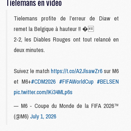
Tielemans en video
Tielemans profite de l’erreur de Diaw et
remet la Belgique à hauteur !! �
2-2, les Diables Rouges ont tout relancé en
deux minutes.
Suivez le match
https://t.co/A2JlsawZr6
sur M6
et M6+
#CDM2026
#FIFAWorldCup
#BELSEN
pic.twitter.com/IKi34MLp6s
— M6 - Coupe du Monde de la FIFA 2026™
(@M6)
July 1, 2026