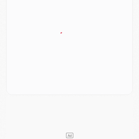
Match
- Un des nouveaux maillots pour Majorque/PSG
Mercato
- Le PSG prépare une nouvelle offre pour Suzuki
Mercato
- Le transfert de Ferran Torres au PSG réglé avant le 12 août ?
Match
- Le groupe pour Majorque/PSG avec 11 absents
Mercato
- Le PSG officialise un quatrième prêt
Mercato
- Liverpool ne veut pas que Barcola au PSG
Match
- Majorque/PSG, quelle compo pour le premier match de la saison 2026/27 ?
MARDI 04 AOÛT
Europe
- Les chapeaux provisoires de la Ligue des champions 2026/27
Podcast
- Podcast CulturePSG : Akliouche présenté par un fan de Monaco
Club
- Le PSG dévoile sa première collection d'entraînement pour 2026/2027
Discipline
- Un arbitre inattendu, mais porte-bonheur pour Lens/PSG
Match
- Majorque/PSG, sur quelle chaine et à quelle heure regarder le match ?
Mercato
- Le plan du PSG pour Suzuki et Chevalier se précise
Mercato
- L'Ajax refuse la première offre du PSG pour Godts
Mercato
- Le PSG veut accélérer, Ferran Torres temporise
Mercato
- Liverpool encore très loin du compte pour Barcola
LUNDI 03 AOÛT