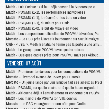
Match
- Luis Enrique : « Il faut déjà penser à la Supercoupe »
Match
- PSG/MU (1-1), les performances individuelles
Match
- PSG/MU (1-1), le résumé et les buts en video
Match
- PSG/MU (1-1), du mieux pour Paris
Match
- PSG/MU (1-0), le but de Mbaye en video
Match
- Les compositions officielles de PSG/MU dévoilées, Pacho titulaire
Mercato
- Le PSG prêt à investir lourdement sur Suzuki malgré Safonov et Chevalier
Club
- « J’irai », Medhi Benatia ne ferme pas la porte à une arrivée au PSG
Match
- Le groupe pour PSG/MU avec quatre retours
Match
- Quelques cadres prêts pour PSG/MU, mais pas Akliouche ?
VENDREDI 07 AOÛT
Match
- Premières tendances pour les compositions de PSG/MU
Mercato
- Liverpool avance de 15 M€ pour Barcola
Mercato
- Un jeune lancé par Luis Enrique fait ses adieux au PSG
Match
- PSG/MU, sur quelle chaine et à quelle heure regarder le match ?
Match
- Akliouche déjà à l'entraînement et concerné par PSG/MU ?
Match
- Les maillots de PSG/Aston Villa connus
Mercato
- Le PSG va augmenter son offre pour Godts