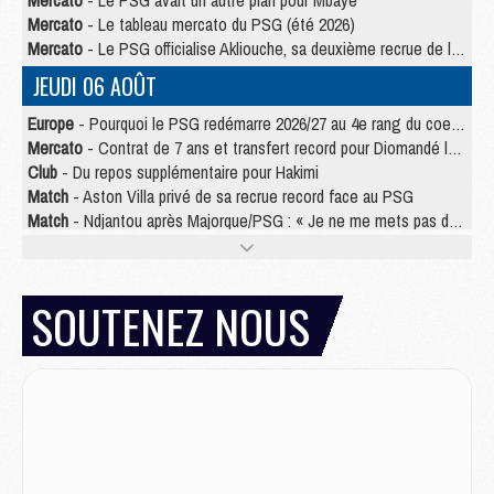
Mercato
- Le PSG avait un autre plan pour Mbaye
Mercato
- Le tableau mercato du PSG (été 2026)
Mercato
- Le PSG officialise Akliouche, sa deuxième recrue de l’été
JEUDI 06 AOÛT
Europe
- Pourquoi le PSG redémarre 2026/27 au 4e rang du coefficient UEFA
Mercato
- Contrat de 7 ans et transfert record pour Diomandé loin du PSG
Club
- Du repos supplémentaire pour Hakimi
Match
- Aston Villa privé de sa recrue record face au PSG
Match
- Ndjantou après Majorque/PSG : « Je ne me mets pas de plafond »
Mercato
- La deuxième recrue du PSG arrive
Mercato
- Ferran Torres aurait enfin tranché entre le PSG et le Barça
Match
- Rafel Pol « touché » par l'hommage reçu avant Majorque/PSG
SOUTENEZ NOUS
Match
- Majorque/PSG (3-0), les performances individuelles
Match
- Luis Enrique : « On attend le retour de nos internationaux »
MERCREDI 05 AOÛT
Match
- Majorque/PSG (3-0), le résumé et les buts en video
Match
- Majorque/PSG (3-0), reprise compliquée pour Paris
Match
- Les compositions officielles de Majorque/PSG avec Kvara et de nombreux jeunes
Club
- Casquettes, maillots de bain, padel, le PSG lance sa collection été