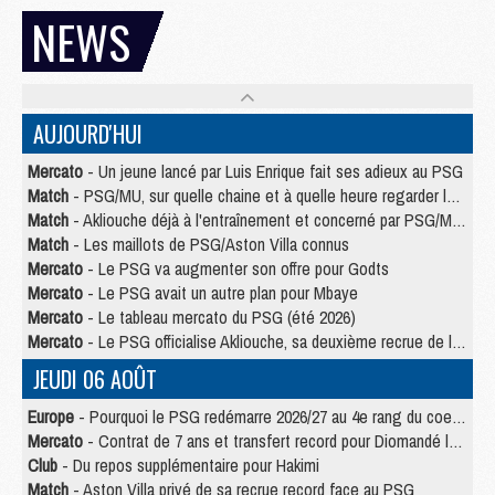
NEWS
AUJOURD'HUI
Mercato
- Un jeune lancé par Luis Enrique fait ses adieux au PSG
Match
- PSG/MU, sur quelle chaine et à quelle heure regarder le match ?
Match
- Akliouche déjà à l'entraînement et concerné par PSG/MU ?
Match
- Les maillots de PSG/Aston Villa connus
Mercato
- Le PSG va augmenter son offre pour Godts
Mercato
- Le PSG avait un autre plan pour Mbaye
Mercato
- Le tableau mercato du PSG (été 2026)
Mercato
- Le PSG officialise Akliouche, sa deuxième recrue de l’été
JEUDI 06 AOÛT
Europe
- Pourquoi le PSG redémarre 2026/27 au 4e rang du coefficient UEFA
Mercato
- Contrat de 7 ans et transfert record pour Diomandé loin du PSG
Club
- Du repos supplémentaire pour Hakimi
Match
- Aston Villa privé de sa recrue record face au PSG