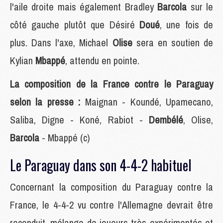
l'aile droite mais également Bradley
Barcola
sur le
côté gauche plutôt que Désiré
Doué
, une fois de
plus. Dans l'axe, Michael
Olise
sera en soutien de
Kylian
Mbappé
, attendu en pointe.
La composition de la France contre le Paraguay
selon la presse :
Maignan - Koundé, Upamecano,
Saliba, Digne - Koné, Rabiot -
Dembélé
, Olise,
Barcola
- Mbappé (c)
Le Paraguay dans son 4-4-2 habituel
Concernant la composition du Paraguay contre la
France, le 4-4-2 vu contre l'Allemagne devrait être
reconduit, mélange de joueurs très expérimentés et