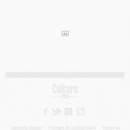
DIMANCHE 02 AOÛT
Mercato
- Le transfert de Kolo Muani à la Juventus est officiel
Mercato
- [MAJ] Le PSG a fait une grosse offre à Parme pour Suzuki
Mercato
- Le PSG a envoyé une première offre pour Mika Godts
Club
- Après Pacho, d'autres retours en vue
Mercato
- Changement de dernière minute pour Kolo Muani
SAMEDI 01 AOÛT
Mercato
- L'agent de Mika Godts confirme un accord avec le PSG
Club
- Quels numéros de maillot pour Akliouche et Digne au PSG ?
Match
- Un hommage prévu lors de Brest/PSG
Mercato
- Le PSG et le Barça ont rendez-vous pour Ferran Torres
Mercato
- Guéla Doué dans les listes du PSG
Mercato
- Le transfert de Mika Godts au PSG en bonne voie
VENDREDI 31 JUILLET
Match
- Un diffuseur annoncé pour les deux premiers matchs amicaux du PSG
Mercato
- Le transfert d'Akliouche au PSG bouclé, le montant se précise
Club
- Un retour majeur dans le groupe du PSG
Mentions légales
-
Politique de confidentialité
-
Équipe de