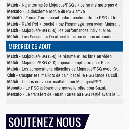
Match
- Ndjantou après Majorque/PSG : « Je ne me mets pas de plafond »
Mercato
- La deuxième recrue du PSG arrive
Mercato
- Ferran Torres aurait enfin tranché entre le PSG et le Barça
Match
- Rafel Pol « touché » par l'hommage reçu avant Majorque/PSG
Match
- Majorque/PSG (3-0), les performances individuelles
Match
- Luis Enrique : « On attend le retour de nos internationaux »
MERCREDI 05 AOÛT
Match
- Majorque/PSG (3-0), le résumé et les buts en video
Match
- Majorque/PSG (3-0), reprise compliquée pour Paris
Match
- Les compositions officielles de Majorque/PSG avec Kvara et de nombreux jeunes
Club
- Casquettes, maillots de bain, padel, le PSG lance sa collection été
Match
- Un des nouveaux maillots pour Majorque/PSG
Mercato
- Le PSG prépare une nouvelle offre pour Suzuki
Mercato
- Le transfert de Ferran Torres au PSG réglé avant le 12 août ?
Match
- Le groupe pour Majorque/PSG avec 11 absents
Mercato
- Le PSG officialise un quatrième prêt
Mercato
- Liverpool ne veut pas que Barcola au PSG
SOUTENEZ NOUS
Match
- Majorque/PSG, quelle compo pour le premier match de la saison 2026/27 ?