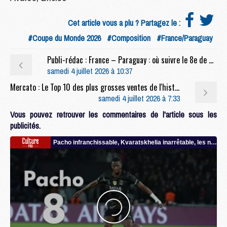
Cet article vous a plu ? Partagez le :
#Coupe du Monde 2026
#Composition
#France/Paraguay
Publi-rédac : France – Paraguay : où suivre le 8e de finale du trio parisien Barcola, Dembélé, Doué, en streaming sur Molotov ?
samedi 4 juillet 2026 à 10:37
Mercato : Le Top 10 des plus grosses ventes de l'histoire du PSG
samedi 4 juillet 2026 à 7:33
Vous pouvez retrouver les commentaires de l'article sous les
publicités.