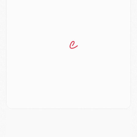
Club
- Le PSG dévoile sa première collection d'entraînement pour 2026/2027
Discipline
- Un arbitre inattendu, mais porte-bonheur pour Lens/PSG
Match
- Majorque/PSG, sur quelle chaine et à quelle heure regarder le match ?
Mercato
- Le plan du PSG pour Suzuki et Chevalier se précise
Mercato
- L'Ajax refuse la première offre du PSG pour Godts
Mercato
- Le PSG veut accélérer, Ferran Torres temporise
Mercato
- Liverpool encore très loin du compte pour Barcola
LUNDI 03 AOÛT
Match
- Podcast CulturePSG : Mercato (Godts, Suzuki, Akliouche, Barcola, etc)
Mercato
- L'Ajax attend bien plus de 45M pour Mika Godts
Club
- Quatre retours importants dans le groupe du PSG, et un plus discret
Mercato
- Ayari file en Ligue 2
Club
- Le PSG s'associe avec un géant de la tech
Mercato
- Vu d'Italie, le transfert de Suzuki au PSG est bien engagé
Mercato
- Ferran Torres ne serait pas à vendre, mais...
Europe
- Gros coup dur pour Aston Villa avant de croiser le PSG
DIMANCHE 02 AOÛT
Mercato
- Le transfert de Kolo Muani à la Juventus est officiel
Mercato
- [MAJ] Le PSG a fait une grosse offre à Parme pour Suzuki