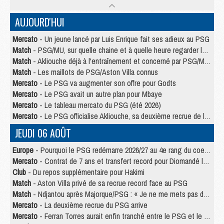
AUJOURD'HUI
Mercato
- Un jeune lancé par Luis Enrique fait ses adieux au PSG
Match
- PSG/MU, sur quelle chaine et à quelle heure regarder le match ?
Match
- Akliouche déjà à l'entraînement et concerné par PSG/MU ?
Match
- Les maillots de PSG/Aston Villa connus
Mercato
- Le PSG va augmenter son offre pour Godts
Mercato
- Le PSG avait un autre plan pour Mbaye
Mercato
- Le tableau mercato du PSG (été 2026)
Mercato
- Le PSG officialise Akliouche, sa deuxième recrue de l’été
JEUDI 06 AOÛT
Europe
- Pourquoi le PSG redémarre 2026/27 au 4e rang du coefficient UEFA
Mercato
- Contrat de 7 ans et transfert record pour Diomandé loin du PSG
Club
- Du repos supplémentaire pour Hakimi
Match
- Aston Villa privé de sa recrue record face au PSG
Match
- Ndjantou après Majorque/PSG : « Je ne me mets pas de plafond »
Mercato
- La deuxième recrue du PSG arrive
Mercato
- Ferran Torres aurait enfin tranché entre le PSG et le Barça