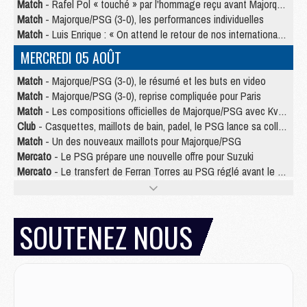
Match
- Rafel Pol « touché » par l'hommage reçu avant Majorque/PSG
Match
- Majorque/PSG (3-0), les performances individuelles
Match
- Luis Enrique : « On attend le retour de nos internationaux »
MERCREDI 05 AOÛT
Match
- Majorque/PSG (3-0), le résumé et les buts en video
Match
- Majorque/PSG (3-0), reprise compliquée pour Paris
Match
- Les compositions officielles de Majorque/PSG avec Kvara et de nombreux jeunes
Club
- Casquettes, maillots de bain, padel, le PSG lance sa collection été
Match
- Un des nouveaux maillots pour Majorque/PSG
Mercato
- Le PSG prépare une nouvelle offre pour Suzuki
Mercato
- Le transfert de Ferran Torres au PSG réglé avant le 12 août ?
Match
- Le groupe pour Majorque/PSG avec 11 absents
Mercato
- Le PSG officialise un quatrième prêt
Mercato
- Liverpool ne veut pas que Barcola au PSG
SOUTENEZ NOUS
Match
- Majorque/PSG, quelle compo pour le premier match de la saison 2026/27 ?
MARDI 04 AOÛT
Europe
- Les chapeaux provisoires de la Ligue des champions 2026/27
Podcast
- Podcast CulturePSG : Akliouche présenté par un fan de Monaco