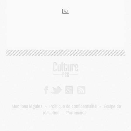
Mercato
- Le PSG a envoyé une première offre pour Mika Godts
Club
- Après Pacho, d'autres retours en vue
Mercato
- Changement de dernière minute pour Kolo Muani
SAMEDI 01 AOÛT
Mercato
- L'agent de Mika Godts confirme un accord avec le PSG
Club
- Quels numéros de maillot pour Akliouche et Digne au PSG ?
Match
- Un hommage prévu lors de Brest/PSG
Mercato
- Le PSG et le Barça ont rendez-vous pour Ferran Torres
Mercato
- Guéla Doué dans les listes du PSG
Mercato
- Le transfert de Mika Godts au PSG en bonne voie
VENDREDI 31 JUILLET
Match
- Un diffuseur annoncé pour les deux premiers matchs amicaux du PSG
Mercato
- Le transfert d'Akliouche au PSG bouclé, le montant se précise
Club
- Un retour majeur dans le groupe du PSG
Mentions légales
-
Politique de confidentialité
-
Équipe de
Club
- [MAJ] Ndjantou et deux jeunes du PSG annoncés dans un tournoi U21
rédaction
-
Partenaires
Mercato
- L'étonnante piste Suzuki confirmée et onéreuse
JEUDI 30 JUILLET