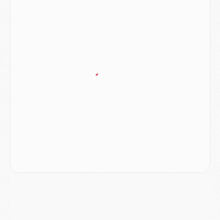
DIMANCHE 02 AOÛT
Mercato
- Le transfert de Kolo Muani à la Juventus est officiel
Mercato
- [MAJ] Le PSG a fait une grosse offre à Parme pour Suzuki
Mercato
- Le PSG a envoyé une première offre pour Mika Godts
Club
- Après Pacho, d'autres retours en vue
Mercato
- Changement de dernière minute pour Kolo Muani
SAMEDI 01 AOÛT
Mercato
- L'agent de Mika Godts confirme un accord avec le PSG
Club
- Quels numéros de maillot pour Akliouche et Digne au PSG ?
Match
- Un hommage prévu lors de Brest/PSG
Mercato
- Le PSG et le Barça ont rendez-vous pour Ferran Torres
Mercato
- Guéla Doué dans les listes du PSG
Mercato
- Le transfert de Mika Godts au PSG en bonne voie
VENDREDI 31 JUILLET
Match
- Un diffuseur annoncé pour les deux premiers matchs amicaux du PSG
Mercato
- Le transfert d'Akliouche au PSG bouclé, le montant se précise
Club
- Un retour majeur dans le groupe du PSG