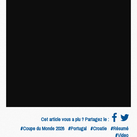
Cet article vous a plu ? Partagez le :
#Coupe du Monde 2026
#Portugal
#Croatie
#Résumé
#Video