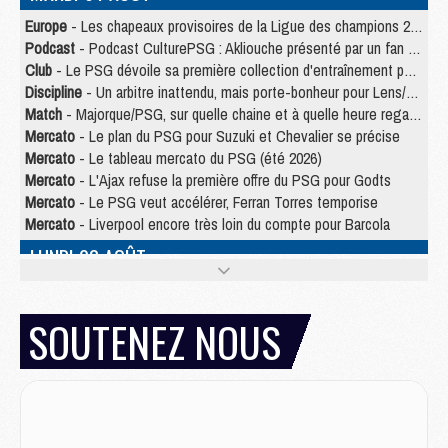
Europe
- Les chapeaux provisoires de la Ligue des champions 2026/27
Podcast
- Podcast CulturePSG : Akliouche présenté par un fan de Monaco
Club
- Le PSG dévoile sa première collection d'entraînement pour 2026/2027
Discipline
- Un arbitre inattendu, mais porte-bonheur pour Lens/PSG
Match
- Majorque/PSG, sur quelle chaine et à quelle heure regarder le match ?
Mercato
- Le plan du PSG pour Suzuki et Chevalier se précise
Mercato
- Le tableau mercato du PSG (été 2026)
Mercato
- L'Ajax refuse la première offre du PSG pour Godts
Mercato
- Le PSG veut accélérer, Ferran Torres temporise
Mercato
- Liverpool encore très loin du compte pour Barcola
LUNDI 03 AOÛT
Match
- Podcast CulturePSG : Mercato (Godts, Suzuki, Akliouche, Barcola, etc)
Mercato
- L'Ajax attend bien plus de 45M pour Mika Godts
SOUTENEZ NOUS
Club
- Quatre retours importants dans le groupe du PSG, et un plus discret
Mercato
- Ayari file en Ligue 2
Club
- Le PSG s'associe avec un géant de la tech
Mercato
- Vu d'Italie, le transfert de Suzuki au PSG est bien engagé
Mercato
- Ferran Torres ne serait pas à vendre, mais...
Europe
- Gros coup dur pour Aston Villa avant de croiser le PSG