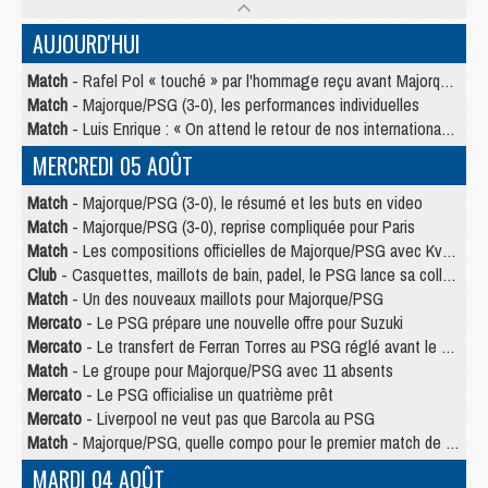
AUJOURD'HUI
Match
- Rafel Pol « touché » par l'hommage reçu avant Majorque/PSG
Match
- Majorque/PSG (3-0), les performances individuelles
Match
- Luis Enrique : « On attend le retour de nos internationaux »
MERCREDI 05 AOÛT
Match
- Majorque/PSG (3-0), le résumé et les buts en video
Match
- Majorque/PSG (3-0), reprise compliquée pour Paris
Match
- Les compositions officielles de Majorque/PSG avec Kvara et de nombreux jeunes
Club
- Casquettes, maillots de bain, padel, le PSG lance sa collection été
Match
- Un des nouveaux maillots pour Majorque/PSG
Mercato
- Le PSG prépare une nouvelle offre pour Suzuki
Mercato
- Le transfert de Ferran Torres au PSG réglé avant le 12 août ?
Match
- Le groupe pour Majorque/PSG avec 11 absents
Mercato
- Le PSG officialise un quatrième prêt
Mercato
- Liverpool ne veut pas que Barcola au PSG
Match
- Majorque/PSG, quelle compo pour le premier match de la saison 2026/27 ?
MARDI 04 AOÛT