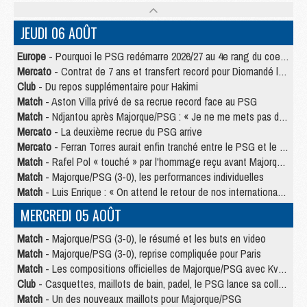
JEUDI 06 AOÛT
Europe
- Pourquoi le PSG redémarre 2026/27 au 4e rang du coefficient UEFA
Mercato
- Contrat de 7 ans et transfert record pour Diomandé loin du PSG
Club
- Du repos supplémentaire pour Hakimi
Match
- Aston Villa privé de sa recrue record face au PSG
Match
- Ndjantou après Majorque/PSG : « Je ne me mets pas de plafond »
Mercato
- La deuxième recrue du PSG arrive
Mercato
- Ferran Torres aurait enfin tranché entre le PSG et le Barça
Match
- Rafel Pol « touché » par l'hommage reçu avant Majorque/PSG
Match
- Majorque/PSG (3-0), les performances individuelles
Match
- Luis Enrique : « On attend le retour de nos internationaux »
MERCREDI 05 AOÛT
Match
- Majorque/PSG (3-0), le résumé et les buts en video
Match
- Majorque/PSG (3-0), reprise compliquée pour Paris
Match
- Les compositions officielles de Majorque/PSG avec Kvara et de nombreux jeunes
Club
- Casquettes, maillots de bain, padel, le PSG lance sa collection été
Match
- Un des nouveaux maillots pour Majorque/PSG