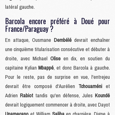
latéral gauche.
Barcola encore préféré à Doué pour
France/Paraguay ?
En attaque, Ousmane
Dembélé
devrait enchaîner
une cinquième titularisation consécutive et débuter à
droite, avec Michael
Olise
en dix, en soutien du
capitaine Kylian
Mbappé
, et donc Barcola à gauche.
Pour le reste, pas de surprise en vue, l'entrejeu
devrait être composé d'Aurélien
Tchouaméni
et
Adrien
Rabiot
tandis qu'en défense, Jules
Koundé
devrait logiquement commencer à droite, avec Dayot
Upamecano
et William
Saliba
en charnière, Digne à