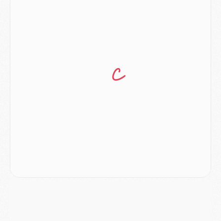
Match
- Podcast CulturePSG : Mercato (Godts, Suzuki, Akliouche, Barcola, etc)
Mercato
- L'Ajax attend bien plus de 45M pour Mika Godts
Club
- Quatre retours importants dans le groupe du PSG, et un plus discret
Mercato
- Ayari file en Ligue 2
Club
- Le PSG s'associe avec un géant de la tech
Mercato
- Vu d'Italie, le transfert de Suzuki au PSG est bien engagé
Mercato
- Ferran Torres ne serait pas à vendre, mais...
Europe
- Gros coup dur pour Aston Villa avant de croiser le PSG
DIMANCHE 02 AOÛT
Mercato
- Le transfert de Kolo Muani à la Juventus est officiel
Mercato
- [MAJ] Le PSG a fait une grosse offre à Parme pour Suzuki
Mercato
- Le PSG a envoyé une première offre pour Mika Godts
Club
- Après Pacho, d'autres retours en vue
Mercato
- Changement de dernière minute pour Kolo Muani
SAMEDI 01 AOÛT
Mercato
- L'agent de Mika Godts confirme un accord avec le PSG
Club
- Quels numéros de maillot pour Akliouche et Digne au PSG ?
Match
- Un hommage prévu lors de Brest/PSG