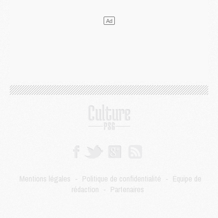
Mercato
- Le PSG et le Barça ont rendez-vous pour Ferran Torres
Mercato
- Guéla Doué dans les listes du PSG
Mercato
- Le transfert de Mika Godts au PSG en bonne voie
VENDREDI 31 JUILLET
Match
- Un diffuseur annoncé pour les deux premiers matchs amicaux du PSG
Mercato
- Le transfert d'Akliouche au PSG bouclé, le montant se précise
Club
- Un retour majeur dans le groupe du PSG
Club
- [MAJ] Ndjantou et deux jeunes du PSG annoncés dans un tournoi U21
Mercato
- L'étonnante piste Suzuki confirmée et onéreuse
JEUDI 30 JUILLET
Sélections
- Ancelotti fait le ménage au Brésil mais veut garder Marquinhos
Mercato
- Le statu quo du milieu du PSG se précise
Club
- Le PSG plutôt que la FIFA pour Al-Khelaïfi, poussé par l'UEFA ?
Mercato
- Le PSG presserait Ferran Torres de se décider, deux pistes de secours
Club
- Déguisements, shopping, double scouting, Luis Campos dévoile ses méthodes
Mentions légales
-
Politique de confidentialité
-
Équipe de
Mercato
- Kroupi retiré du mercato
rédaction
-
Partenaires
Mercato
- Enfin une avancée dans le transfert d'Akliouche
MERCREDI 29 JUILLET