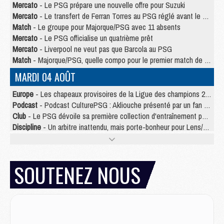
Mercato
- Le PSG prépare une nouvelle offre pour Suzuki
Mercato
- Le transfert de Ferran Torres au PSG réglé avant le 12 août ?
Match
- Le groupe pour Majorque/PSG avec 11 absents
Mercato
- Le PSG officialise un quatrième prêt
Mercato
- Liverpool ne veut pas que Barcola au PSG
Match
- Majorque/PSG, quelle compo pour le premier match de la saison 2026/27 ?
MARDI 04 AOÛT
Europe
- Les chapeaux provisoires de la Ligue des champions 2026/27
Podcast
- Podcast CulturePSG : Akliouche présenté par un fan de Monaco
Club
- Le PSG dévoile sa première collection d'entraînement pour 2026/2027
Discipline
- Un arbitre inattendu, mais porte-bonheur pour Lens/PSG
Match
- Majorque/PSG, sur quelle chaine et à quelle heure regarder le match ?
Mercato
- Le plan du PSG pour Suzuki et Chevalier se précise
Mercato
- Le tableau mercato du PSG (été 2026)
SOUTENEZ NOUS
Mercato
- L'Ajax refuse la première offre du PSG pour Godts
Mercato
- Le PSG veut accélérer, Ferran Torres temporise
Mercato
- Liverpool encore très loin du compte pour Barcola
LUNDI 03 AOÛT