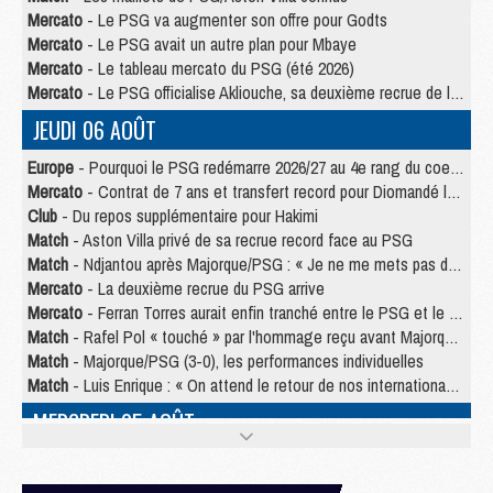
Mercato
- Le PSG va augmenter son offre pour Godts
Mercato
- Le PSG avait un autre plan pour Mbaye
Mercato
- Le tableau mercato du PSG (été 2026)
Mercato
- Le PSG officialise Akliouche, sa deuxième recrue de l’été
JEUDI 06 AOÛT
Europe
- Pourquoi le PSG redémarre 2026/27 au 4e rang du coefficient UEFA
Mercato
- Contrat de 7 ans et transfert record pour Diomandé loin du PSG
Club
- Du repos supplémentaire pour Hakimi
Match
- Aston Villa privé de sa recrue record face au PSG
Match
- Ndjantou après Majorque/PSG : « Je ne me mets pas de plafond »
Mercato
- La deuxième recrue du PSG arrive
Mercato
- Ferran Torres aurait enfin tranché entre le PSG et le Barça
Match
- Rafel Pol « touché » par l'hommage reçu avant Majorque/PSG
Match
- Majorque/PSG (3-0), les performances individuelles
Match
- Luis Enrique : « On attend le retour de nos internationaux »
MERCREDI 05 AOÛT
Match
- Majorque/PSG (3-0), le résumé et les buts en video
Match
- Majorque/PSG (3-0), reprise compliquée pour Paris