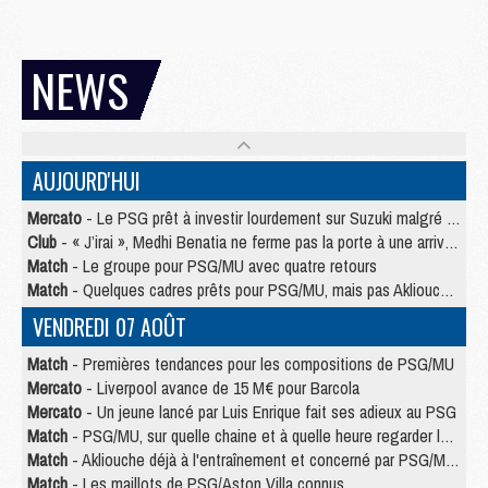
NEWS
AUJOURD'HUI
Mercato
- Le PSG prêt à investir lourdement sur Suzuki malgré Safonov et Chevalier
Club
- « J’irai », Medhi Benatia ne ferme pas la porte à une arrivée au PSG
Match
- Le groupe pour PSG/MU avec quatre retours
Match
- Quelques cadres prêts pour PSG/MU, mais pas Akliouche ?
VENDREDI 07 AOÛT
Match
- Premières tendances pour les compositions de PSG/MU
Mercato
- Liverpool avance de 15 M€ pour Barcola
Mercato
- Un jeune lancé par Luis Enrique fait ses adieux au PSG
Match
- PSG/MU, sur quelle chaine et à quelle heure regarder le match ?
Match
- Akliouche déjà à l'entraînement et concerné par PSG/MU ?
Match
- Les maillots de PSG/Aston Villa connus