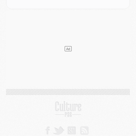
LUNDI 03 AOÛT
Match
- Podcast CulturePSG : Mercato (Godts, Suzuki, Akliouche, Barcola, etc)
Mercato
- L'Ajax attend bien plus de 45M pour Mika Godts
Club
- Quatre retours importants dans le groupe du PSG, et un plus discret
Mercato
- Ayari file en Ligue 2
Club
- Le PSG s'associe avec un géant de la tech
Mercato
- Vu d'Italie, le transfert de Suzuki au PSG est bien engagé
Mercato
- Ferran Torres ne serait pas à vendre, mais...
Europe
- Gros coup dur pour Aston Villa avant de croiser le PSG
DIMANCHE 02 AOÛT
Mercato
- Le transfert de Kolo Muani à la Juventus est officiel
Mercato
- [MAJ] Le PSG a fait une grosse offre à Parme pour Suzuki
Mercato
- Le PSG a envoyé une première offre pour Mika Godts
Club
- Après Pacho, d'autres retours en vue
Mercato
- Changement de dernière minute pour Kolo Muani
SAMEDI 01 AOÛT
Mercato
- L'agent de Mika Godts confirme un accord avec le PSG