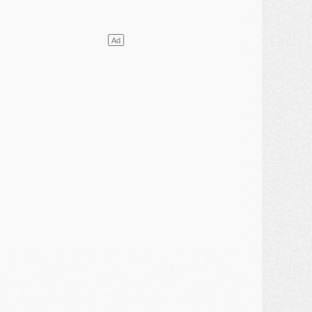
DIMANCHE 02 AOÛT
ercato
- Le transfert de Kolo Muani à la Juventus est officiel
ercato
- [MAJ] Le PSG a fait une grosse offre à Parme pour Suzuki
ercato
- Le PSG a envoyé une première offre pour Mika Godts
lub
- Après Pacho, d'autres retours en vue
ercato
- Changement de dernière minute pour Kolo Muani
SAMEDI 01 AOÛT
ercato
- L'agent de Mika Godts confirme un accord avec le PSG
lub
- Quels numéros de maillot pour Akliouche et Digne au PSG ?
atch
- Un hommage prévu lors de Brest/PSG
ercato
- Le PSG et le Barça ont rendez-vous pour Ferran Torres
ercato
- Guéla Doué dans les listes du PSG
ercato
- Le transfert de Mika Godts au PSG en bonne voie
VENDREDI 31 JUILLET
atch
- Un diffuseur annoncé pour les deux premiers matchs amicaux du PSG
ercato
- Le transfert d'Akliouche au PSG bouclé, le montant se précise
lub
- Un retour majeur dans le groupe du PSG
lub
- [MAJ] Ndjantou et deux jeunes du PSG annoncés dans un tournoi U21