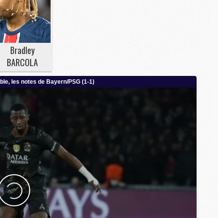
M
M
M
Bradley
C
BARCOLA
M
M
C
M
M
M
M
M
M
C
C