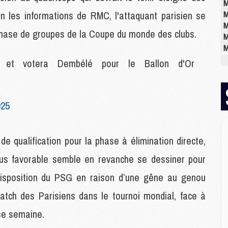
M
on les informations de RMC, l'attaquant parisien se
M
M
la phase de groupes de la Coupe du monde des clubs.
M
M
M
et votera Dembélé pour le Ballon d'Or
M
025
M
M
C
M
de qualification pour la phase à élimination directe,
M
plus favorable semble en revanche se dessiner pour
M
M
à disposition du PSG en raison d’une gêne au genou
M
 match des Parisiens dans le tournoi mondial, face à
M
M
sse semaine.