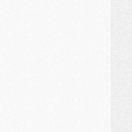
ercato
- L'étonnante piste Suzuki confirmée et onéreuse
JEUDI 30 JUILLET
élections
- Ancelotti fait le ménage au Brésil mais veut garder Marquinhos
ercato
- Le statu quo du milieu du PSG se précise
lub
- Le PSG plutôt que la FIFA pour Al-Khelaïfi, poussé par l'UEFA ?
ercato
- Le PSG presserait Ferran Torres de se décider, deux pistes de secours
lub
- Déguisements, shopping, double scouting, Luis Campos dévoile ses méthodes
ercato
- Kroupi retiré du mercato
ercato
- Enfin une avancée dans le transfert d'Akliouche
MERCREDI 29 JUILLET
ercato
- Ferran Torres priorité du PSG, mais ouvert à tout
ercato
- Première offre de Liverpool en approche pour Barcola
ercato
- Le montant du transfert de Kolo Muani se précise, la formule aussi
ercato
- Kolo Muani attendu en Italie, son transfert débloqué
ercato
- Monaco a encore repoussé une offre du PSG pour Akliouche
ercato
- Liverpool presque d'accord avec Barcola, le PSG pas du tout
ercato
- Moment décisif pour le transfert de Kolo Muani