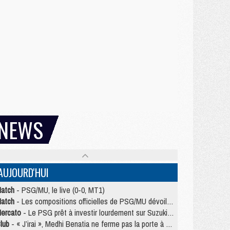
NEWS
AUJOURD'HUI
atch
- PSG/MU, le live (0-0, MT1)
atch
- Les compositions officielles de PSG/MU dévoilées, Pacho titulaire
ercato
- Le PSG prêt à investir lourdement sur Suzuki malgré Safonov et Chevalier
lub
- « J’irai », Medhi Benatia ne ferme pas la porte à une arrivée au PSG