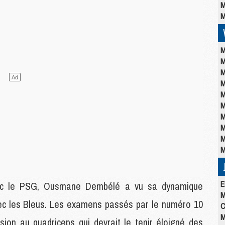
M
M
M
M
M
M
M
M
M
M
M
M
E
vec le PSG, Ousmane Dembélé a vu sa dynamique
M
ec les Bleus. Les examens passés par le numéro 10
C
M
ésion au quadriceps qui devrait le tenir éloigné des