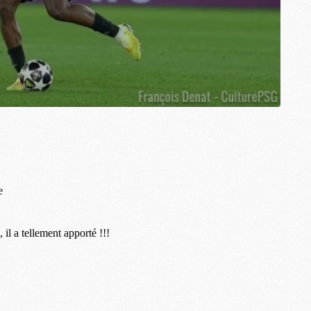
M
S
M
C
M
C
M
M
M
M
M
M
M
M
M