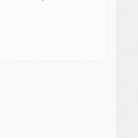
urope
- Les chapeaux provisoires de la Ligue des champions 2026/27
odcast
- Podcast CulturePSG : Akliouche présenté par un fan de Monaco
lub
- Le PSG dévoile sa première collection d'entraînement pour 2026/2027
iscipline
- Un arbitre inattendu, mais porte-bonheur pour Lens/PSG
atch
- Majorque/PSG, sur quelle chaine et à quelle heure regarder le match ?
ercato
- Le plan du PSG pour Suzuki et Chevalier se précise
ercato
- L'Ajax refuse la première offre du PSG pour Godts
ercato
- Le PSG veut accélérer, Ferran Torres temporise
ercato
- Liverpool encore très loin du compte pour Barcola
LUNDI 03 AOÛT
atch
- Podcast CulturePSG : Mercato (Godts, Suzuki, Akliouche, Barcola, etc)
ercato
- L'Ajax attend bien plus de 45M pour Mika Godts
lub
- Quatre retours importants dans le groupe du PSG, et un plus discret
ercato
- Ayari file en Ligue 2
lub
- Le PSG s'associe avec un géant de la tech
ercato
- Vu d'Italie, le transfert de Suzuki au PSG est bien engagé
ercato
- Ferran Torres ne serait pas à vendre, mais...
urope
- Gros coup dur pour Aston Villa avant de croiser le PSG