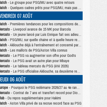
atch
- Le groupe pour PSG/MU avec quatre retours
atch
- Quelques cadres prêts pour PSG/MU, mais pas Akliouche ?
VENDREDI 07 AOÛT
atch
- Premières tendances pour les compositions de PSG/MU
ercato
- Liverpool avance de 15 M€ pour Barcola
ercato
- Un jeune lancé par Luis Enrique fait ses adieux au PSG
atch
- PSG/MU, sur quelle chaine et à quelle heure regarder le match ?
atch
- Akliouche déjà à l'entraînement et concerné par PSG/MU ?
atch
- Les maillots de PSG/Aston Villa connus
ercato
- Le PSG va augmenter son offre pour Godts
ercato
- Le PSG avait un autre plan pour Mbaye
ercato
- Le tableau mercato du PSG (été 2026)
ercato
- Le PSG officialise Akliouche, sa deuxième recrue de l’été
JEUDI 06 AOÛT
urope
- Pourquoi le PSG redémarre 2026/27 au 4e rang du coefficient UEFA
ercato
- Contrat de 7 ans et transfert record pour Diomandé loin du PSG
lub
- Du repos supplémentaire pour Hakimi
atch
- Aston Villa privé de sa recrue record face au PSG