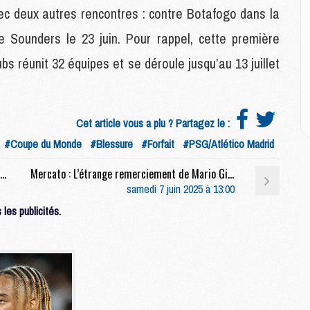
vec deux autres rencontres : contre Botafogo dans la
E
P
le Sounders le 23 juin. Pour rappel, cette première
C
s réunit 32 équipes et se déroule jusqu’au 13 juillet
D
M
M
M
Cet article vous a plu ? Partagez le :
M
M
#Coupe du Monde
#Blessure
#Forfait
#PSG/Atlético Madrid
Handball : Célébrations du titre pour le PSG Hand
Mercato : L’étrange remerciement de Mario Gila, pisté par le PSG
M
samedi 7 juin 2025 à 13:00
M
les publicités.
C
M
C
M
M
E