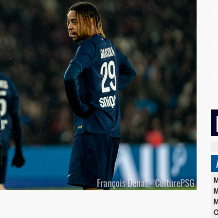
M
M
M
C